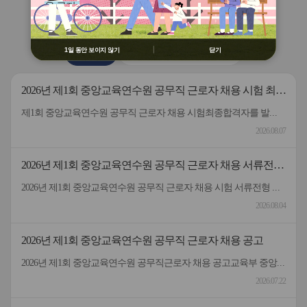
용 금지
버
버
연수원
소식
② 배움누리터 수강용 매크로 프로그램
튼
튼
제작 배포 금지
이
다
전
음
③ 유무료 매크로 프로그램 사용을 블로
1일 동안 보이지 않기
닫기
공지사항
2026 원격연수 모니터링단
그 등에 홍보 금지
※ 유의사항 미준수 시 불이익 처분의 사
유가 될 수 있음
2026년 제1회 중앙교육연수원 공무직 근로자 채용 시험 최종
합격자 발표 및 등록 안내
제1회 중앙교육연수원 공무직 근로자 채용 시험최종합격자를 발표하고 등록 안내드립니다.응시해주신 모든 분께 감사드립니다.
2026.08.07
2026년 제1회 중앙교육연수원 공무직 근로자 채용 서류전형
합격자 및 면접일정 안내
2026년 제1회 중앙교육연수원 공무직 근로자 채용 시험 서류전형 합격자 및 면접일정을 안내드립니다.* 채용분야 - 공무직(미화원)* 서류전형 합격자 : 5명* 합격자 명단 및 면접일정 안내 : 붙임 참고 * 서류 전형 합격자분들은 면접 일정을 참고하여 차질 없이 임해주길 부탁드리며, 응시해주신 모든 분들께 행복한 일들 가득하시길 바랍니다.- 중앙교육연수원 -
2026.08.04
2026년 제1회 중앙교육연수원 공무직 근로자 채용 공고
2026년 제1회 중앙교육연수원 공무직근로자 채용 공고교육부 중앙교육연수원에서 근무할 공무직 근로자를 다음과 같이 공개 모집하오니 성실하고 역량있는 분들의 많은 응시 바랍니다. 2026년 7월 22일 중앙교육연수원장1. 선발직종: 환경미화직(미화원) / 공무직 근로자2. 선발인원: 1명3. 채용기간: 계약일~정년(만65세)까지​4. 담당업무: 청사 실내외 청소 및 환경정리 등5. 근무형태: 기본근무(월~금), 1일 8시간(07:00~16:00, 휴게시간 1시간 제외) 근무6. 근무장소: 중앙교육연수원(대구 동구 혁신도시 내 위치)7. 보수: 월 236만원 수준(세전), 명절휴가비 등 별도 지급8. 원서 접수기간: 7.22.(수) ~ 7.30.(목)9. 접수방법: 방문접수, 우편접수 (공고문 참조)10. 문의전화: 중앙교육연수원 연수지원협력과 채용담당자 ☏053-980-6514
2026.07.22