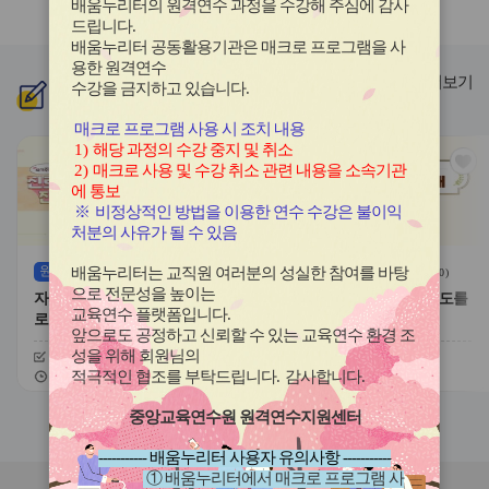
배움누리터의 원격연수 과정을 수강해 주심에 감사
라
라
드립니다
.
이
이
배움누리터 공동활용기관은 매크로 프로그램을 사
드
드
용한
원격연수
버
버
더보기
수강을 금지하고 있습니다.
신규
과정
튼
튼
이
다
매크로 프로그램 사용 시 조치 내용
전
음
1)
해당 과정의 수강 중지 및 취소
관
관
2)
매크로 사용 및 수강 취소 관련 내용을 소속기관
심
심
에 통보
아
아
※
비정상적인 방법을 이용한 연수 수강은 불이익
이
이
처분의 사유가 될 수 있음
콘
콘
원격
(상시)
원격
(상시)
배움누리터는 교직원 여러분의 성실한 참여를 바탕
(
0
)
(
0
)
으로 전문성을 높이는
자기주도적 진로개발 역량과 진
대한민국 새내기 유권자 지도를
교육연수 플랫폼입니다
.
로학습 유형
위한 학생 선거교육의 이해
앞으로도 공정하고 신뢰할 수 있는 교육연수 환경 조
성을 위해 회원님의
신청기간
26.08.03 ~ 26.12.20
신청기간
26.07.20 ~ 26.12.20
교육기간
26.08.03 ~ 26.12.20
교육기간
26.07.20 ~ 26.12.20
적극적인 협조를 부탁드립니다
.
감사합니다
.
중앙교육연수원 원격연수지원센터
슬
슬
라
라
----------- 배움누리터 사용자 유의사항 -----------
이
이
① 배움누리터에서 매크로 프로그램 사
드
드