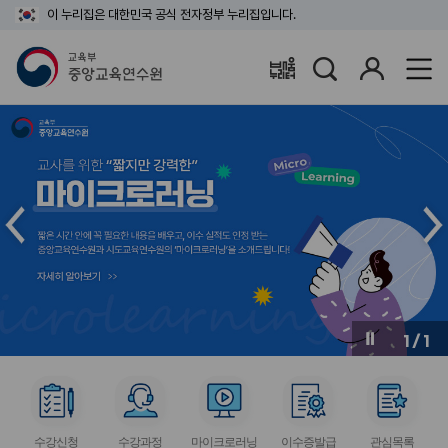
이 누리집은 대한민국 공식 전자정부 누리집입니다.
검
로
배움누리터
색
그
인
메
메
인
인
슬
슬
라
라
이
이
드
드
이
다
전
음
1
/
1
버
버
튼
튼
서
서
서
서
서
비
비
비
비
비
수강신청
수강과정
마이크로러닝
이수증발급
관심목록
스
스
스
스
스