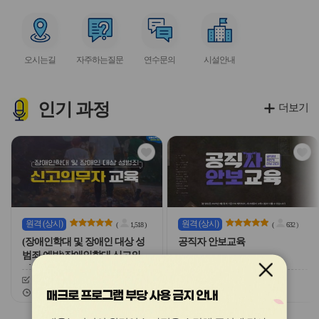
아
아
아
아
아
이
이
이
이
이
서
서
서
서
콘
콘
콘
콘
콘
비
비
비
비
오시는길
자주하는질문
연수문의
시설안내
스
스
스
스
아
아
아
아
이
이
이
이
콘
콘
콘
콘
인기
과정
더보기
관
관
심
심
아
아
이
이
콘
콘
원격
(상시)
원격
(상시)
(
1,518
)
(
632
)
(장애인학대 및 장애인 대상 성
공직자 안보교육
범죄 예방)장애인학대 신고의무
자 교육
신청기간
26.03.03 ~ 26.12.20
신청기간
26.02.03 ~ 26.12.20
교육기간
26.03.03 ~ 26.12.20
교육기간
26.02.03 ~ 26.12.20
매크로 프로그램 부당 사용 금지 안내
슬
슬