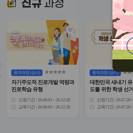
신규
과정
관
심
아
이
콘
슬
원격
과정
(상시)
원격
과정
(상시)
라
자기주도적 진로개발 역량과
대한민국 새내기 유
이
드
진로학습 유형
도를 위한 학생 선
버
이해
튼
신청기간
26.08.03 ~ 26.12.20
신청기간
26.07.20 
이
교육기간
26.08.03 ~ 26.12.20
교육기간
26.07.20 
전