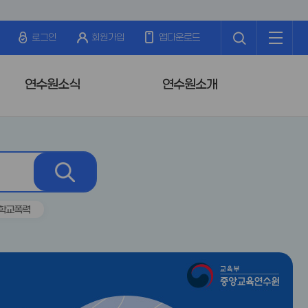
검
전
색
체
로그인
회원가입
앱다운로드
메
뉴
연수원소식
연수원소개
검
색
학교폭력