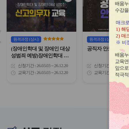
심
배움누
내
아
수강을
하
이
는
콘
표
매크로
입
1)
해당
슬
니
2)
매크
다.
라
원격
과정
(상시)
원격
과정
(상시)
※
비정
이
(장애인학대 및 장애인 대상
공직자 안보교육
드
버
배움누
성범죄 예방)장애인학대 신
튼
교육연
고의무자 교육
신청기간
26.03.03 ~ 26.12.20
신청기간
26.02.03 
이
앞으로
전
교육기간
26.03.03 ~ 26.12.20
교육기간
26.02.03 
적극적