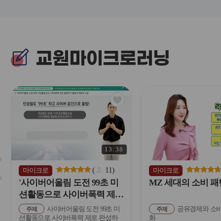
교원마이크로러닝
관
심
아
이
콘
13:38
슬
라
(
11
)
마이크로
마이크로
이
'사이버어울림 도전 99초 미
MZ 세대의 소비 패
드
션활동으로 사이버폭력 제로
버
완성하기' 활동의 개요
사이버어울림 도전 99초 미
공유경제와 소비
튼
주제
주제
션활동으로 사이버폭력 제로 완성하
화
이