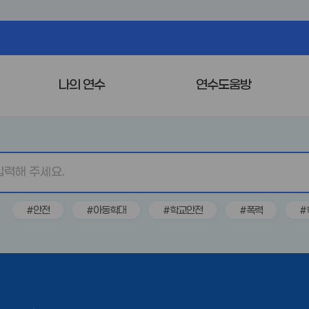
나의 연수
연수도움방
#안전
#아동학대
#학교안전
#폭력
#