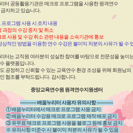
심
심
리터 공동활용기관은 매크로 프로그램을 사용한
원격연수
아
아
 금지하고 있습니다.
이
이
콘
콘
 프로그램 사용 시 조치 내용
 과정의 수강 중지 및 취소
로 사용 및 수강 취소 관련 내용을 소속기관에 통보
원격
과정
(상시)
원격
과정
상적인 방법을 이용한 연수 수강은 불이익 처분의 사유가 될 수 
(직장 내 장애인식개선)2026
(학교안전
리터는 교직원 여러분의 성실한 참여를 바탕으로 전문성을 높이
년 직장 내 장애인 인식개선
남용 예
수 플랫폼입니다
.
교육
~ 26.12.20
신청기간
26.04.01 ~ 26.12.20
신청기
도 공정하고 신뢰할 수 있는 교육연수 환경 조성을 위해 회원님의
~ 26.12.20
교육기간
26.04.01 ~ 26.12.20
교육기
인 협조를 부탁드립니다
.
감사합니다
.
중앙교육연수원 원격연수지원센터
----------- 배움누리터 사용자 유의사항 -----------
① 배움누리터에서 매크로 프로그램 사용 금지
② 배움누리터 수강용 매크로 프로그램 제작 배포 금지
③ 유무료 매크로 프로그램 사용을 블로그 등에 홍보 금지
※ 유의사항 미준수 시 불이익 처분의 사유가 될 수 있음