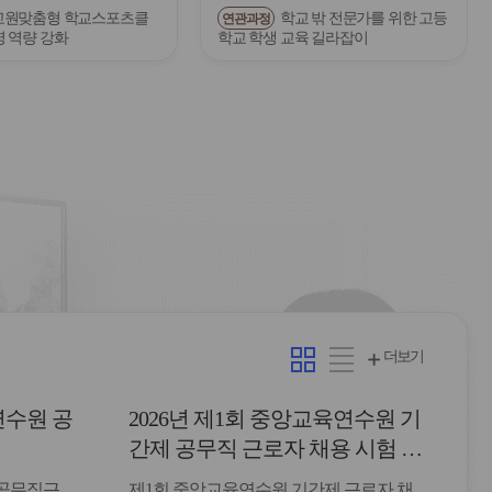
교원맞춤형 학교스포츠클
학교 밖 전문가를 위한 고등
연관과정
영 역량 강화
학교 학생 교육 길라잡이
카
리
더보기
드
스
형
트
연수원 공
2026년 제1회 중앙교육연수원 기
형
간제 공무직 근로자 채용 시험 최
종합격자 발표 및 등록 안내
 공무직근
제1회 중앙교육연수원 기간제 근로자 채