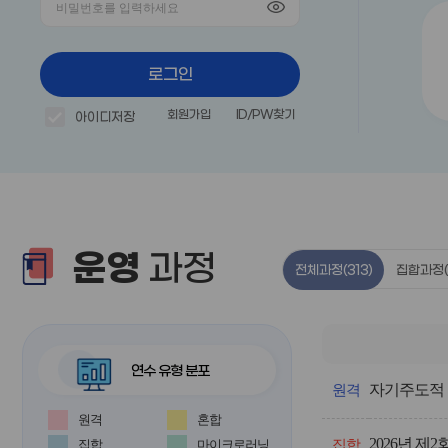
로그인
회원가입
ID/PW찾기
아이디저장
운영
과정
전체과정
(313)
집합과정
연수 유형 분포
전
자기주도적 
체
원격
과
원격
혼합
정
2026년 
의
집합
마이크로러닝
집합