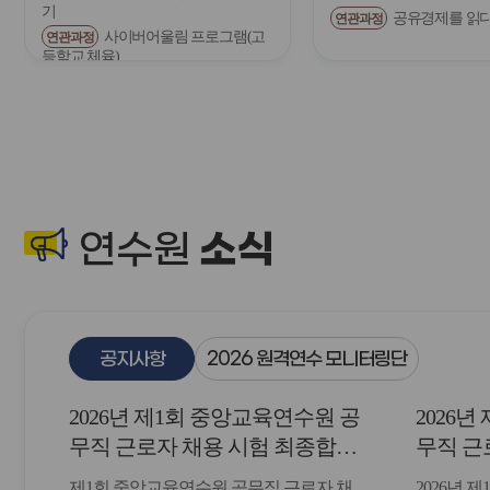
기
공유경제를 읽
연관과정
전
사이버어울림 프로그램(고
연관과정
등학교 체육)
소식
연수원
공지사항
2026 원격연수 모니터링단
2026년 제1회 중앙교육연수원 공
2026
무직 근로자 채용 시험 최종합격
무직 근
자 발표 및 등록 안내
자 및 
제1회 중앙교육연수원 공무직 근로자 채
2026년 