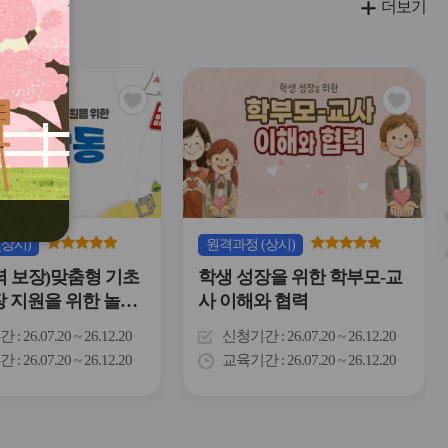
더보기
관
관
심
심
아
아
이
이
콘
콘
(상시)
원격
과정
(상시)
력 보장)맞춤형 기초
학생 성장을 위한 학부모-교
장 지원을 위한 놀이
사 이해와 협력
간
26.07.20 ~ 26.12.20
신청기간
26.07.20 ~ 26.12.20
간
26.07.20 ~ 26.12.20
교육기간
26.07.20 ~ 26.12.20