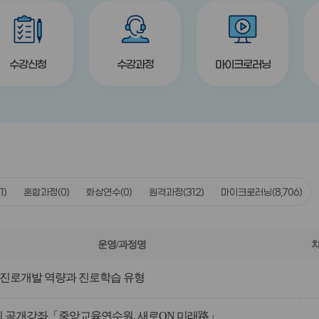
title
title
title
수강신청
수강과정
마이크로러닝
(1)
혼합과정
(0)
화상연수
(0)
원격과정
(312)
마이크로러닝
(8,706)
운영/과정명
진로개발 역량과 진로학습 유형
제2회 공개강좌「중앙교육연수원, 새로ON 미래路」