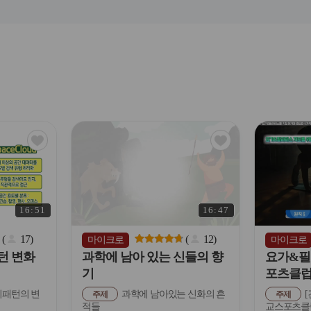
관
관
심
심
아
아
이
이
콘
콘
16:51
16:47
(
17
)
(
12
)
마이크로
마이크로
턴 변화
과학에 남아 있는 신들의 향
요가&필
기
포츠클럽
패턴의 변
과학에 남아있는 신화의 흔
[
주제
주제
적들
교스포츠클럽