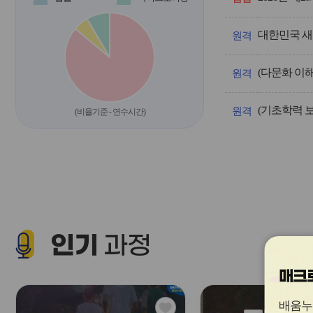
운
영/
대한민국 새
과
원격
정
명,
(다문화 이
차
원격
시,
계
(기초학력 
획
원격
(비율기준 - 연수시간)
인
원,
신
청
인
원,
신
청
기
인기
간,
과정
교
육
매크로
기
간
을
관
배움누
안