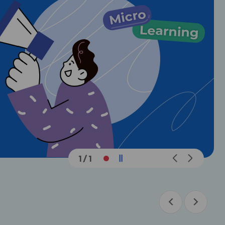
메
메
1
/
1
인
인
슬
슬
라
라
이
이
드
드
이
다
이
다
전
음
전
음