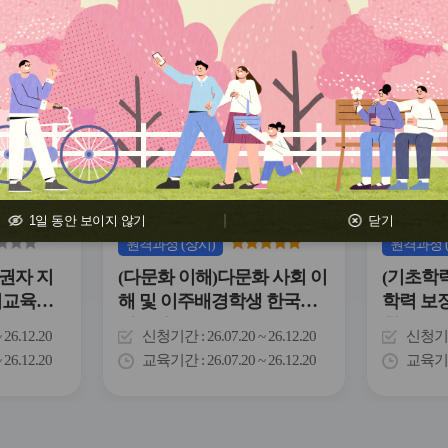
관
관
심
심
아
아
이
이
콘
콘
1일 동안 보이지 않기
닫기
원격
과정
(상시)
원격
과정
권자 지
(다문화 이해)다문화 사회 이
(기초학
거교육의
해 및 이주배경학생 한국어
학력 보
지도법
활동
~ 26.12.20
신청기간
26.07.20 ~ 26.12.20
신청기
~ 26.12.20
교육기간
26.07.20 ~ 26.12.20
교육기