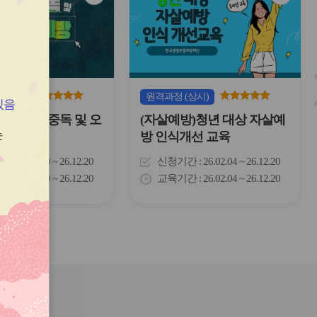
심
심
아
아
이
이
콘
콘
(상시)
원격
과정
(상시)
있음
)마약류 중독 및 오
(자살예방)청년 대상 자살예
는
방
방 인식개선 교육
간
26.03.10 ~ 26.12.20
신청기간
26.02.04 ~ 26.12.20
간
26.03.10 ~ 26.12.20
교육기간
26.02.04 ~ 26.12.20