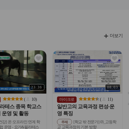
더보기
관
관
심
심
아
아
이
이
콘
콘
23:36
08:03
(
10
)
(
11
)
마이크로
라테스 종목 학교스
일반고의 교육과정 편성∙운
 운영 및 활동
영 특징
건강] 온·오프라인 연계 학
[학교 밖 전문가] 03_고등학
주제
 운영 - 요가&필라테스
교 교육과정의 기본 방향