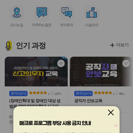
아
아
아
아
아
이
이
이
이
이
서
서
서
서
콘
콘
콘
콘
콘
비
비
비
비
오시는길
자주하는질문
연수문의
시설안내
스
스
스
스
아
아
아
아
이
이
이
이
콘
콘
콘
콘
인기
과정
더보기
관
관
심
심
아
아
이
이
콘
콘
원격
(상시)
원격
(상시)
(
1,517
)
(
631
)
(장애인학대 및 장애인 대상 성
공직자 안보교육
범죄 예방)장애인학대 신고의무
자 교육
신청기간
26.03.03 ~ 26.12.20
신청기간
26.02.03 ~ 26.12.20
교육기간
26.03.03 ~ 26.12.20
교육기간
26.02.03 ~ 26.12.20
매크로 프로그램 부당 사용 금지 안내
슬
슬