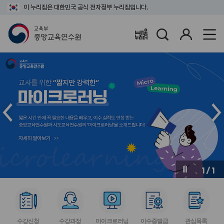
이 누리집은 대한민국 공식 전자정부 누리집입니다.
검
로
배움누리터
색
그
인
메
메
인
인
슬
슬
라
라
이
이
드
드
이
다
전
음
1
/
1
버
버
튼
튼
서
서
서
서
서
비
비
비
비
비
수강신청
수강과정
마이크로러닝
이수증발급
관심목록
스
스
스
스
스