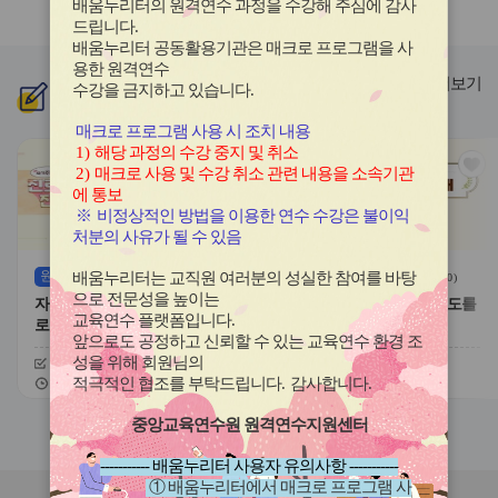
배움누리터의 원격연수 과정을 수강해 주심에 감사
라
라
드립니다
.
이
이
배움누리터 공동활용기관은 매크로 프로그램을 사
드
드
용한
원격연수
버
버
더보기
수강을 금지하고 있습니다.
신규
과정
튼
튼
이
다
매크로 프로그램 사용 시 조치 내용
전
음
1)
해당 과정의 수강 중지 및 취소
관
관
2)
매크로 사용 및 수강 취소 관련 내용을 소속기관
심
심
에 통보
아
아
※
비정상적인 방법을 이용한 연수 수강은 불이익
이
이
처분의 사유가 될 수 있음
콘
콘
원격
(상시)
원격
(상시)
배움누리터는 교직원 여러분의 성실한 참여를 바탕
(
0
)
(
0
)
으로 전문성을 높이는
자기주도적 진로개발 역량과 진
대한민국 새내기 유권자 지도를
교육연수 플랫폼입니다
.
로학습 유형
위한 학생 선거교육의 이해
앞으로도 공정하고 신뢰할 수 있는 교육연수 환경 조
성을 위해 회원님의
신청기간
26.08.03 ~ 26.12.20
신청기간
26.07.20 ~ 26.12.20
교육기간
26.08.03 ~ 26.12.20
교육기간
26.07.20 ~ 26.12.20
적극적인 협조를 부탁드립니다
.
감사합니다
.
중앙교육연수원 원격연수지원센터
슬
슬
라
라
----------- 배움누리터 사용자 유의사항 -----------
이
이
① 배움누리터에서 매크로 프로그램 사
드
드