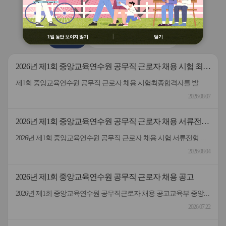
용 금지
버
버
연수원
소식
② 배움누리터 수강용 매크로 프로그램
튼
튼
제작 배포 금지
이
다
전
음
③ 유무료 매크로 프로그램 사용을 블로
1일 동안 보이지 않기
닫기
공지사항
2026 원격연수 모니터링단
그 등에 홍보 금지
※ 유의사항 미준수 시 불이익 처분의 사
유가 될 수 있음
2026년 제1회 중앙교육연수원 공무직 근로자 채용 시험 최종
합격자 발표 및 등록 안내
제1회 중앙교육연수원 공무직 근로자 채용 시험최종합격자를 발표하고 등록 안내드립니다.응시해주신 모든 분께 감사드립니다.
2026.08.07
2026년 제1회 중앙교육연수원 공무직 근로자 채용 서류전형
합격자 및 면접일정 안내
2026년 제1회 중앙교육연수원 공무직 근로자 채용 시험 서류전형 합격자 및 면접일정을 안내드립니다.* 채용분야 - 공무직(미화원)* 서류전형 합격자 : 5명* 합격자 명단 및 면접일정 안내 : 붙임 참고 * 서류 전형 합격자분들은 면접 일정을 참고하여 차질 없이 임해주길 부탁드리며, 응시해주신 모든 분들께 행복한 일들 가득하시길 바랍니다.- 중앙교육연수원 -
2026.08.04
2026년 제1회 중앙교육연수원 공무직 근로자 채용 공고
2026년 제1회 중앙교육연수원 공무직근로자 채용 공고교육부 중앙교육연수원에서 근무할 공무직 근로자를 다음과 같이 공개 모집하오니 성실하고 역량있는 분들의 많은 응시 바랍니다. 2026년 7월 22일 중앙교육연수원장1. 선발직종: 환경미화직(미화원) / 공무직 근로자2. 선발인원: 1명3. 채용기간: 계약일~정년(만65세)까지​4. 담당업무: 청사 실내외 청소 및 환경정리 등5. 근무형태: 기본근무(월~금), 1일 8시간(07:00~16:00, 휴게시간 1시간 제외) 근무6. 근무장소: 중앙교육연수원(대구 동구 혁신도시 내 위치)7. 보수: 월 236만원 수준(세전), 명절휴가비 등 별도 지급8. 원서 접수기간: 7.22.(수) ~ 7.30.(목)9. 접수방법: 방문접수, 우편접수 (공고문 참조)10. 문의전화: 중앙교육연수원 연수지원협력과 채용담당자 ☏053-980-6514
2026.07.22