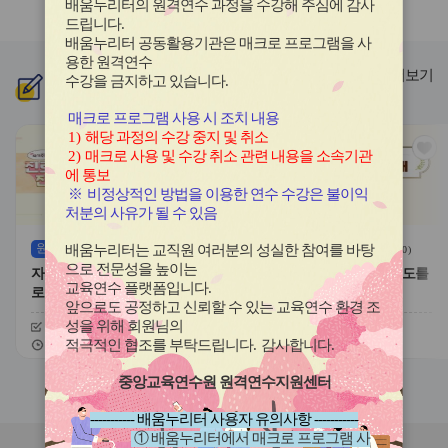
배움누리터의 원격연수 과정을 수강해 주심에 감사
라
라
드립니다
.
이
이
배움누리터 공동활용기관은 매크로 프로그램을 사
드
드
용한
원격연수
버
버
더보기
수강을 금지하고 있습니다.
신규
과정
튼
튼
이
다
매크로 프로그램 사용 시 조치 내용
전
음
1)
해당 과정의 수강 중지 및 취소
관
관
2)
매크로 사용 및 수강 취소 관련 내용을 소속기관
심
심
에 통보
아
아
※
비정상적인 방법을 이용한 연수 수강은 불이익
이
이
처분의 사유가 될 수 있음
콘
콘
원격
(상시)
원격
(상시)
배움누리터는 교직원 여러분의 성실한 참여를 바탕
(
0
)
(
0
)
으로 전문성을 높이는
자기주도적 진로개발 역량과 진
대한민국 새내기 유권자 지도를
교육연수 플랫폼입니다
.
로학습 유형
위한 학생 선거교육의 이해
앞으로도 공정하고 신뢰할 수 있는 교육연수 환경 조
성을 위해 회원님의
신청기간
26.08.03 ~ 26.12.20
신청기간
26.07.20 ~ 26.12.20
교육기간
26.08.03 ~ 26.12.20
교육기간
26.07.20 ~ 26.12.20
적극적인 협조를 부탁드립니다
.
감사합니다
.
중앙교육연수원 원격연수지원센터
슬
슬
라
라
----------- 배움누리터 사용자 유의사항 -----------
이
이
① 배움누리터에서 매크로 프로그램 사
드
드