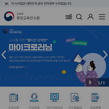
이 누리집은 대한민국 공식 전자정부 누리집입니다.
검
로
배움누리터
색
그
인
메
메
인
인
슬
슬
라
라
이
이
드
드
이
다
전
음
1
/
1
버
버
튼
튼
서
서
서
서
서
비
비
비
비
비
수강신청
수강과정
마이크로러닝
이수증발급
관심목록
스
스
스
스
스