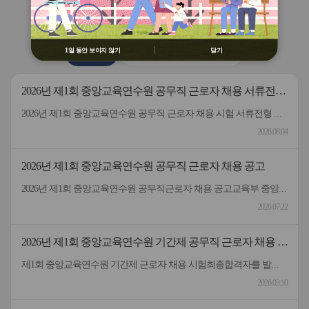
용 금지
버
버
연수원
소식
② 배움누리터 수강용 매크로 프로그램
튼
튼
제작 배포 금지
이
다
전
음
③ 유무료 매크로 프로그램 사용을 블로
1일 동안 보이지 않기
닫기
공지사항
2026 원격연수 모니터링단
그 등에 홍보 금지
※ 유의사항 미준수 시 불이익 처분의 사
유가 될 수 있음
2026년 제1회 중앙교육연수원 공무직 근로자 채용 서류전형
합격자 및 면접일정 안내
2026년 제1회 중앙교육연수원 공무직 근로자 채용 시험 서류전형 합격자 및 면접일정을 안내드립니다.* 채용분야 - 공무직(미화원)* 서류전형 합격자 : 5명* 합격자 명단 및 면접일정 안내 : 붙임 참고 * 서류 전형 합격자분들은 면접 일정을 참고하여 차질 없이 임해주길 부탁드리며, 응시해주신 모든 분들께 행복한 일들 가득하시길 바랍니다.- 중앙교육연수원 -
2026.08.04
2026년 제1회 중앙교육연수원 공무직 근로자 채용 공고
2026년 제1회 중앙교육연수원 공무직근로자 채용 공고교육부 중앙교육연수원에서 근무할 공무직 근로자를 다음과 같이 공개 모집하오니 성실하고 역량있는 분들의 많은 응시 바랍니다. 2026년 7월 22일 중앙교육연수원장1. 선발직종: 환경미화직(미화원) / 공무직 근로자2. 선발인원: 1명3. 채용기간: 계약일~정년(만65세)까지​4. 담당업무: 청사 실내외 청소 및 환경정리 등5. 근무형태: 기본근무(월~금), 1일 8시간(07:00~16:00, 휴게시간 1시간 제외) 근무6. 근무장소: 중앙교육연수원(대구 동구 혁신도시 내 위치)7. 보수: 월 236만원 수준(세전), 명절휴가비 등 별도 지급8. 원서 접수기간: 7.22.(수) ~ 7.30.(목)9. 접수방법: 방문접수, 우편접수 (공고문 참조)10. 문의전화: 중앙교육연수원 연수지원협력과 채용담당자 ☏053-980-6514
2026.07.22
2026년 제1회 중앙교육연수원 기간제 공무직 근로자 채용 시
험 최종합격자 발표 및 등록 안내
제1회 중앙교육연수원 기간제 근로자 채용 시험최종합격자를 발표하고 등록 안내드립니다.응시해주신 모든 분께 감사드립니다.
2026.03.10