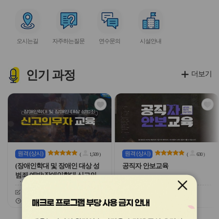
아
아
아
아
아
이
이
이
이
이
서
서
서
서
콘
콘
콘
콘
콘
비
비
비
비
오시는길
자주하는질문
연수문의
시설안내
스
스
스
스
아
아
아
아
이
이
이
이
콘
콘
콘
콘
인기
과정
더보기
관
관
심
심
아
아
이
이
콘
콘
원격
(상시)
원격
(상시)
(
1,509
)
(
630
)
(장애인학대 및 장애인 대상 성
공직자 안보교육
범죄 예방)장애인학대 신고의무
자 교육
신청기간
26.03.03 ~ 26.12.20
신청기간
26.02.03 ~ 26.12.20
교육기간
26.03.03 ~ 26.12.20
교육기간
26.02.03 ~ 26.12.20
매크로 프로그램 부당 사용 금지 안내
슬
슬