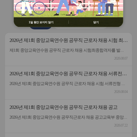
용 금지
버
버
연수원
소식
② 배움누리터 수강용 매크로 프로그램
튼
튼
제작 배포 금지
이
다
전
음
③ 유무료 매크로 프로그램 사용을 블로
1일 동안 보이지 않기
닫기
공지사항
2026 원격연수 모니터링단
그 등에 홍보 금지
※ 유의사항 미준수 시 불이익 처분의 사
유가 될 수 있음
2026년 제1회 중앙교육연수원 공무직 근로자 채용 시험 최종
합격자 발표 및 등록 안내
제1회 중앙교육연수원 공무직 근로자 채용 시험최종합격자를 발표하고 등록 안내드립니다.응시해주신 모든 분께 감사드립니다.
2026.08.07
2026년 제1회 중앙교육연수원 공무직 근로자 채용 서류전형
합격자 및 면접일정 안내
2026년 제1회 중앙교육연수원 공무직 근로자 채용 시험 서류전형 합격자 및 면접일정을 안내드립니다.* 채용분야 - 공무직(미화원)* 서류전형 합격자 : 5명* 합격자 명단 및 면접일정 안내 : 붙임 참고 * 서류 전형 합격자분들은 면접 일정을 참고하여 차질 없이 임해주길 부탁드리며, 응시해주신 모든 분들께 행복한 일들 가득하시길 바랍니다.- 중앙교육연수원 -
2026.08.04
2026년 제1회 중앙교육연수원 공무직 근로자 채용 공고
2026년 제1회 중앙교육연수원 공무직근로자 채용 공고교육부 중앙교육연수원에서 근무할 공무직 근로자를 다음과 같이 공개 모집하오니 성실하고 역량있는 분들의 많은 응시 바랍니다. 2026년 7월 22일 중앙교육연수원장1. 선발직종: 환경미화직(미화원) / 공무직 근로자2. 선발인원: 1명3. 채용기간: 계약일~정년(만65세)까지​4. 담당업무: 청사 실내외 청소 및 환경정리 등5. 근무형태: 기본근무(월~금), 1일 8시간(07:00~16:00, 휴게시간 1시간 제외) 근무6. 근무장소: 중앙교육연수원(대구 동구 혁신도시 내 위치)7. 보수: 월 236만원 수준(세전), 명절휴가비 등 별도 지급8. 원서 접수기간: 7.22.(수) ~ 7.30.(목)9. 접수방법: 방문접수, 우편접수 (공고문 참조)10. 문의전화: 중앙교육연수원 연수지원협력과 채용담당자 ☏053-980-6514
2026.07.22