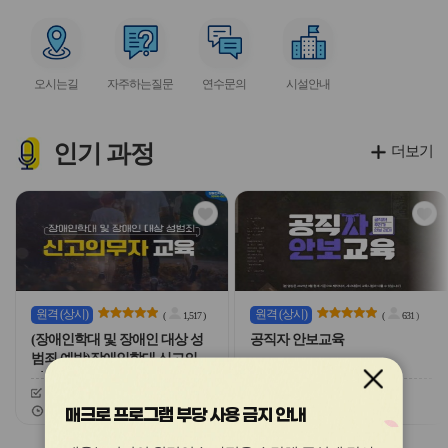
아
아
아
아
아
이
이
이
이
이
서
서
서
서
콘
콘
콘
콘
콘
비
비
비
비
오시는길
자주하는질문
연수문의
시설안내
스
스
스
스
아
아
아
아
이
이
이
이
콘
콘
콘
콘
인기
과정
더보기
관
관
심
심
아
아
이
이
콘
콘
원격
(상시)
원격
(상시)
(
1,517
)
(
631
)
(장애인학대 및 장애인 대상 성
공직자 안보교육
범죄 예방)장애인학대 신고의무
자 교육
신청기간
26.03.03 ~ 26.12.20
신청기간
26.02.03 ~ 26.12.20
교육기간
26.03.03 ~ 26.12.20
교육기간
26.02.03 ~ 26.12.20
매크로 프로그램 부당 사용 금지 안내
슬
슬