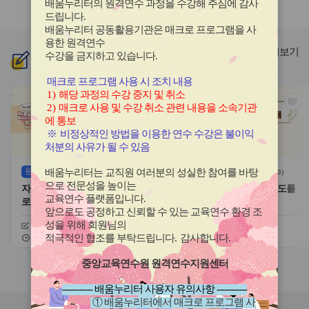
배움누리터의 원격연수 과정을 수강해 주심에 감사
라
라
드립니다
.
이
이
배움누리터 공동활용기관은 매크로 프로그램을 사
드
드
용한
원격연수
버
버
더보기
수강을 금지하고 있습니다.
신규
과정
튼
튼
이
다
매크로 프로그램 사용 시 조치 내용
전
음
1)
해당 과정의 수강 중지 및 취소
관
관
2)
매크로 사용 및 수강 취소 관련 내용을 소속기관
심
심
에 통보
아
아
※
비정상적인 방법을 이용한 연수 수강은 불이익
이
이
처분의 사유가 될 수 있음
콘
콘
원격
(상시)
원격
(상시)
배움누리터는 교직원 여러분의 성실한 참여를 바탕
(
0
)
(
0
)
으로 전문성을 높이는
자기주도적 진로개발 역량과 진
대한민국 새내기 유권자 지도를
교육연수 플랫폼입니다
.
로학습 유형
위한 학생 선거교육의 이해
앞으로도 공정하고 신뢰할 수 있는 교육연수 환경 조
성을 위해 회원님의
신청기간
26.08.03 ~ 26.12.20
신청기간
26.07.20 ~ 26.12.20
교육기간
26.08.03 ~ 26.12.20
교육기간
26.07.20 ~ 26.12.20
적극적인 협조를 부탁드립니다
.
감사합니다
.
중앙교육연수원 원격연수지원센터
슬
슬
라
라
----------- 배움누리터 사용자 유의사항 -----------
이
이
① 배움누리터에서 매크로 프로그램 사
드
드