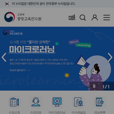
이 누리집은 대한민국 공식 전자정부 누리집입니다.
검
로
배움누리터
색
그
인
메
메
인
인
슬
슬
라
라
이
이
드
드
이
다
전
음
1
/
1
버
버
튼
튼
서
서
서
서
서
비
비
비
비
비
수강신청
수강과정
마이크로러닝
이수증발급
관심목록
스
스
스
스
스