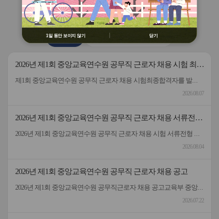
용 금지
버
버
연수원
소식
② 배움누리터 수강용 매크로 프로그램
튼
튼
제작 배포 금지
이
다
전
음
③ 유무료 매크로 프로그램 사용을 블로
1일 동안 보이지 않기
닫기
공지사항
2026 원격연수 모니터링단
그 등에 홍보 금지
※ 유의사항 미준수 시 불이익 처분의 사
유가 될 수 있음
2026년 제1회 중앙교육연수원 공무직 근로자 채용 시험 최종
합격자 발표 및 등록 안내
제1회 중앙교육연수원 공무직 근로자 채용 시험최종합격자를 발표하고 등록 안내드립니다.응시해주신 모든 분께 감사드립니다.
2026.08.07
2026년 제1회 중앙교육연수원 공무직 근로자 채용 서류전형
합격자 및 면접일정 안내
2026년 제1회 중앙교육연수원 공무직 근로자 채용 시험 서류전형 합격자 및 면접일정을 안내드립니다.* 채용분야 - 공무직(미화원)* 서류전형 합격자 : 5명* 합격자 명단 및 면접일정 안내 : 붙임 참고 * 서류 전형 합격자분들은 면접 일정을 참고하여 차질 없이 임해주길 부탁드리며, 응시해주신 모든 분들께 행복한 일들 가득하시길 바랍니다.- 중앙교육연수원 -
2026.08.04
2026년 제1회 중앙교육연수원 공무직 근로자 채용 공고
2026년 제1회 중앙교육연수원 공무직근로자 채용 공고교육부 중앙교육연수원에서 근무할 공무직 근로자를 다음과 같이 공개 모집하오니 성실하고 역량있는 분들의 많은 응시 바랍니다. 2026년 7월 22일 중앙교육연수원장1. 선발직종: 환경미화직(미화원) / 공무직 근로자2. 선발인원: 1명3. 채용기간: 계약일~정년(만65세)까지​4. 담당업무: 청사 실내외 청소 및 환경정리 등5. 근무형태: 기본근무(월~금), 1일 8시간(07:00~16:00, 휴게시간 1시간 제외) 근무6. 근무장소: 중앙교육연수원(대구 동구 혁신도시 내 위치)7. 보수: 월 236만원 수준(세전), 명절휴가비 등 별도 지급8. 원서 접수기간: 7.22.(수) ~ 7.30.(목)9. 접수방법: 방문접수, 우편접수 (공고문 참조)10. 문의전화: 중앙교육연수원 연수지원협력과 채용담당자 ☏053-980-6514
2026.07.22