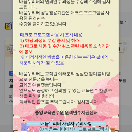
배움누리터의 원격연수 과정을 수강해 주심에 감사
라
라
드립니다
.
이
이
배움누리터 공동활용기관은 매크로 프로그램을 사
드
드
용한
원격연수
버
버
더보기
수강을 금지하고 있습니다.
신규
과정
튼
튼
이
다
매크로 프로그램 사용 시 조치 내용
전
음
1)
해당 과정의 수강 중지 및 취소
관
관
2)
매크로 사용 및 수강 취소 관련 내용을 소속기관
심
심
에 통보
아
아
※
비정상적인 방법을 이용한 연수 수강은 불이익
이
이
처분의 사유가 될 수 있음
콘
콘
원격
(상시)
원격
(상시)
배움누리터는 교직원 여러분의 성실한 참여를 바탕
(
0
)
(
0
)
으로 전문성을 높이는
자기주도적 진로개발 역량과 진
대한민국 새내기 유권자 지도를
교육연수 플랫폼입니다
.
로학습 유형
위한 학생 선거교육의 이해
앞으로도 공정하고 신뢰할 수 있는 교육연수 환경 조
성을 위해 회원님의
신청기간
26.08.03 ~ 26.12.20
신청기간
26.07.20 ~ 26.12.20
교육기간
26.08.03 ~ 26.12.20
교육기간
26.07.20 ~ 26.12.20
적극적인 협조를 부탁드립니다
.
감사합니다
.
중앙교육연수원 원격연수지원센터
슬
슬
라
라
----------- 배움누리터 사용자 유의사항 -----------
이
이
① 배움누리터에서 매크로 프로그램 사
드
드