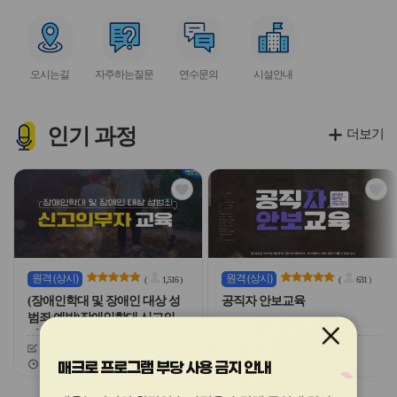
아
아
아
아
아
이
이
이
이
이
서
서
서
서
콘
콘
콘
콘
콘
비
비
비
비
오시는길
자주하는질문
연수문의
시설안내
스
스
스
스
아
아
아
아
이
이
이
이
콘
콘
콘
콘
인기
과정
더보기
관
관
심
심
아
아
이
이
콘
콘
원격
(상시)
원격
(상시)
(
1,516
)
(
631
)
(장애인학대 및 장애인 대상 성
공직자 안보교육
범죄 예방)장애인학대 신고의무
자 교육
신청기간
26.03.03 ~ 26.12.20
신청기간
26.02.03 ~ 26.12.20
교육기간
26.03.03 ~ 26.12.20
교육기간
26.02.03 ~ 26.12.20
매크로 프로그램 부당 사용 금지 안내
슬
슬