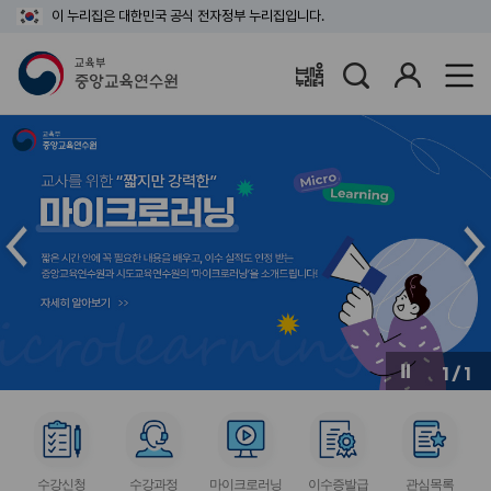
이 누리집은 대한민국 공식 전자정부 누리집입니다.
검
로
배움누리터
색
그
인
메
메
인
인
슬
슬
라
라
이
이
드
드
이
다
전
음
1
/
1
버
버
튼
튼
서
서
서
서
서
비
비
비
비
비
수강신청
수강과정
마이크로러닝
이수증발급
관심목록
스
스
스
스
스