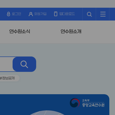
검
전
색
체
로그인
회원가입
앱다운로드
메
뉴
연수원소식
연수원소개
검
색
#정보공개