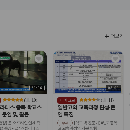
더보기
관
관
심
심
아
아
이
이
콘
콘
23:36
08:03
(
10
)
(
11
)
마이크로
라테스 종목 학교스
일반고의 교육과정 편성∙운
 운영 및 활동
영 특징
건강] 온·오프라인 연계 학
[학교 밖 전문가] 03_고등학
주제
 운영 - 요가&필라테스
교 교육과정의 기본 방향