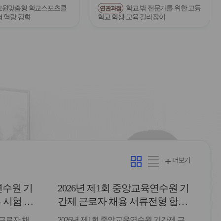
교원맞춤형 학교스포츠클
학교 밖 전문가를 위한 고등
연관과정
영 역량 강화
학교 학생 교육 길라잡이
카
리
더보기
드
스
형
트
연수원 기
2026년 제1회 중앙교육연수원 기
형
 시험 최
간제 근로자 채용 서류전형 합격
안내
자 및 면접일정 안내
근로자 채
2026년 제1회 중앙교육연수원 기간제 근