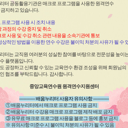
심
심
리터 공동활용기관은 매크로 프로그램을 사용한
원격연수
아
아
 금지하고 있습니다.
이
이
콘
콘
 프로그램 사용 시 조치 내용
 과정의 수강 중지 및 취소
로 사용 및 수강 취소 관련 내용을 소속기관에 통보
원격
과정
(상시)
원격
과정
상적인 방법을 이용한 연수 수강은 불이익 처분의 사유가 될 수 
(직장 내 장애인식개선)2026
(학교안전
리터는 교직원 여러분의 성실한 참여를 바탕으로 전문성을 높이
년 직장 내 장애인 인식개선
남용 예
수 플랫폼입니다
.
교육
~ 26.12.20
신청기간
26.04.01 ~ 26.12.20
신청기
도 공정하고 신뢰할 수 있는 교육연수 환경 조성을 위해 회원님의
~ 26.12.20
교육기간
26.04.01 ~ 26.12.20
교육기
인 협조를 부탁드립니다
.
감사합니다
.
중앙교육연수원 원격연수지원센터
----------- 배움누리터 사용자 유의사항 -----------
① 배움누리터에서 매크로 프로그램 사용 금지
② 배움누리터 수강용 매크로 프로그램 제작 배포 금지
③ 유무료 매크로 프로그램 사용을 블로그 등에 홍보 금지
※ 유의사항 미준수 시 불이익 처분의 사유가 될 수 있음