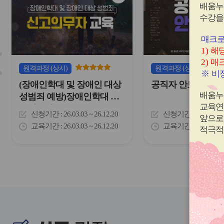
심
배움누
내
아
수강을
하
이
는
콘
표
매크로
입
1)
해당
슬
니
2)
매크
다.
라
원격
과정
(상시)
원격
과정
(상시)
※
비정
이
(장애인학대 및 장애인 대상
공직자 안보교육
드
버
배움누
성범죄 예방)장애인학대 신
튼
교육연
고의무자 교육
신청기간
26.03.03 ~ 26.12.20
신청기간
26.02.03 
이
앞으로
전
교육기간
26.03.03 ~ 26.12.20
교육기간
26.02.03 
적극적