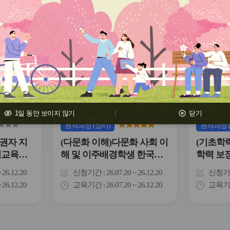
관
관
심
심
아
아
이
이
콘
콘
1일 동안 보이지 않기
닫기
원격
과정
(상시)
원격
과정
권자 지
(다문화 이해)다문화 사회 이
(기초학
거교육의
해 및 이주배경학생 한국어
학력 보
지도법
활동
~ 26.12.20
신청기간
26.07.20 ~ 26.12.20
신청기
~ 26.12.20
교육기간
26.07.20 ~ 26.12.20
교육기