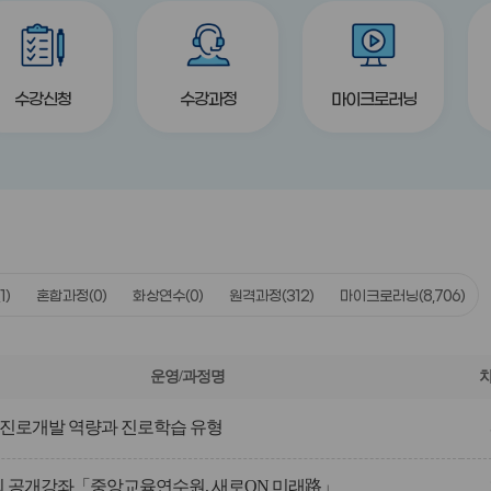
title
title
title
수강신청
수강과정
마이크로러닝
(1)
혼합과정
(0)
화상연수
(0)
원격과정
(312)
마이크로러닝
(8,706)
운영/과정명
진로개발 역량과 진로학습 유형
제2회 공개강좌「중앙교육연수원, 새로ON 미래路」