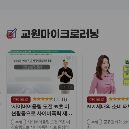
교원마이크로러닝
관
심
아
이
콘
13:38
슬
라
(
11
)
마이크로
마이크로
이
'사이버어울림 도전 99초 미
MZ 세대의 소비 패
드
션활동으로 사이버폭력 제로
버
완성하기' 활동의 개요
사이버어울림 도전 99초 미
공유경제와 소비
튼
주제
주제
션활동으로 사이버폭력 제로 완성하
화
이