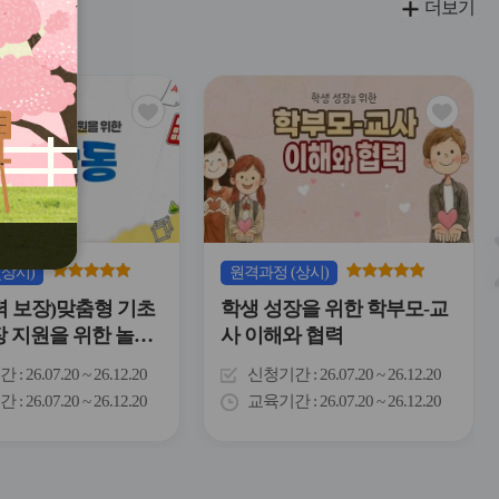
더보기
관
관
심
심
아
아
이
이
콘
콘
(상시)
원격
과정
(상시)
력 보장)맞춤형 기초
학생 성장을 위한 학부모-교
장 지원을 위한 놀이
사 이해와 협력
간
26.07.20 ~ 26.12.20
신청기간
26.07.20 ~ 26.12.20
간
26.07.20 ~ 26.12.20
교육기간
26.07.20 ~ 26.12.20