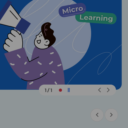
메
메
1
/
1
인
인
슬
슬
라
라
이
이
드
드
이
다
이
다
전
음
전
음