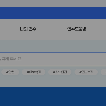
나의 연수
연수도움방
#안전
#아동학대
#학교안전
#긴급복지