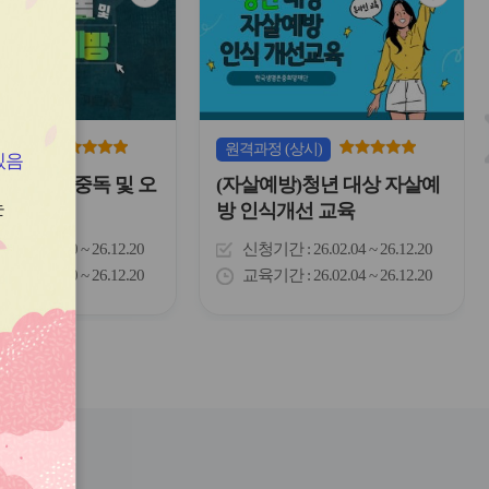
심
심
아
아
이
이
콘
콘
(상시)
원격
과정
(상시)
있음
)마약류 중독 및 오
(자살예방)청년 대상 자살예
는
방
방 인식개선 교육
간
26.03.10 ~ 26.12.20
신청기간
26.02.04 ~ 26.12.20
간
26.03.10 ~ 26.12.20
교육기간
26.02.04 ~ 26.12.20