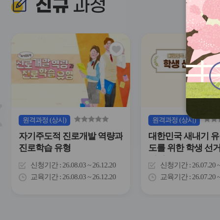
신규
과정
관
심
아
이
콘
슬
원격
과정
(상시)
원격
과정
(상시)
라
자기주도적 진로개발 역량과
대한민국 새내기 유
이
드
진로학습 유형
도를 위한 학생 선
버
이해
튼
신청기간
26.08.03 ~ 26.12.20
신청기간
26.07.20 
이
교육기간
26.08.03 ~ 26.12.20
교육기간
26.07.20 
전