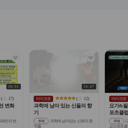
관
관
심
심
아
아
이
이
콘
콘
16:51
16:47
(
17
)
(
12
)
마이크로
마이크로
턴 변화
과학에 남아 있는 신들의 향
요가&필
기
포츠클럽
패턴의 변
과학에 남아있는 신화의 흔
[
주제
주제
적들
교스포츠클럽