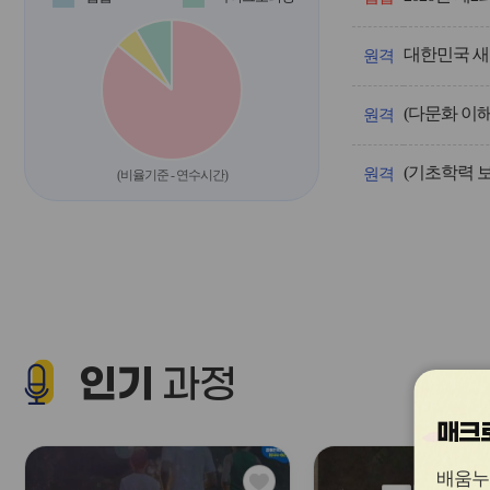
운
영/
대한민국 새
과
원격
정
명,
(다문화 이
차
원격
시,
계
(기초학력 
획
원격
(비율기준 - 연수시간)
인
원,
신
청
인
원,
신
청
기
인기
간,
과정
교
육
매크로
기
간
을
관
배움누
안