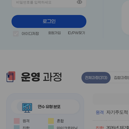
로그인
회원가입
ID/PW찾기
아이디저장
운영
과정
전체과정
(313)
집합과정
연수 유형 분포
전
자기주도적 
체
원격
과
원격
혼합
정
2026년 
의
집합
마이크로러닝
집합