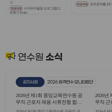
기
공유경제를 읽
연관과정
전
사이버어울림 프로그램(고
연관과정
등학교 체육)
소식
연수원
공지사항
2026 원격연수 모니터링단
2026년 제1회 중앙교육연수원 공
2026
무직 근로자 채용 서류전형 합격
무직 근
자 및 면접일정 안내
2026년 제1회 중앙교육연수원 공무직 근
2026년