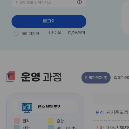
로그인
회원가입
ID/PW찾기
아이디저장
운영
과정
전체과정
(313)
집합과정
연수 유형 분포
전
자기주도적 
체
원격
과
원격
혼합
정
2026년 
의
집합
마이크로러닝
집합