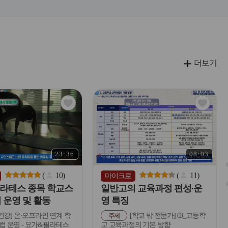
더보기
관
관
심
심
아
아
이
이
콘
콘
23:36
08:03
(
10
)
(
11
)
마이크로
라테스 종목 학교스
일반고의 교육과정 편성∙운
 운영 및 활동
영 특징
건강] 온·오프라인 연계 학
[학교 밖 전문가] 03_고등학
주제
 운영 - 요가&필라테스
교 교육과정의 기본 방향