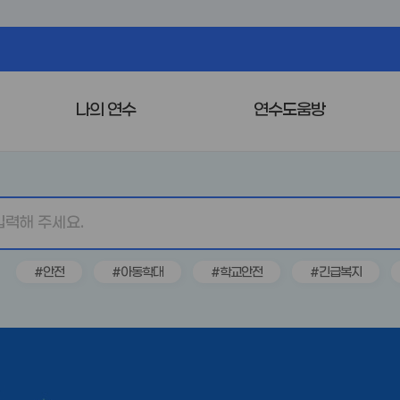
나의 연수
연수도움방
#안전
#아동학대
#학교안전
#긴급복지