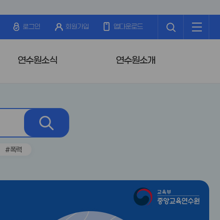
검
전
색
체
로그인
회원가입
앱다운로드
메
뉴
연수원소식
연수원소개
검
색
#폭력