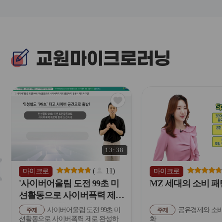
교원마이크로러닝
관
심
아
이
콘
13:38
슬
라
(
11
)
마이크로
마이크로
이
'사이버어울림 도전 99초 미
MZ 세대의 소비 패
드
션활동으로 사이버폭력 제로
버
완성하기' 활동의 개요
사이버어울림 도전 99초 미
공유경제와 소비
튼
주제
주제
션활동으로 사이버폭력 제로 완성하
화
이