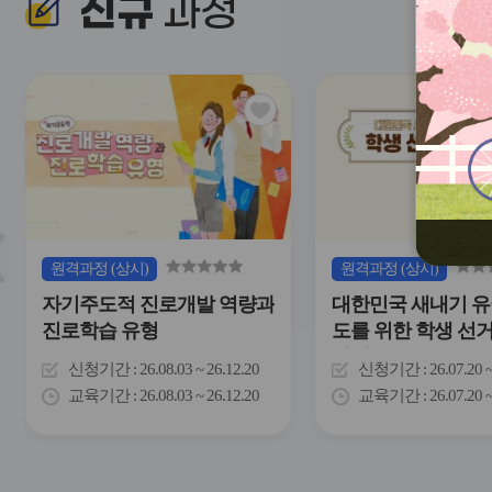
신규
과정
관
심
아
이
콘
슬
원격
과정
(상시)
원격
과정
(상시)
라
자기주도적 진로개발 역량과
대한민국 새내기 유
이
드
진로학습 유형
도를 위한 학생 선
버
이해
튼
신청기간
26.08.03 ~ 26.12.20
신청기간
26.07.20 
이
교육기간
26.08.03 ~ 26.12.20
교육기간
26.07.20 
전