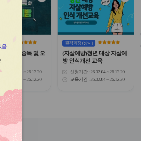
심
심
아
아
이
이
콘
콘
(상시)
원격
과정
(상시)
있음
)마약류 중독 및 오
(자살예방)청년 대상 자살예
는
방
방 인식개선 교육
간
26.03.10 ~ 26.12.20
신청기간
26.02.04 ~ 26.12.20
간
26.03.10 ~ 26.12.20
교육기간
26.02.04 ~ 26.12.20