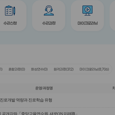
title
title
title
수강신청
수강과정
마이크로러닝
(1)
혼합과정
(0)
화상연수
(0)
원격과정
(312)
마이크로러닝
(8,706)
운영/과정명
진로개발 역량과 진로학습 유형
제2회 공개강좌「중앙교육연수원, 새로ON 미래路」