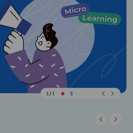
메
메
1
/
1
인
인
슬
슬
라
라
이
이
드
드
이
다
이
다
전
음
전
음