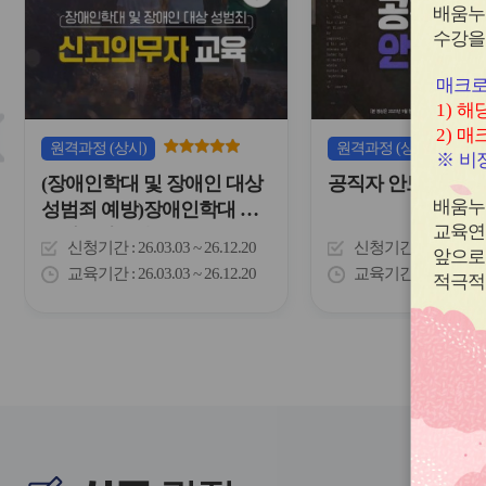
심
배움누
내
아
수강을
하
이
는
콘
표
매크로
입
1)
해당
슬
니
2)
매크
다.
라
원격
과정
(상시)
원격
과정
(상시)
※
비정
이
(장애인학대 및 장애인 대상
공직자 안보교육
드
버
배움누
성범죄 예방)장애인학대 신
튼
교육연
고의무자 교육
신청기간
26.03.03 ~ 26.12.20
신청기간
26.02.03 
이
앞으로
전
교육기간
26.03.03 ~ 26.12.20
교육기간
26.02.03 
적극적