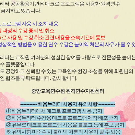
심
심
리터 공동활용기관은 매크로 프로그램을 사용한
원격연수
아
아
 금지하고 있습니다.
이
이
콘
콘
 프로그램 사용 시 조치 내용
 과정의 수강 중지 및 취소
로 사용 및 수강 취소 관련 내용을 소속기관에 통보
원격
과정
(상시)
원격
과정
상적인 방법을 이용한 연수 수강은 불이익 처분의 사유가 될 수 
(직장 내 장애인식개선)2026
(학교안전
리터는 교직원 여러분의 성실한 참여를 바탕으로 전문성을 높이
년 직장 내 장애인 인식개선
남용 예
수 플랫폼입니다
.
교육
~ 26.12.20
신청기간
26.04.01 ~ 26.12.20
신청기
도 공정하고 신뢰할 수 있는 교육연수 환경 조성을 위해 회원님의
~ 26.12.20
교육기간
26.04.01 ~ 26.12.20
교육기
인 협조를 부탁드립니다
.
감사합니다
.
중앙교육연수원 원격연수지원센터
----------- 배움누리터 사용자 유의사항 -----------
① 배움누리터에서 매크로 프로그램 사용 금지
② 배움누리터 수강용 매크로 프로그램 제작 배포 금지
③ 유무료 매크로 프로그램 사용을 블로그 등에 홍보 금지
※ 유의사항 미준수 시 불이익 처분의 사유가 될 수 있음