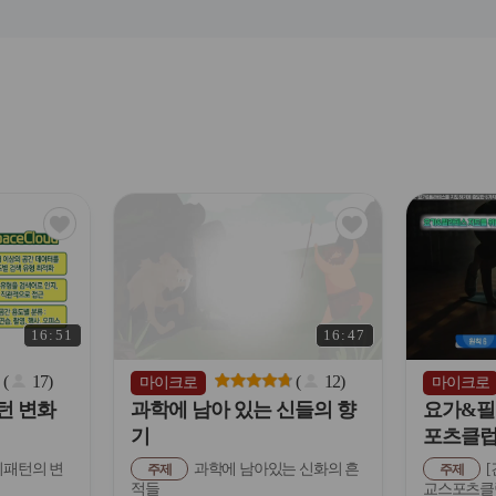
관
관
심
심
아
아
이
이
콘
콘
16:51
16:47
(
17
)
(
12
)
마이크로
마이크로
턴 변화
과학에 남아 있는 신들의 향
요가&필
기
포츠클럽
패턴의 변
과학에 남아있는 신화의 흔
[
주제
주제
적들
교스포츠클럽