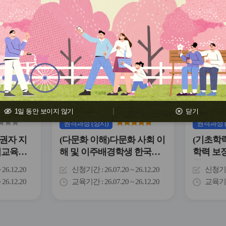
관
관
심
심
아
아
이
이
콘
콘
1일 동안 보이지 않기
닫기
원격
과정
(상시)
원격
과정
권자 지
(다문화 이해)다문화 사회 이
(기초학
거교육의
해 및 이주배경학생 한국어
학력 보
지도법
활동
~ 26.12.20
신청기간
26.07.20 ~ 26.12.20
신청기
~ 26.12.20
교육기간
26.07.20 ~ 26.12.20
교육기