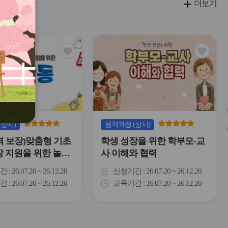
더보기
관
관
심
심
아
아
이
이
콘
콘
(상시)
원격
과정
(상시)
력 보장)맞춤형 기초
학생 성장을 위한 학부모-교
장 지원을 위한 놀이
사 이해와 협력
간
26.07.20 ~ 26.12.20
신청기간
26.07.20 ~ 26.12.20
간
26.07.20 ~ 26.12.20
교육기간
26.07.20 ~ 26.12.20