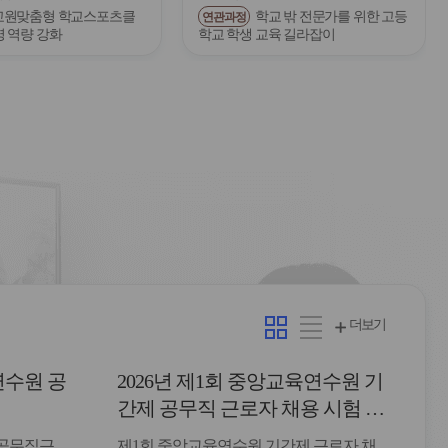
교원맞춤형 학교스포츠클
학교 밖 전문가를 위한 고등
연관과정
영 역량 강화
학교 학생 교육 길라잡이
카
리
더보기
드
스
형
트
연수원 공
2026년 제1회 중앙교육연수원 기
형
간제 공무직 근로자 채용 시험 최
종합격자 발표 및 등록 안내
 공무직근
제1회 중앙교육연수원 기간제 근로자 채