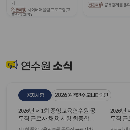
기
공유경제를 읽
연관과정
전
사이버어울림 프로그램(고
연관과정
등학교 체육)
소식
연수원
공지사항
2026 원격연수 모니터링단
2026년 제1회 중앙교육연수원 공
2026
무직 근로자 채용 시험 최종합격
무직 근
자 발표 및 등록 안내
자 및 
제1회 중앙교육연수원 공무직 근로자 채
2026년 