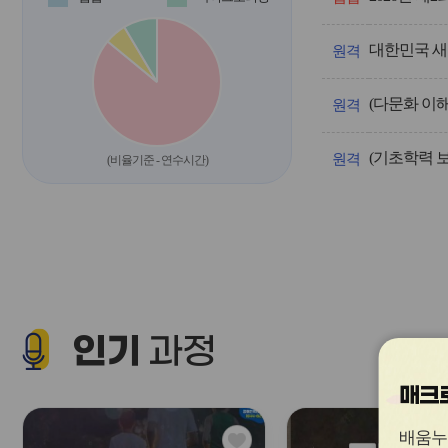
운
영/
대한민국 새
과
원격
정
명,
(다문화 이
차
원격
시,
계
(기초학력 
획
원격
(비율기준 - 연수시간)
인
원,
신
청
인
원,
신
청
기
인기
간,
과정
교
육
매크로
기
간
을
관
배움누
안