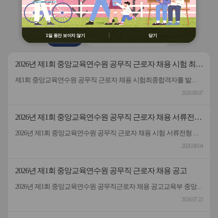
용 금지
버
버
연수원
소식
② 배움누리터 수강용 매크로 프로그램
튼
튼
제작 배포 금지
이
다
전
음
③ 유무료 매크로 프로그램 사용을 블로
1일 동안 보이지 않기
닫기
공지사항
2026 원격연수 모니터링단
그 등에 홍보 금지
※ 유의사항 미준수 시 불이익 처분의 사
유가 될 수 있음
2026년 제1회 중앙교육연수원 공무직 근로자 채용 시험 최종
합격자 발표 및 등록 안내
제1회 중앙교육연수원 공무직 근로자 채용 시험최종합격자를 발표하고 등록 안내드립니다.응시해주신 모든 분께 감사드립니다.
2026.08.07
2026년 제1회 중앙교육연수원 공무직 근로자 채용 서류전형
합격자 및 면접일정 안내
2026년 제1회 중앙교육연수원 공무직 근로자 채용 시험 서류전형 합격자 및 면접일정을 안내드립니다.* 채용분야 - 공무직(미화원)* 서류전형 합격자 : 5명* 합격자 명단 및 면접일정 안내 : 붙임 참고 * 서류 전형 합격자분들은 면접 일정을 참고하여 차질 없이 임해주길 부탁드리며, 응시해주신 모든 분들께 행복한 일들 가득하시길 바랍니다.- 중앙교육연수원 -
2026.08.04
2026년 제1회 중앙교육연수원 공무직 근로자 채용 공고
2026년 제1회 중앙교육연수원 공무직근로자 채용 공고교육부 중앙교육연수원에서 근무할 공무직 근로자를 다음과 같이 공개 모집하오니 성실하고 역량있는 분들의 많은 응시 바랍니다. 2026년 7월 22일 중앙교육연수원장1. 선발직종: 환경미화직(미화원) / 공무직 근로자2. 선발인원: 1명3. 채용기간: 계약일~정년(만65세)까지​4. 담당업무: 청사 실내외 청소 및 환경정리 등5. 근무형태: 기본근무(월~금), 1일 8시간(07:00~16:00, 휴게시간 1시간 제외) 근무6. 근무장소: 중앙교육연수원(대구 동구 혁신도시 내 위치)7. 보수: 월 236만원 수준(세전), 명절휴가비 등 별도 지급8. 원서 접수기간: 7.22.(수) ~ 7.30.(목)9. 접수방법: 방문접수, 우편접수 (공고문 참조)10. 문의전화: 중앙교육연수원 연수지원협력과 채용담당자 ☏053-980-6514
2026.07.22