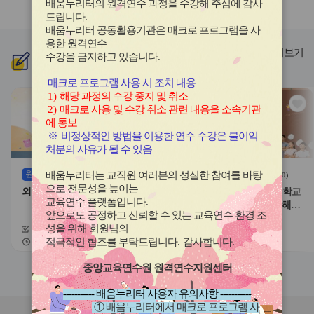
배움누리터의 원격연수 과정을 수강해 주심에 감사
라
라
드립니다
.
이
이
배움누리터 공동활용기관은 매크로 프로그램을 사
드
드
용한
원격연수
버
버
더보기
수강을 금지하고 있습니다.
신규
과정
튼
튼
이
다
매크로 프로그램 사용 시 조치 내용
전
음
1)
해당 과정의 수강 중지 및 취소
관
관
2)
매크로 사용 및 수강 취소 관련 내용을 소속기관
심
심
에 통보
아
아
※
비정상적인 방법을 이용한 연수 수강은 불이익
이
이
처분의 사유가 될 수 있음
콘
콘
원격
(상시)
원격
(상시)
배움누리터는 교직원 여러분의 성실한 참여를 바탕
(
1
)
(
0
)
으로 전문성을 높이는
외국 국적 학생 학적관리의 이해
2022 개정 교육과정에 따른 학교
교육연수 플랫폼입니다
.
스포츠클럽 활동 운영의 이해와
앞으로도 공정하고 신뢰할 수 있는 교육연수 환경 조
실제
성을 위해 회원님의
신청기간
26.08.10 ~ 26.12.20
신청기간
26.08.10 ~ 26.12.20
교육기간
26.08.10 ~ 26.12.20
교육기간
26.08.10 ~ 26.12.20
적극적인 협조를 부탁드립니다
.
감사합니다
.
중앙교육연수원 원격연수지원센터
슬
슬
라
라
----------- 배움누리터 사용자 유의사항 -----------
이
이
① 배움누리터에서 매크로 프로그램 사
드
드