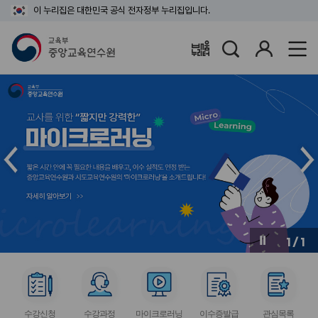
이 누리집은 대한민국 공식 전자정부 누리집입니다.
검
로
배움누리터
색
그
인
메
메
인
인
슬
슬
라
라
이
이
드
드
이
다
전
음
1
/
1
버
버
튼
튼
서
서
서
서
서
비
비
비
비
비
수강신청
수강과정
마이크로러닝
이수증발급
관심목록
스
스
스
스
스