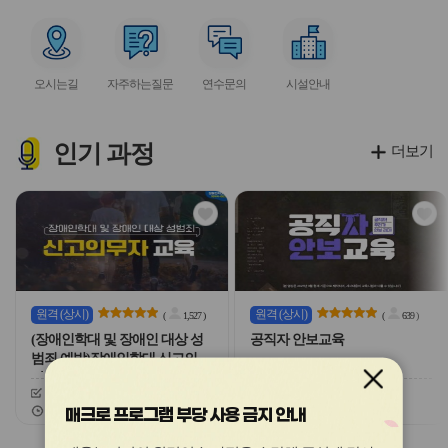
아
아
아
아
아
이
이
이
이
이
서
서
서
서
콘
콘
콘
콘
콘
비
비
비
비
오시는길
자주하는질문
연수문의
시설안내
스
스
스
스
아
아
아
아
이
이
이
이
콘
콘
콘
콘
인기
과정
더보기
관
관
심
심
아
아
이
이
콘
콘
원격
(상시)
원격
(상시)
(
1,527
)
(
639
)
(장애인학대 및 장애인 대상 성
공직자 안보교육
범죄 예방)장애인학대 신고의무
자 교육
신청기간
26.03.03 ~ 26.12.20
신청기간
26.02.03 ~ 26.12.20
교육기간
26.03.03 ~ 26.12.20
교육기간
26.02.03 ~ 26.12.20
매크로 프로그램 부당 사용 금지 안내
슬
슬