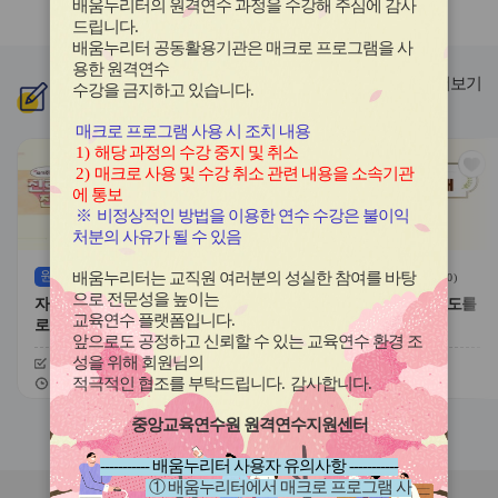
배움누리터의 원격연수 과정을 수강해 주심에 감사
라
라
드립니다
.
이
이
배움누리터 공동활용기관은 매크로 프로그램을 사
드
드
용한
원격연수
버
버
더보기
수강을 금지하고 있습니다.
신규
과정
튼
튼
이
다
매크로 프로그램 사용 시 조치 내용
전
음
1)
해당 과정의 수강 중지 및 취소
관
관
2)
매크로 사용 및 수강 취소 관련 내용을 소속기관
심
심
에 통보
아
아
※
비정상적인 방법을 이용한 연수 수강은 불이익
이
이
처분의 사유가 될 수 있음
콘
콘
원격
(상시)
원격
(상시)
배움누리터는 교직원 여러분의 성실한 참여를 바탕
(
0
)
(
0
)
으로 전문성을 높이는
자기주도적 진로개발 역량과 진
대한민국 새내기 유권자 지도를
교육연수 플랫폼입니다
.
로학습 유형
위한 학생 선거교육의 이해
앞으로도 공정하고 신뢰할 수 있는 교육연수 환경 조
성을 위해 회원님의
신청기간
26.08.03 ~ 26.12.20
신청기간
26.07.20 ~ 26.12.20
교육기간
26.08.03 ~ 26.12.20
교육기간
26.07.20 ~ 26.12.20
적극적인 협조를 부탁드립니다
.
감사합니다
.
중앙교육연수원 원격연수지원센터
슬
슬
라
라
----------- 배움누리터 사용자 유의사항 -----------
이
이
① 배움누리터에서 매크로 프로그램 사
드
드