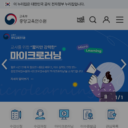
이 누리집은 대한민국 공식 전자정부 누리집입니다.
검
로
배움누리터
색
그
인
메
메
인
인
슬
슬
라
라
이
이
드
드
이
다
전
음
1
/
1
버
버
튼
튼
서
서
서
서
서
비
비
비
비
비
수강신청
수강과정
마이크로러닝
이수증발급
관심목록
스
스
스
스
스