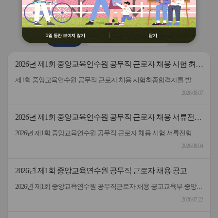
용 금지
버
버
연수원
소식
② 배움누리터 수강용 매크로 프로그램
튼
튼
제작 배포 금지
이
다
전
음
③ 유무료 매크로 프로그램 사용을 블로
1일 동안 보이지 않기
닫기
공지사항
2026 원격연수 모니터링단
그 등에 홍보 금지
※ 유의사항 미준수 시 불이익 처분의 사
유가 될 수 있음
2026년 제1회 중앙교육연수원 공무직 근로자 채용 시험 최종
합격자 발표 및 등록 안내
제1회 중앙교육연수원 공무직 근로자 채용 시험최종합격자를 발표하고 등록 안내드립니다.응시해주신 모든 분께 감사드립니다.
2026.08.07
2026년 제1회 중앙교육연수원 공무직 근로자 채용 서류전형
합격자 및 면접일정 안내
2026년 제1회 중앙교육연수원 공무직 근로자 채용 시험 서류전형 합격자 및 면접일정을 안내드립니다.* 채용분야 - 공무직(미화원)* 서류전형 합격자 : 5명* 합격자 명단 및 면접일정 안내 : 붙임 참고 * 서류 전형 합격자분들은 면접 일정을 참고하여 차질 없이 임해주길 부탁드리며, 응시해주신 모든 분들께 행복한 일들 가득하시길 바랍니다.- 중앙교육연수원 -
2026.08.04
2026년 제1회 중앙교육연수원 공무직 근로자 채용 공고
2026년 제1회 중앙교육연수원 공무직근로자 채용 공고교육부 중앙교육연수원에서 근무할 공무직 근로자를 다음과 같이 공개 모집하오니 성실하고 역량있는 분들의 많은 응시 바랍니다. 2026년 7월 22일 중앙교육연수원장1. 선발직종: 환경미화직(미화원) / 공무직 근로자2. 선발인원: 1명3. 채용기간: 계약일~정년(만65세)까지​4. 담당업무: 청사 실내외 청소 및 환경정리 등5. 근무형태: 기본근무(월~금), 1일 8시간(07:00~16:00, 휴게시간 1시간 제외) 근무6. 근무장소: 중앙교육연수원(대구 동구 혁신도시 내 위치)7. 보수: 월 236만원 수준(세전), 명절휴가비 등 별도 지급8. 원서 접수기간: 7.22.(수) ~ 7.30.(목)9. 접수방법: 방문접수, 우편접수 (공고문 참조)10. 문의전화: 중앙교육연수원 연수지원협력과 채용담당자 ☏053-980-6514
2026.07.22