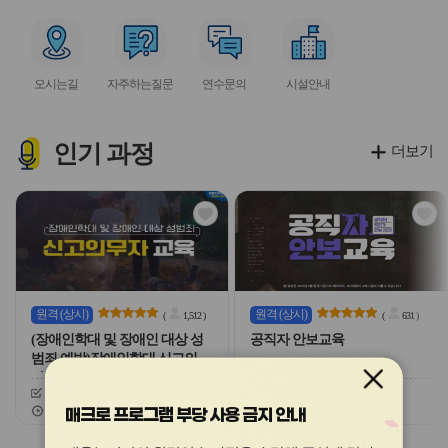
아
아
아
아
아
이
이
이
이
이
서
서
서
서
콘
콘
콘
콘
콘
비
비
비
비
오시는길
자주하는질문
연수문의
시설안내
스
스
스
스
아
아
아
아
이
이
이
이
콘
콘
콘
콘
인기
과정
더보기
관
관
심
심
아
아
이
이
콘
콘
원격
(상시)
원격
(상시)
(
1,512
)
(
631
)
(장애인학대 및 장애인 대상 성
공직자 안보교육
범죄 예방)장애인학대 신고의무
자 교육
신청기간
26.03.03 ~ 26.12.20
신청기간
26.02.03 ~ 26.12.20
교육기간
26.03.03 ~ 26.12.20
교육기간
26.02.03 ~ 26.12.20
매크로 프로그램 부당 사용 금지 안내
슬
슬