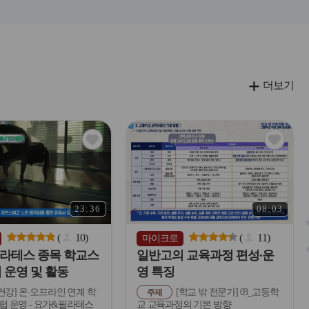
더보기
관
관
심
심
아
아
이
이
콘
콘
23:36
08:03
(
10
)
(
11
)
마이크로
라테스 종목 학교스
일반고의 교육과정 편성∙운
 운영 및 활동
영 특징
건강] 온·오프라인 연계 학
[학교 밖 전문가] 03_고등학
주제
 운영 - 요가&필라테스
교 교육과정의 기본 방향