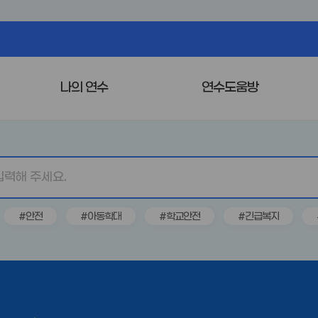
나의 연수
연수도움방
#안전
#아동학대
#학교안전
#긴급복지