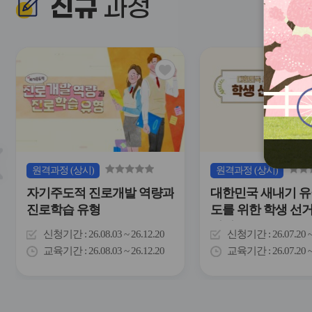
신규
과정
관
심
아
이
콘
슬
원격
과정
(상시)
원격
과정
(상시)
라
자기주도적 진로개발 역량과
대한민국 새내기 유
이
드
진로학습 유형
도를 위한 학생 선
버
이해
튼
신청기간
26.08.03 ~ 26.12.20
신청기간
26.07.20 
이
교육기간
26.08.03 ~ 26.12.20
교육기간
26.07.20 
전