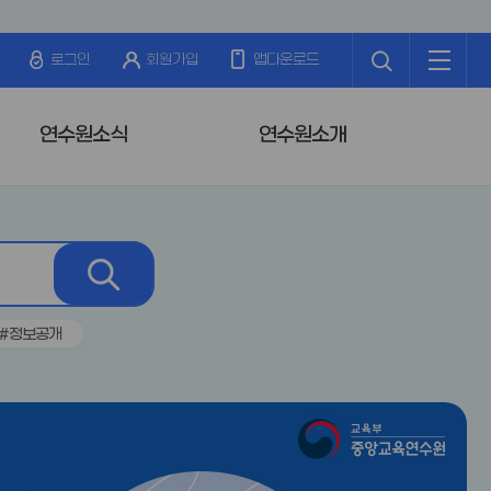
검
전
색
체
로그인
회원가입
앱다운로드
메
뉴
연수원소식
연수원소개
검
색
#정보공개