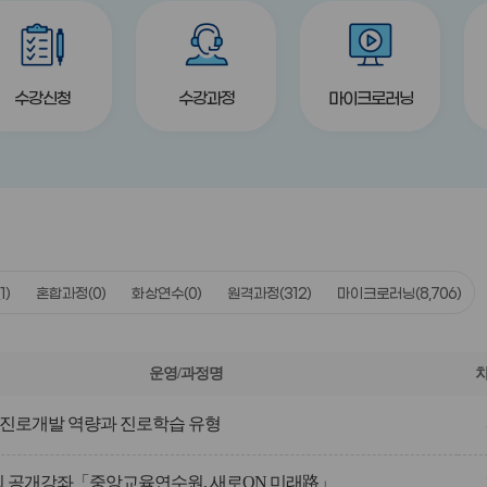
title
title
title
수강신청
수강과정
마이크로러닝
(1)
혼합과정
(0)
화상연수
(0)
원격과정
(312)
마이크로러닝
(8,706)
운영/과정명
진로개발 역량과 진로학습 유형
제2회 공개강좌「중앙교육연수원, 새로ON 미래路」