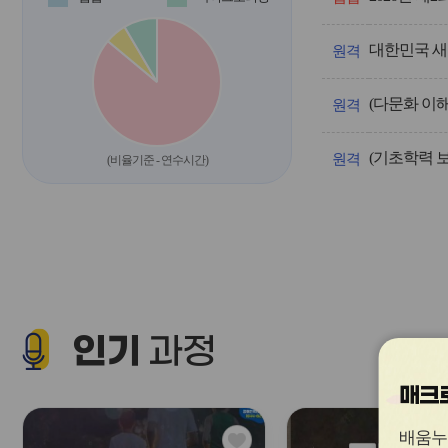
운
영/
대한민국 새
과
원격
정
명,
(다문화 이
차
원격
시,
계
(기초학력 
획
원격
(비율기준 - 연수시간)
인
원,
신
청
인
원,
신
청
기
인기
간,
과정
교
육
매크로
기
간
을
관
배움누
안