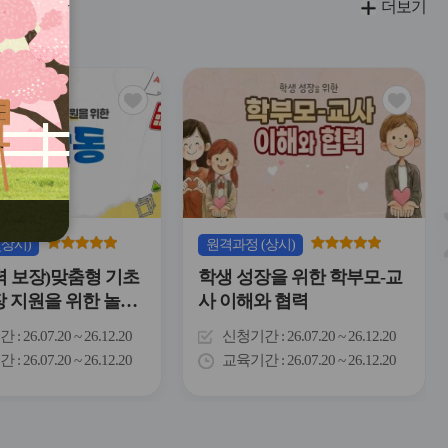
더보기
관
관
심
심
아
아
이
이
콘
콘
(상시)
원격
과정
(상시)
력 보장)맞춤형 기초
학생 성장을 위한 학부모-교
장 지원을 위한 놀이
사 이해와 협력
간
26.07.20 ~ 26.12.20
신청기간
26.07.20 ~ 26.12.20
간
26.07.20 ~ 26.12.20
교육기간
26.07.20 ~ 26.12.20