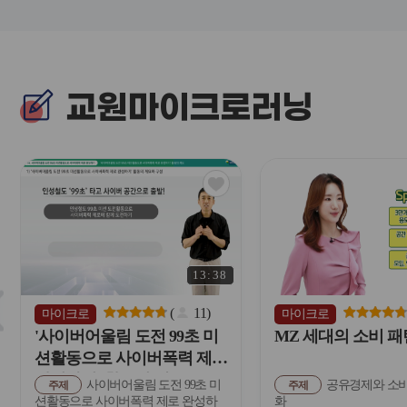
교원마이크로러닝
관
심
아
이
콘
13:38
슬
라
(
11
)
마이크로
마이크로
이
'사이버어울림 도전 99초 미
MZ 세대의 소비 패
드
션활동으로 사이버폭력 제로
버
완성하기' 활동의 개요
사이버어울림 도전 99초 미
공유경제와 소비
튼
주제
주제
션활동으로 사이버폭력 제로 완성하
화
이