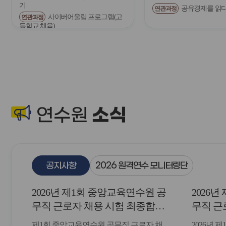
기
공유경제를 읽
연관과정
전
사이버어울림 프로그램(고
연관과정
등학교 체육)
소식
연수원
공지사항
2026 원격연수 모니터링단
2026년 제1회 중앙교육연수원 공
2026
무직 근로자 채용 시험 최종합격
무직 근
자 발표 및 등록 안내
자 및 
제1회 중앙교육연수원 공무직 근로자 채
2026년 