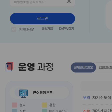
로그인
회원가입
ID/PW찾기
아이디저장
운영
과정
전체과정
(313)
집합과정
연수 유형 분포
전
자기주도적 
체
원격
과
원격
혼합
정
2026년 
의
집합
마이크로러닝
집합