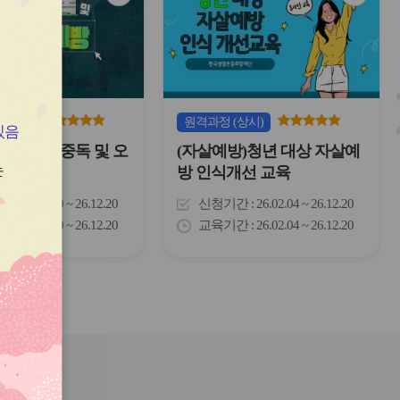
심
심
아
아
이
이
콘
콘
(상시)
원격
과정
(상시)
있음
)마약류 중독 및 오
(자살예방)청년 대상 자살예
는
방
방 인식개선 교육
간
26.03.10 ~ 26.12.20
신청기간
26.02.04 ~ 26.12.20
간
26.03.10 ~ 26.12.20
교육기간
26.02.04 ~ 26.12.20