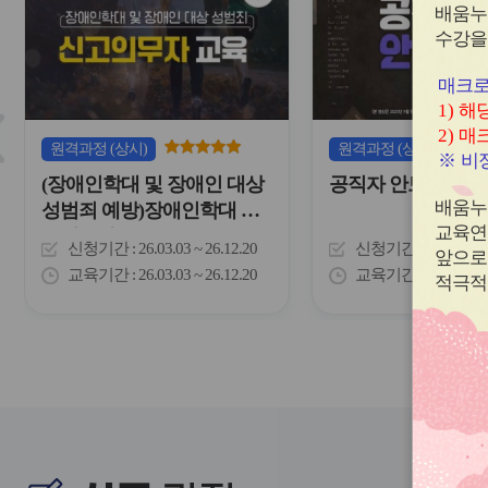
심
배움누
내
아
수강을
하
이
는
콘
표
매크로
입
1)
해당
슬
니
2)
매크
다.
라
원격
과정
(상시)
원격
과정
(상시)
※
비정
이
(장애인학대 및 장애인 대상
공직자 안보교육
드
버
배움누
성범죄 예방)장애인학대 신
튼
교육연
고의무자 교육
신청기간
26.03.03 ~ 26.12.20
신청기간
26.02.03 
이
앞으로
전
교육기간
26.03.03 ~ 26.12.20
교육기간
26.02.03 
적극적