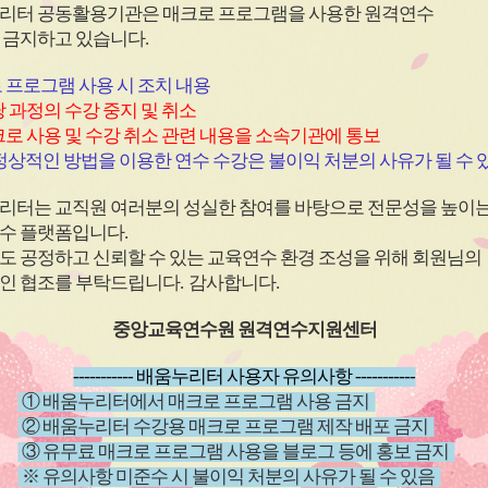
심
심
리터 공동활용기관은 매크로 프로그램을 사용한
원격연수
아
아
 금지하고 있습니다.
이
이
콘
콘
 프로그램 사용 시 조치 내용
 과정의 수강 중지 및 취소
로 사용 및 수강 취소 관련 내용을 소속기관에 통보
원격
과정
(상시)
원격
과정
상적인 방법을 이용한 연수 수강은 불이익 처분의 사유가 될 수 
(직장 내 장애인식개선)2026
(학교안전
리터는 교직원 여러분의 성실한 참여를 바탕으로 전문성을 높이
년 직장 내 장애인 인식개선
남용 예
수 플랫폼입니다
.
교육
~ 26.12.20
신청기간
26.04.01 ~ 26.12.20
신청기
도 공정하고 신뢰할 수 있는 교육연수 환경 조성을 위해 회원님의
~ 26.12.20
교육기간
26.04.01 ~ 26.12.20
교육기
인 협조를 부탁드립니다
.
감사합니다
.
중앙교육연수원 원격연수지원센터
----------- 배움누리터 사용자 유의사항 -----------
① 배움누리터에서 매크로 프로그램 사용 금지
② 배움누리터 수강용 매크로 프로그램 제작 배포 금지
③ 유무료 매크로 프로그램 사용을 블로그 등에 홍보 금지
※ 유의사항 미준수 시 불이익 처분의 사유가 될 수 있음