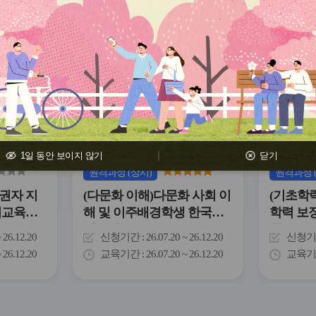
관
관
심
심
아
아
이
이
콘
콘
1일 동안 보이지 않기
닫기
원격
과정
(상시)
원격
과정
권자 지
(다문화 이해)다문화 사회 이
(기초학
거교육의
해 및 이주배경학생 한국어
학력 보
지도법
활동
~ 26.12.20
신청기간
26.07.20 ~ 26.12.20
신청기
~ 26.12.20
교육기간
26.07.20 ~ 26.12.20
교육기