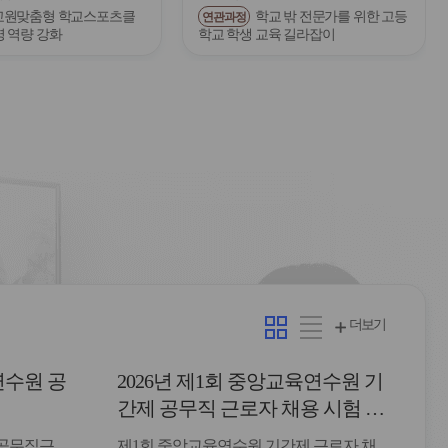
교원맞춤형 학교스포츠클
학교 밖 전문가를 위한 고등
연관과정
영 역량 강화
학교 학생 교육 길라잡이
카
리
더보기
드
스
형
트
연수원 공
2026년 제1회 중앙교육연수원 기
형
간제 공무직 근로자 채용 시험 최
종합격자 발표 및 등록 안내
 공무직근
제1회 중앙교육연수원 기간제 근로자 채