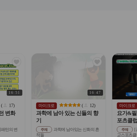
관
관
심
심
아
아
이
이
콘
콘
16:51
16:47
(
17
)
(
12
)
마이크로
마이크로
턴 변화
과학에 남아 있는 신들의 향
요가&필
기
포츠클럽
패턴의 변
과학에 남아있는 신화의 흔
[
주제
주제
적들
교스포츠클럽