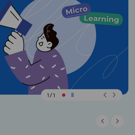
메
메
1
/
1
인
인
슬
슬
라
라
이
이
드
드
이
다
이
다
전
음
전
음