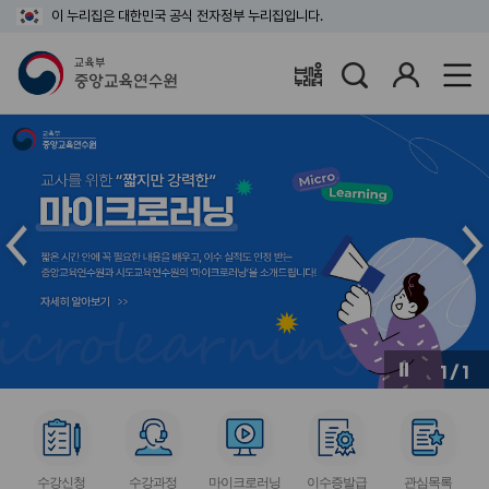
이 누리집은 대한민국 공식 전자정부 누리집입니다.
검
로
배움누리터
색
그
인
메
메
인
인
슬
슬
라
라
이
이
드
드
이
다
전
음
1
/
1
버
버
튼
튼
서
서
서
서
서
비
비
비
비
비
수강신청
수강과정
마이크로러닝
이수증발급
관심목록
스
스
스
스
스