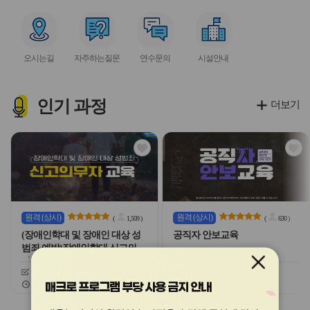
아
아
아
아
아
이
이
이
이
이
서
서
서
서
콘
콘
콘
콘
콘
비
비
비
비
오시는길
자주하는질문
연수문의
시설안내
스
스
스
스
아
아
아
아
이
이
이
이
콘
콘
콘
콘
인기
과정
더보기
관
관
심
심
아
아
이
이
콘
콘
원격
(상시)
원격
(상시)
(
1,509
)
(
630
)
(장애인학대 및 장애인 대상 성
공직자 안보교육
범죄 예방)장애인학대 신고의무
자 교육
신청기간
26.03.03 ~ 26.12.20
신청기간
26.02.03 ~ 26.12.20
교육기간
26.03.03 ~ 26.12.20
교육기간
26.02.03 ~ 26.12.20
매크로 프로그램 부당 사용 금지 안내
슬
슬