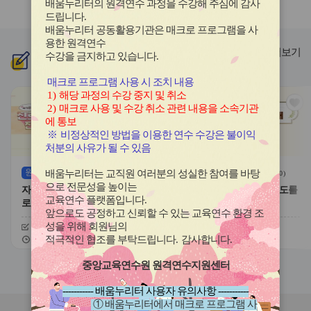
배움누리터의 원격연수 과정을 수강해 주심에 감사
라
라
드립니다
.
이
이
배움누리터 공동활용기관은 매크로 프로그램을 사
드
드
용한
원격연수
버
버
더보기
수강을 금지하고 있습니다.
신규
과정
튼
튼
이
다
매크로 프로그램 사용 시 조치 내용
전
음
1)
해당 과정의 수강 중지 및 취소
관
관
2)
매크로 사용 및 수강 취소 관련 내용을 소속기관
심
심
에 통보
아
아
※
비정상적인 방법을 이용한 연수 수강은 불이익
이
이
처분의 사유가 될 수 있음
콘
콘
원격
(상시)
원격
(상시)
배움누리터는 교직원 여러분의 성실한 참여를 바탕
(
0
)
(
0
)
으로 전문성을 높이는
자기주도적 진로개발 역량과 진
대한민국 새내기 유권자 지도를
교육연수 플랫폼입니다
.
로학습 유형
위한 학생 선거교육의 이해
앞으로도 공정하고 신뢰할 수 있는 교육연수 환경 조
성을 위해 회원님의
신청기간
26.08.03 ~ 26.12.20
신청기간
26.07.20 ~ 26.12.20
교육기간
26.08.03 ~ 26.12.20
교육기간
26.07.20 ~ 26.12.20
적극적인 협조를 부탁드립니다
.
감사합니다
.
중앙교육연수원 원격연수지원센터
슬
슬
라
라
----------- 배움누리터 사용자 유의사항 -----------
이
이
① 배움누리터에서 매크로 프로그램 사
드
드