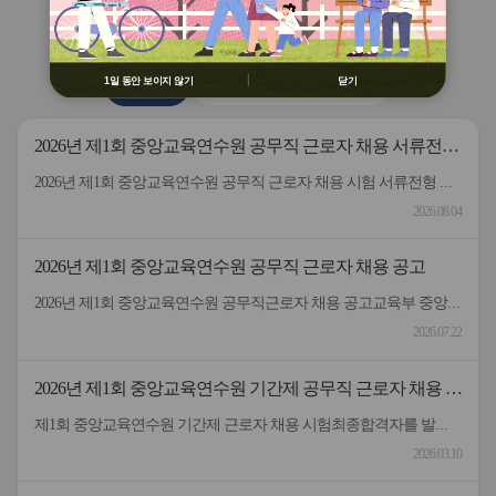
용 금지
버
버
연수원
소식
② 배움누리터 수강용 매크로 프로그램
튼
튼
제작 배포 금지
이
다
전
음
③ 유무료 매크로 프로그램 사용을 블로
1일 동안 보이지 않기
닫기
공지사항
2026 원격연수 모니터링단
그 등에 홍보 금지
※ 유의사항 미준수 시 불이익 처분의 사
유가 될 수 있음
2026년 제1회 중앙교육연수원 공무직 근로자 채용 서류전형
합격자 및 면접일정 안내
2026년 제1회 중앙교육연수원 공무직 근로자 채용 시험 서류전형 합격자 및 면접일정을 안내드립니다.* 채용분야 - 공무직(미화원)* 서류전형 합격자 : 5명* 합격자 명단 및 면접일정 안내 : 붙임 참고 * 서류 전형 합격자분들은 면접 일정을 참고하여 차질 없이 임해주길 부탁드리며, 응시해주신 모든 분들께 행복한 일들 가득하시길 바랍니다.- 중앙교육연수원 -
2026.08.04
2026년 제1회 중앙교육연수원 공무직 근로자 채용 공고
2026년 제1회 중앙교육연수원 공무직근로자 채용 공고교육부 중앙교육연수원에서 근무할 공무직 근로자를 다음과 같이 공개 모집하오니 성실하고 역량있는 분들의 많은 응시 바랍니다. 2026년 7월 22일 중앙교육연수원장1. 선발직종: 환경미화직(미화원) / 공무직 근로자2. 선발인원: 1명3. 채용기간: 계약일~정년(만65세)까지​4. 담당업무: 청사 실내외 청소 및 환경정리 등5. 근무형태: 기본근무(월~금), 1일 8시간(07:00~16:00, 휴게시간 1시간 제외) 근무6. 근무장소: 중앙교육연수원(대구 동구 혁신도시 내 위치)7. 보수: 월 236만원 수준(세전), 명절휴가비 등 별도 지급8. 원서 접수기간: 7.22.(수) ~ 7.30.(목)9. 접수방법: 방문접수, 우편접수 (공고문 참조)10. 문의전화: 중앙교육연수원 연수지원협력과 채용담당자 ☏053-980-6514
2026.07.22
2026년 제1회 중앙교육연수원 기간제 공무직 근로자 채용 시
험 최종합격자 발표 및 등록 안내
제1회 중앙교육연수원 기간제 근로자 채용 시험최종합격자를 발표하고 등록 안내드립니다.응시해주신 모든 분께 감사드립니다.
2026.03.10