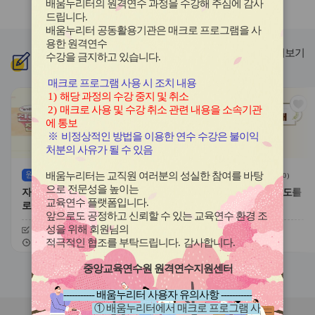
배움누리터의 원격연수 과정을 수강해 주심에 감사
라
라
드립니다
.
이
이
배움누리터 공동활용기관은 매크로 프로그램을 사
드
드
용한
원격연수
버
버
더보기
수강을 금지하고 있습니다.
신규
과정
튼
튼
이
다
매크로 프로그램 사용 시 조치 내용
전
음
1)
해당 과정의 수강 중지 및 취소
관
관
2)
매크로 사용 및 수강 취소 관련 내용을 소속기관
심
심
에 통보
아
아
※
비정상적인 방법을 이용한 연수 수강은 불이익
이
이
처분의 사유가 될 수 있음
콘
콘
원격
(상시)
원격
(상시)
배움누리터는 교직원 여러분의 성실한 참여를 바탕
(
0
)
(
0
)
으로 전문성을 높이는
자기주도적 진로개발 역량과 진
대한민국 새내기 유권자 지도를
교육연수 플랫폼입니다
.
로학습 유형
위한 학생 선거교육의 이해
앞으로도 공정하고 신뢰할 수 있는 교육연수 환경 조
성을 위해 회원님의
신청기간
26.08.03 ~ 26.12.20
신청기간
26.07.20 ~ 26.12.20
교육기간
26.08.03 ~ 26.12.20
교육기간
26.07.20 ~ 26.12.20
적극적인 협조를 부탁드립니다
.
감사합니다
.
중앙교육연수원 원격연수지원센터
슬
슬
라
라
----------- 배움누리터 사용자 유의사항 -----------
이
이
① 배움누리터에서 매크로 프로그램 사
드
드