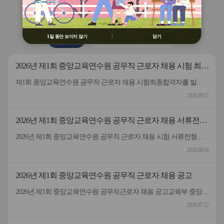
용 금지
버
버
연수원
소식
② 배움누리터 수강용 매크로 프로그램
튼
튼
제작 배포 금지
이
다
전
음
③ 유무료 매크로 프로그램 사용을 블로
1일 동안 보이지 않기
닫기
공지사항
2026 원격연수 모니터링단
그 등에 홍보 금지
※ 유의사항 미준수 시 불이익 처분의 사
유가 될 수 있음
2026년 제1회 중앙교육연수원 공무직 근로자 채용 시험 최종
합격자 발표 및 등록 안내
제1회 중앙교육연수원 공무직 근로자 채용 시험최종합격자를 발표하고 등록 안내드립니다.응시해주신 모든 분께 감사드립니다.
2026.08.07
2026년 제1회 중앙교육연수원 공무직 근로자 채용 서류전형
합격자 및 면접일정 안내
2026년 제1회 중앙교육연수원 공무직 근로자 채용 시험 서류전형 합격자 및 면접일정을 안내드립니다.* 채용분야 - 공무직(미화원)* 서류전형 합격자 : 5명* 합격자 명단 및 면접일정 안내 : 붙임 참고 * 서류 전형 합격자분들은 면접 일정을 참고하여 차질 없이 임해주길 부탁드리며, 응시해주신 모든 분들께 행복한 일들 가득하시길 바랍니다.- 중앙교육연수원 -
2026.08.04
2026년 제1회 중앙교육연수원 공무직 근로자 채용 공고
2026년 제1회 중앙교육연수원 공무직근로자 채용 공고교육부 중앙교육연수원에서 근무할 공무직 근로자를 다음과 같이 공개 모집하오니 성실하고 역량있는 분들의 많은 응시 바랍니다. 2026년 7월 22일 중앙교육연수원장1. 선발직종: 환경미화직(미화원) / 공무직 근로자2. 선발인원: 1명3. 채용기간: 계약일~정년(만65세)까지​4. 담당업무: 청사 실내외 청소 및 환경정리 등5. 근무형태: 기본근무(월~금), 1일 8시간(07:00~16:00, 휴게시간 1시간 제외) 근무6. 근무장소: 중앙교육연수원(대구 동구 혁신도시 내 위치)7. 보수: 월 236만원 수준(세전), 명절휴가비 등 별도 지급8. 원서 접수기간: 7.22.(수) ~ 7.30.(목)9. 접수방법: 방문접수, 우편접수 (공고문 참조)10. 문의전화: 중앙교육연수원 연수지원협력과 채용담당자 ☏053-980-6514
2026.07.22