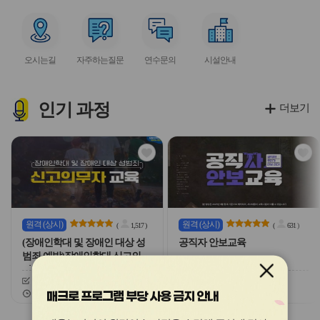
아
아
아
아
아
이
이
이
이
이
서
서
서
서
콘
콘
콘
콘
콘
비
비
비
비
오시는길
자주하는질문
연수문의
시설안내
스
스
스
스
아
아
아
아
이
이
이
이
콘
콘
콘
콘
인기
과정
더보기
관
관
심
심
아
아
이
이
콘
콘
원격
(상시)
원격
(상시)
(
1,517
)
(
631
)
(장애인학대 및 장애인 대상 성
공직자 안보교육
범죄 예방)장애인학대 신고의무
자 교육
신청기간
26.03.03 ~ 26.12.20
신청기간
26.02.03 ~ 26.12.20
교육기간
26.03.03 ~ 26.12.20
교육기간
26.02.03 ~ 26.12.20
매크로 프로그램 부당 사용 금지 안내
슬
슬