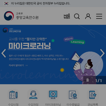
이 누리집은 대한민국 공식 전자정부 누리집입니다.
검
로
배움누리터
색
그
인
메
메
인
인
슬
슬
라
라
이
이
드
드
이
다
전
음
1
/
1
버
버
튼
튼
서
서
서
서
서
비
비
비
비
비
수강신청
수강과정
마이크로러닝
이수증발급
관심목록
스
스
스
스
스