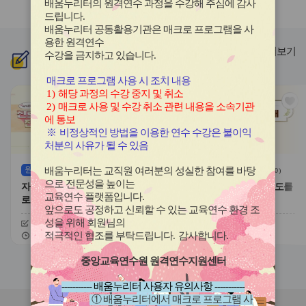
배움누리터의 원격연수 과정을 수강해 주심에 감사
라
라
드립니다
.
이
이
배움누리터 공동활용기관은 매크로 프로그램을 사
드
드
용한
원격연수
버
버
더보기
수강을 금지하고 있습니다.
신규
과정
튼
튼
이
다
매크로 프로그램 사용 시 조치 내용
전
음
1)
해당 과정의 수강 중지 및 취소
관
관
2)
매크로 사용 및 수강 취소 관련 내용을 소속기관
심
심
에 통보
아
아
※
비정상적인 방법을 이용한 연수 수강은 불이익
이
이
처분의 사유가 될 수 있음
콘
콘
원격
(상시)
원격
(상시)
배움누리터는 교직원 여러분의 성실한 참여를 바탕
(
0
)
(
0
)
으로 전문성을 높이는
자기주도적 진로개발 역량과 진
대한민국 새내기 유권자 지도를
교육연수 플랫폼입니다
.
로학습 유형
위한 학생 선거교육의 이해
앞으로도 공정하고 신뢰할 수 있는 교육연수 환경 조
성을 위해 회원님의
신청기간
26.08.03 ~ 26.12.20
신청기간
26.07.20 ~ 26.12.20
교육기간
26.08.03 ~ 26.12.20
교육기간
26.07.20 ~ 26.12.20
적극적인 협조를 부탁드립니다
.
감사합니다
.
중앙교육연수원 원격연수지원센터
슬
슬
라
라
----------- 배움누리터 사용자 유의사항 -----------
이
이
① 배움누리터에서 매크로 프로그램 사
드
드