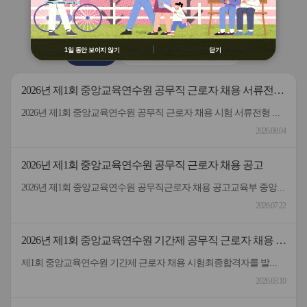
용 금지
버
버
연수원
소식
② 배움누리터 수강용 매크로 프로그램
튼
튼
제작 배포 금지
이
다
전
음
③ 유무료 매크로 프로그램 사용을 블로
1일 동안 보이지 않기
닫기
공지사항
2026 원격연수 모니터링단
그 등에 홍보 금지
※ 유의사항 미준수 시 불이익 처분의 사
유가 될 수 있음
2026년 제1회 중앙교육연수원 공무직 근로자 채용 서류전형
합격자 및 면접일정 안내
2026년 제1회 중앙교육연수원 공무직 근로자 채용 시험 서류전형 합격자 및 면접일정을 안내드립니다.* 채용분야 - 공무직(미화원)* 서류전형 합격자 : 5명* 합격자 명단 및 면접일정 안내 : 붙임 참고 * 서류 전형 합격자분들은 면접 일정을 참고하여 차질 없이 임해주길 부탁드리며, 응시해주신 모든 분들께 행복한 일들 가득하시길 바랍니다.- 중앙교육연수원 -
2026.08.04
2026년 제1회 중앙교육연수원 공무직 근로자 채용 공고
2026년 제1회 중앙교육연수원 공무직근로자 채용 공고교육부 중앙교육연수원에서 근무할 공무직 근로자를 다음과 같이 공개 모집하오니 성실하고 역량있는 분들의 많은 응시 바랍니다. 2026년 7월 22일 중앙교육연수원장1. 선발직종: 환경미화직(미화원) / 공무직 근로자2. 선발인원: 1명3. 채용기간: 계약일~정년(만65세)까지​4. 담당업무: 청사 실내외 청소 및 환경정리 등5. 근무형태: 기본근무(월~금), 1일 8시간(07:00~16:00, 휴게시간 1시간 제외) 근무6. 근무장소: 중앙교육연수원(대구 동구 혁신도시 내 위치)7. 보수: 월 236만원 수준(세전), 명절휴가비 등 별도 지급8. 원서 접수기간: 7.22.(수) ~ 7.30.(목)9. 접수방법: 방문접수, 우편접수 (공고문 참조)10. 문의전화: 중앙교육연수원 연수지원협력과 채용담당자 ☏053-980-6514
2026.07.22
2026년 제1회 중앙교육연수원 기간제 공무직 근로자 채용 시
험 최종합격자 발표 및 등록 안내
제1회 중앙교육연수원 기간제 근로자 채용 시험최종합격자를 발표하고 등록 안내드립니다.응시해주신 모든 분께 감사드립니다.
2026.03.10