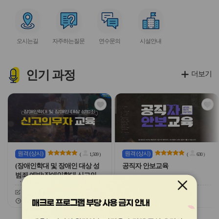
아
아
아
아
아
이
이
이
이
이
서
서
서
서
콘
콘
콘
콘
콘
비
비
비
비
오시는길
자주하는질문
연수문의
시설안내
스
스
스
스
아
아
아
아
이
이
이
이
콘
콘
콘
콘
인기
과정
더보기
관
관
심
심
아
아
이
이
콘
콘
원격
(상시)
원격
(상시)
(
1,509
)
(
630
)
(장애인학대 및 장애인 대상 성
공직자 안보교육
범죄 예방)장애인학대 신고의무
자 교육
신청기간
26.03.03 ~ 26.12.20
신청기간
26.02.03 ~ 26.12.20
교육기간
26.03.03 ~ 26.12.20
교육기간
26.02.03 ~ 26.12.20
매크로 프로그램 부당 사용 금지 안내
슬
슬