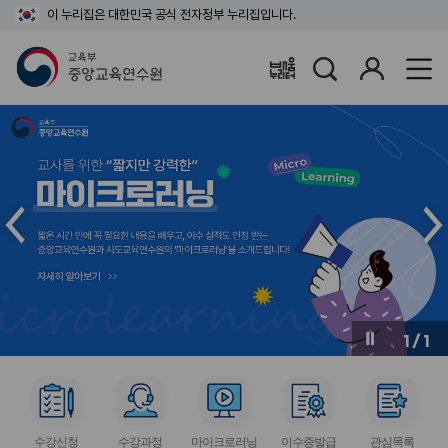
이 누리집은 대한민국 공식 전자정부 누리집입니다.
검
로
배움누리터
색
그
인
메
메
인
인
슬
슬
라
라
이
이
드
드
이
다
전
음
1
/
1
버
버
튼
튼
서
서
서
서
서
비
비
비
비
비
수강신청
수강과정
마이크로러닝
이수증발급
관심목록
스
스
스
스
스