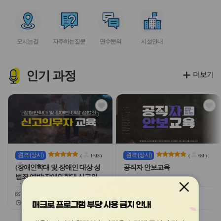
아
아
아
아
아
이
이
이
이
이
서
서
서
서
콘
콘
콘
콘
콘
비
비
비
비
오시는길
자주하는질문
연수문의
시설안내
스
스
스
스
아
아
아
아
이
이
이
이
콘
콘
콘
콘
인기
과정
더보기
관
관
심
심
아
아
이
이
콘
콘
원격
(상시)
원격
(상시)
(
1,513
)
(
631
)
(장애인학대 및 장애인 대상 성
공직자 안보교육
범죄 예방)장애인학대 신고의무
자 교육
신청기간
26.03.03 ~ 26.12.20
신청기간
26.02.03 ~ 26.12.20
교육기간
26.03.03 ~ 26.12.20
교육기간
26.02.03 ~ 26.12.20
매크로 프로그램 부당 사용 금지 안내
슬
슬