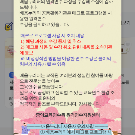
배움누리터의 원격연수 과정을 수강해 주심에 감사
라
라
드립니다
.
이
이
배움누리터 공동활용기관은 매크로 프로그램을 사
드
드
용한
원격연수
버
버
더보기
수강을 금지하고 있습니다.
신규
과정
튼
튼
이
다
매크로 프로그램 사용 시 조치 내용
전
음
1)
해당 과정의 수강 중지 및 취소
관
관
2)
매크로 사용 및 수강 취소 관련 내용을 소속기관
심
심
에 통보
아
아
※
비정상적인 방법을 이용한 연수 수강은 불이익
이
이
처분의 사유가 될 수 있음
콘
콘
원격
(상시)
원격
(상시)
배움누리터는 교직원 여러분의 성실한 참여를 바탕
(
0
)
(
0
)
으로 전문성을 높이는
자기주도적 진로개발 역량과 진
대한민국 새내기 유권자 지도를
교육연수 플랫폼입니다
.
로학습 유형
위한 학생 선거교육의 이해
앞으로도 공정하고 신뢰할 수 있는 교육연수 환경 조
성을 위해 회원님의
신청기간
26.08.03 ~ 26.12.20
신청기간
26.07.20 ~ 26.12.20
교육기간
26.08.03 ~ 26.12.20
교육기간
26.07.20 ~ 26.12.20
적극적인 협조를 부탁드립니다
.
감사합니다
.
중앙교육연수원 원격연수지원센터
슬
슬
라
라
----------- 배움누리터 사용자 유의사항 -----------
이
이
① 배움누리터에서 매크로 프로그램 사
드
드