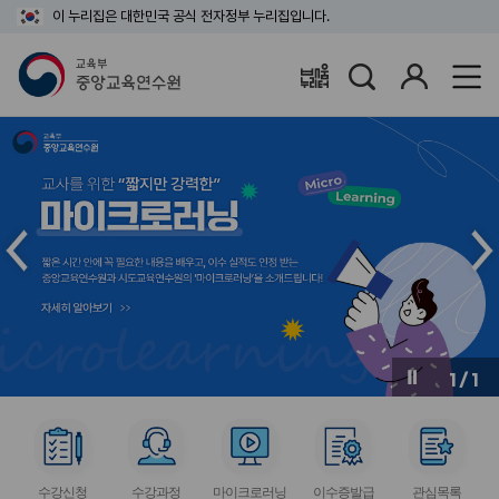
이 누리집은 대한민국 공식 전자정부 누리집입니다.
검
로
배움누리터
색
그
인
메
메
인
인
슬
슬
라
라
이
이
드
드
이
다
전
음
1
/
1
버
버
튼
튼
서
서
서
서
서
비
비
비
비
비
수강신청
수강과정
마이크로러닝
이수증발급
관심목록
스
스
스
스
스