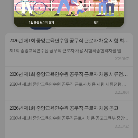
용 금지
버
버
연수원
소식
② 배움누리터 수강용 매크로 프로그램
튼
튼
제작 배포 금지
이
다
전
음
③ 유무료 매크로 프로그램 사용을 블로
1일 동안 보이지 않기
닫기
공지사항
2026 원격연수 모니터링단
그 등에 홍보 금지
※ 유의사항 미준수 시 불이익 처분의 사
유가 될 수 있음
2026년 제1회 중앙교육연수원 공무직 근로자 채용 시험 최종
합격자 발표 및 등록 안내
제1회 중앙교육연수원 공무직 근로자 채용 시험최종합격자를 발표하고 등록 안내드립니다.응시해주신 모든 분께 감사드립니다.
2026.08.07
2026년 제1회 중앙교육연수원 공무직 근로자 채용 서류전형
합격자 및 면접일정 안내
2026년 제1회 중앙교육연수원 공무직 근로자 채용 시험 서류전형 합격자 및 면접일정을 안내드립니다.* 채용분야 - 공무직(미화원)* 서류전형 합격자 : 5명* 합격자 명단 및 면접일정 안내 : 붙임 참고 * 서류 전형 합격자분들은 면접 일정을 참고하여 차질 없이 임해주길 부탁드리며, 응시해주신 모든 분들께 행복한 일들 가득하시길 바랍니다.- 중앙교육연수원 -
2026.08.04
2026년 제1회 중앙교육연수원 공무직 근로자 채용 공고
2026년 제1회 중앙교육연수원 공무직근로자 채용 공고교육부 중앙교육연수원에서 근무할 공무직 근로자를 다음과 같이 공개 모집하오니 성실하고 역량있는 분들의 많은 응시 바랍니다. 2026년 7월 22일 중앙교육연수원장1. 선발직종: 환경미화직(미화원) / 공무직 근로자2. 선발인원: 1명3. 채용기간: 계약일~정년(만65세)까지​4. 담당업무: 청사 실내외 청소 및 환경정리 등5. 근무형태: 기본근무(월~금), 1일 8시간(07:00~16:00, 휴게시간 1시간 제외) 근무6. 근무장소: 중앙교육연수원(대구 동구 혁신도시 내 위치)7. 보수: 월 236만원 수준(세전), 명절휴가비 등 별도 지급8. 원서 접수기간: 7.22.(수) ~ 7.30.(목)9. 접수방법: 방문접수, 우편접수 (공고문 참조)10. 문의전화: 중앙교육연수원 연수지원협력과 채용담당자 ☏053-980-6514
2026.07.22