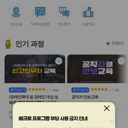
아
아
아
아
아
이
이
이
이
이
서
서
서
서
콘
콘
콘
콘
콘
비
비
비
비
오시는길
자주하는질문
연수문의
시설안내
스
스
스
스
아
아
아
아
이
이
이
이
콘
콘
콘
콘
인기
과정
더보기
관
관
심
심
아
아
이
이
콘
콘
원격
(상시)
원격
(상시)
(
1,519
)
(
632
)
(장애인학대 및 장애인 대상 성
공직자 안보교육
범죄 예방)장애인학대 신고의무
자 교육
신청기간
26.03.03 ~ 26.12.20
신청기간
26.02.03 ~ 26.12.20
교육기간
26.03.03 ~ 26.12.20
교육기간
26.02.03 ~ 26.12.20
매크로 프로그램 부당 사용 금지 안내
슬
슬