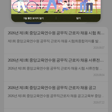
용 금지
버
버
연수원
소식
② 배움누리터 수강용 매크로 프로그램
튼
튼
제작 배포 금지
이
다
전
음
③ 유무료 매크로 프로그램 사용을 블로
1일 동안 보이지 않기
닫기
공지사항
2026 원격연수 모니터링단
그 등에 홍보 금지
※ 유의사항 미준수 시 불이익 처분의 사
유가 될 수 있음
2026년 제1회 중앙교육연수원 공무직 근로자 채용 시험 최종
합격자 발표 및 등록 안내
제1회 중앙교육연수원 공무직 근로자 채용 시험최종합격자를 발표하고 등록 안내드립니다.응시해주신 모든 분께 감사드립니다.
2026.08.07
2026년 제1회 중앙교육연수원 공무직 근로자 채용 서류전형
합격자 및 면접일정 안내
2026년 제1회 중앙교육연수원 공무직 근로자 채용 시험 서류전형 합격자 및 면접일정을 안내드립니다.* 채용분야 - 공무직(미화원)* 서류전형 합격자 : 5명* 합격자 명단 및 면접일정 안내 : 붙임 참고 * 서류 전형 합격자분들은 면접 일정을 참고하여 차질 없이 임해주길 부탁드리며, 응시해주신 모든 분들께 행복한 일들 가득하시길 바랍니다.- 중앙교육연수원 -
2026.08.04
2026년 제1회 중앙교육연수원 공무직 근로자 채용 공고
2026년 제1회 중앙교육연수원 공무직근로자 채용 공고교육부 중앙교육연수원에서 근무할 공무직 근로자를 다음과 같이 공개 모집하오니 성실하고 역량있는 분들의 많은 응시 바랍니다. 2026년 7월 22일 중앙교육연수원장1. 선발직종: 환경미화직(미화원) / 공무직 근로자2. 선발인원: 1명3. 채용기간: 계약일~정년(만65세)까지​4. 담당업무: 청사 실내외 청소 및 환경정리 등5. 근무형태: 기본근무(월~금), 1일 8시간(07:00~16:00, 휴게시간 1시간 제외) 근무6. 근무장소: 중앙교육연수원(대구 동구 혁신도시 내 위치)7. 보수: 월 236만원 수준(세전), 명절휴가비 등 별도 지급8. 원서 접수기간: 7.22.(수) ~ 7.30.(목)9. 접수방법: 방문접수, 우편접수 (공고문 참조)10. 문의전화: 중앙교육연수원 연수지원협력과 채용담당자 ☏053-980-6514
2026.07.22