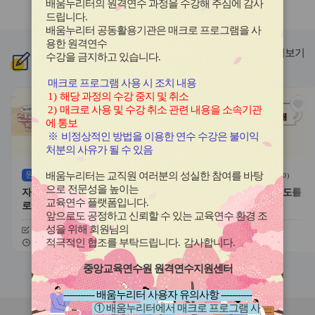
배움누리터의 원격연수 과정을 수강해 주심에 감사
라
라
드립니다
.
이
이
배움누리터 공동활용기관은 매크로 프로그램을 사
드
드
용한
원격연수
버
버
더보기
수강을 금지하고 있습니다.
신규
과정
튼
튼
이
다
매크로 프로그램 사용 시 조치 내용
전
음
1)
해당 과정의 수강 중지 및 취소
관
관
2)
매크로 사용 및 수강 취소 관련 내용을 소속기관
심
심
에 통보
아
아
※
비정상적인 방법을 이용한 연수 수강은 불이익
이
이
처분의 사유가 될 수 있음
콘
콘
원격
(상시)
원격
(상시)
배움누리터는 교직원 여러분의 성실한 참여를 바탕
(
0
)
(
0
)
으로 전문성을 높이는
자기주도적 진로개발 역량과 진
대한민국 새내기 유권자 지도를
교육연수 플랫폼입니다
.
로학습 유형
위한 학생 선거교육의 이해
앞으로도 공정하고 신뢰할 수 있는 교육연수 환경 조
성을 위해 회원님의
신청기간
26.08.03 ~ 26.12.20
신청기간
26.07.20 ~ 26.12.20
교육기간
26.08.03 ~ 26.12.20
교육기간
26.07.20 ~ 26.12.20
적극적인 협조를 부탁드립니다
.
감사합니다
.
중앙교육연수원 원격연수지원센터
슬
슬
라
라
----------- 배움누리터 사용자 유의사항 -----------
이
이
① 배움누리터에서 매크로 프로그램 사
드
드