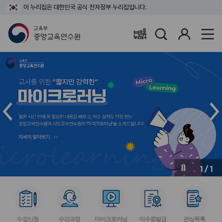
이 누리집은 대한민국 공식 전자정부 누리집입니다.
검
로
배움누리터
색
그
인
메
메
인
인
슬
슬
라
라
이
이
드
드
이
다
전
음
1
/
1
버
버
튼
튼
서
서
서
서
서
비
비
비
비
비
수강신청
수강과정
마이크로러닝
이수증발급
관심목록
스
스
스
스
스