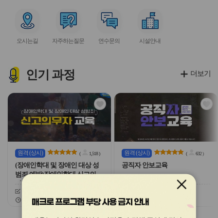
아
아
아
아
아
이
이
이
이
이
서
서
서
서
콘
콘
콘
콘
콘
비
비
비
비
오시는길
자주하는질문
연수문의
시설안내
스
스
스
스
아
아
아
아
이
이
이
이
콘
콘
콘
콘
인기
과정
더보기
관
관
심
심
아
아
이
이
콘
콘
원격
(상시)
원격
(상시)
(
1,518
)
(
632
)
(장애인학대 및 장애인 대상 성
공직자 안보교육
범죄 예방)장애인학대 신고의무
자 교육
신청기간
26.03.03 ~ 26.12.20
신청기간
26.02.03 ~ 26.12.20
교육기간
26.03.03 ~ 26.12.20
교육기간
26.02.03 ~ 26.12.20
매크로 프로그램 부당 사용 금지 안내
슬
슬