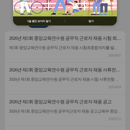
용 금지
버
버
연수원
소식
② 배움누리터 수강용 매크로 프로그램
튼
튼
제작 배포 금지
이
다
전
음
③ 유무료 매크로 프로그램 사용을 블로
1일 동안 보이지 않기
닫기
공지사항
2026 원격연수 모니터링단
그 등에 홍보 금지
※ 유의사항 미준수 시 불이익 처분의 사
유가 될 수 있음
2026년 제1회 중앙교육연수원 공무직 근로자 채용 시험 최종
합격자 발표 및 등록 안내
제1회 중앙교육연수원 공무직 근로자 채용 시험최종합격자를 발표하고 등록 안내드립니다.응시해주신 모든 분께 감사드립니다.
2026.08.07
2026년 제1회 중앙교육연수원 공무직 근로자 채용 서류전형
합격자 및 면접일정 안내
2026년 제1회 중앙교육연수원 공무직 근로자 채용 시험 서류전형 합격자 및 면접일정을 안내드립니다.* 채용분야 - 공무직(미화원)* 서류전형 합격자 : 5명* 합격자 명단 및 면접일정 안내 : 붙임 참고 * 서류 전형 합격자분들은 면접 일정을 참고하여 차질 없이 임해주길 부탁드리며, 응시해주신 모든 분들께 행복한 일들 가득하시길 바랍니다.- 중앙교육연수원 -
2026.08.04
2026년 제1회 중앙교육연수원 공무직 근로자 채용 공고
2026년 제1회 중앙교육연수원 공무직근로자 채용 공고교육부 중앙교육연수원에서 근무할 공무직 근로자를 다음과 같이 공개 모집하오니 성실하고 역량있는 분들의 많은 응시 바랍니다. 2026년 7월 22일 중앙교육연수원장1. 선발직종: 환경미화직(미화원) / 공무직 근로자2. 선발인원: 1명3. 채용기간: 계약일~정년(만65세)까지​4. 담당업무: 청사 실내외 청소 및 환경정리 등5. 근무형태: 기본근무(월~금), 1일 8시간(07:00~16:00, 휴게시간 1시간 제외) 근무6. 근무장소: 중앙교육연수원(대구 동구 혁신도시 내 위치)7. 보수: 월 236만원 수준(세전), 명절휴가비 등 별도 지급8. 원서 접수기간: 7.22.(수) ~ 7.30.(목)9. 접수방법: 방문접수, 우편접수 (공고문 참조)10. 문의전화: 중앙교육연수원 연수지원협력과 채용담당자 ☏053-980-6514
2026.07.22