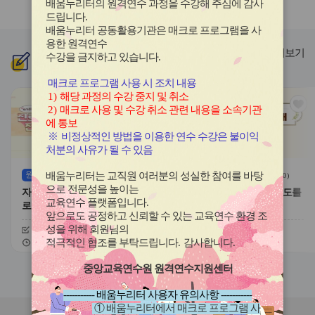
배움누리터의 원격연수 과정을 수강해 주심에 감사
라
라
드립니다
.
이
이
배움누리터 공동활용기관은 매크로 프로그램을 사
드
드
용한
원격연수
버
버
더보기
수강을 금지하고 있습니다.
신규
과정
튼
튼
이
다
매크로 프로그램 사용 시 조치 내용
전
음
1)
해당 과정의 수강 중지 및 취소
관
관
2)
매크로 사용 및 수강 취소 관련 내용을 소속기관
심
심
에 통보
아
아
※
비정상적인 방법을 이용한 연수 수강은 불이익
이
이
처분의 사유가 될 수 있음
콘
콘
원격
(상시)
원격
(상시)
배움누리터는 교직원 여러분의 성실한 참여를 바탕
(
0
)
(
0
)
으로 전문성을 높이는
자기주도적 진로개발 역량과 진
대한민국 새내기 유권자 지도를
교육연수 플랫폼입니다
.
로학습 유형
위한 학생 선거교육의 이해
앞으로도 공정하고 신뢰할 수 있는 교육연수 환경 조
성을 위해 회원님의
신청기간
26.08.03 ~ 26.12.20
신청기간
26.07.20 ~ 26.12.20
교육기간
26.08.03 ~ 26.12.20
교육기간
26.07.20 ~ 26.12.20
적극적인 협조를 부탁드립니다
.
감사합니다
.
중앙교육연수원 원격연수지원센터
슬
슬
라
라
----------- 배움누리터 사용자 유의사항 -----------
이
이
① 배움누리터에서 매크로 프로그램 사
드
드