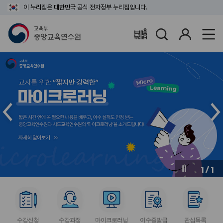
이 누리집은 대한민국 공식 전자정부 누리집입니다.
검
로
배움누리터
색
그
인
메
메
인
인
슬
슬
라
라
이
이
드
드
이
다
전
음
1
/
1
버
버
튼
튼
서
서
서
서
서
비
비
비
비
비
수강신청
수강과정
마이크로러닝
이수증발급
관심목록
스
스
스
스
스