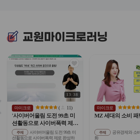
교원마이크로러닝
관
심
아
이
콘
13:38
슬
라
(
11
)
마이크로
마이크로
이
'사이버어울림 도전 99초 미
MZ 세대의 소비 패
드
션활동으로 사이버폭력 제로
버
완성하기' 활동의 개요
사이버어울림 도전 99초 미
공유경제와 소비
튼
주제
주제
션활동으로 사이버폭력 제로 완성하
화
이