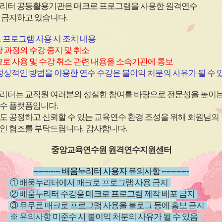
심
심
리터 공동활용기관은 매크로 프로그램을 사용한
원격연수
아
아
 금지하고 있습니다.
이
이
콘
콘
 프로그램 사용 시 조치 내용
 과정의 수강 중지 및 취소
로 사용 및 수강 취소 관련 내용을 소속기관에 통보
원격
과정
(상시)
원격
과정
상적인 방법을 이용한 연수 수강은 불이익 처분의 사유가 될 수 
(직장 내 장애인식개선)2026
(학교안전
리터는 교직원 여러분의 성실한 참여를 바탕으로 전문성을 높이
년 직장 내 장애인 인식개선
남용 예
수 플랫폼입니다
.
교육
~ 26.12.20
신청기간
26.04.01 ~ 26.12.20
신청기
도 공정하고 신뢰할 수 있는 교육연수 환경 조성을 위해 회원님의
~ 26.12.20
교육기간
26.04.01 ~ 26.12.20
교육기
인 협조를 부탁드립니다
.
감사합니다
.
중앙교육연수원 원격연수지원센터
----------- 배움누리터 사용자 유의사항 -----------
① 배움누리터에서 매크로 프로그램 사용 금지
② 배움누리터 수강용 매크로 프로그램 제작 배포 금지
③ 유무료 매크로 프로그램 사용을 블로그 등에 홍보 금지
※ 유의사항 미준수 시 불이익 처분의 사유가 될 수 있음