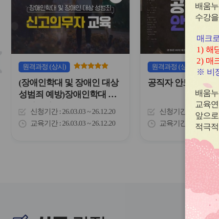
심
배움누
내
아
수강을
하
이
는
콘
표
매크로
입
1)
해당
슬
니
2)
매크
다.
라
원격
과정
(상시)
원격
과정
(상시)
※
비정
이
(장애인학대 및 장애인 대상
공직자 안보교육
드
버
배움누
성범죄 예방)장애인학대 신
튼
교육연
고의무자 교육
신청기간
26.03.03 ~ 26.12.20
신청기간
26.02.03 
이
앞으로
전
교육기간
26.03.03 ~ 26.12.20
교육기간
26.02.03 
적극적