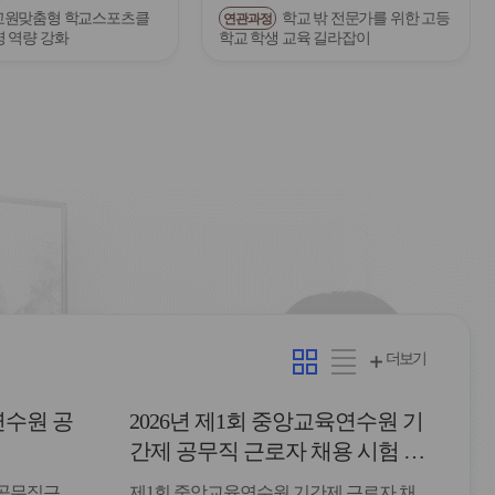
교원맞춤형 학교스포츠클
학교 밖 전문가를 위한 고등
연관과정
영 역량 강화
학교 학생 교육 길라잡이
카
리
더보기
드
스
형
트
연수원 공
2026년 제1회 중앙교육연수원 기
형
간제 공무직 근로자 채용 시험 최
종합격자 발표 및 등록 안내
 공무직근
제1회 중앙교육연수원 기간제 근로자 채