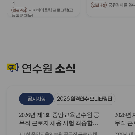
기
공유경제를 읽
연관과정
전
사이버어울림 프로그램(고
연관과정
등학교 체육)
소식
연수원
공지사항
2026 원격연수 모니터링단
2026년 제1회 중앙교육연수원 공
2026
무직 근로자 채용 시험 최종합격
무직 근
자 발표 및 등록 안내
자 및 
제1회 중앙교육연수원 공무직 근로자 채
2026년 