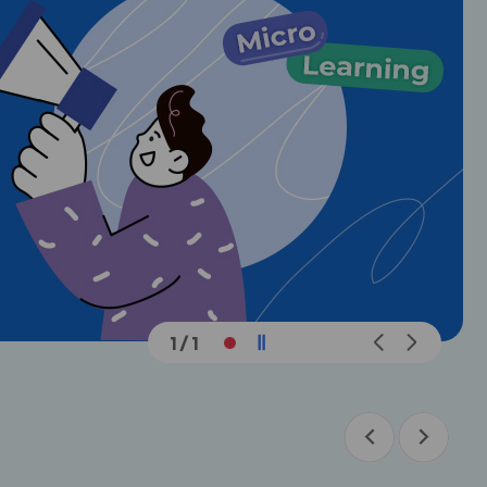
메
메
1
/
1
인
인
슬
슬
라
라
이
이
드
드
이
다
이
다
전
음
전
음