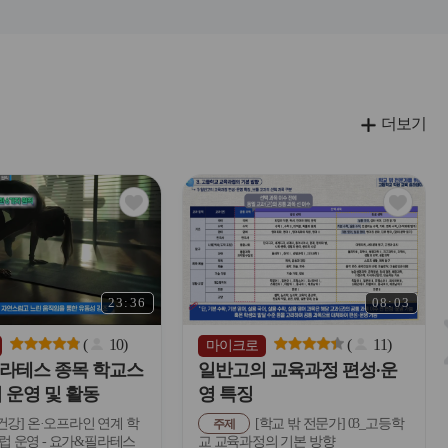
더보기
관
관
심
심
아
아
이
이
콘
콘
23:36
08:03
(
10
)
(
11
)
마이크로
라테스 종목 학교스
일반고의 교육과정 편성∙운
 운영 및 활동
영 특징
건강] 온·오프라인 연계 학
[학교 밖 전문가] 03_고등학
주제
 운영 - 요가&필라테스
교 교육과정의 기본 방향