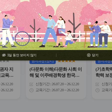
관
관
심
심
아
아
이
이
콘
콘
1일 동안 보이지 않기
닫기
원격
과정
(상시)
원격
과정
권자 지
(다문화 이해)다문화 사회 이
(기초학
거교육의
해 및 이주배경학생 한국어
학력 보
지도법
활동
~ 26.12.20
신청기간
26.07.20 ~ 26.12.20
신청기
~ 26.12.20
교육기간
26.07.20 ~ 26.12.20
교육기