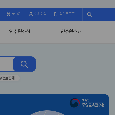
검
전
색
체
로그인
회원가입
앱다운로드
메
뉴
연수원소식
연수원소개
검
색
#정보공개