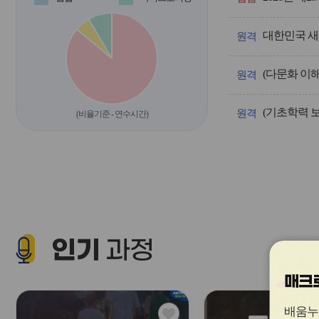
운
영/
대한민국 새
과
원격
정
명,
(다문화 이
차
원격
시,
계
(기초학력 
획
원격
(비율기준 - 연수시간)
인
원,
신
청
인
원,
신
청
기
인기
간,
과정
교
육
매크로
기
간
을
관
배움누
안