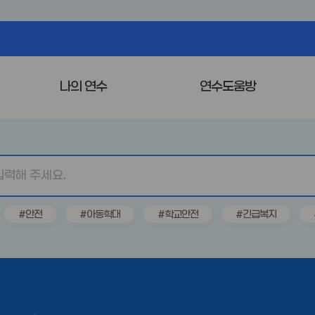
나의 연수
연수도움방
#안전
#아동학대
#학교안전
#긴급복지