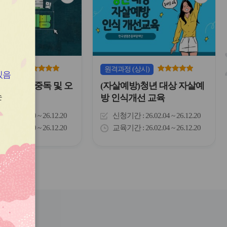
심
심
아
아
이
이
콘
콘
(상시)
원격
과정
(상시)
있음
)마약류 중독 및 오
(자살예방)청년 대상 자살예
는
방
방 인식개선 교육
간
26.03.10 ~ 26.12.20
신청기간
26.02.04 ~ 26.12.20
간
26.03.10 ~ 26.12.20
교육기간
26.02.04 ~ 26.12.20