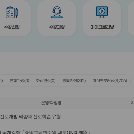
title
title
title
수강신청
수강과정
마이크로러닝
(1)
혼합과정
(0)
화상연수
(0)
원격과정
(312)
마이크로러닝
(8,706)
운영/과정명
진로개발 역량과 진로학습 유형
제2회 공개강좌「중앙교육연수원, 새로ON 미래路」