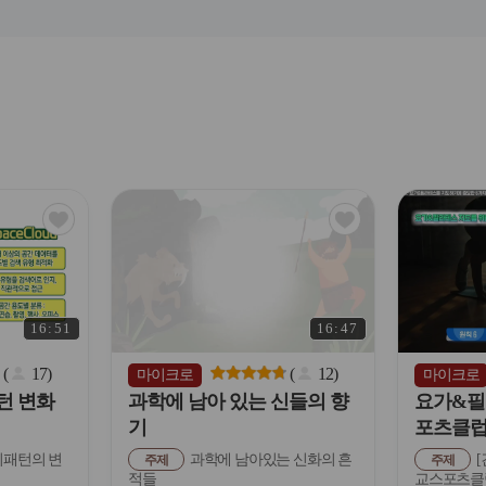
관
관
심
심
아
아
이
이
콘
콘
16:51
16:47
(
17
)
(
12
)
마이크로
마이크로
턴 변화
과학에 남아 있는 신들의 향
요가&필
기
포츠클럽
패턴의 변
과학에 남아있는 신화의 흔
[
주제
주제
적들
교스포츠클럽