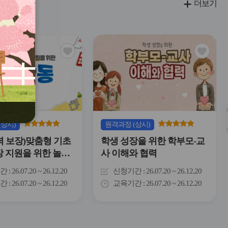
더보기
관
관
심
심
아
아
이
이
콘
콘
(상시)
원격
과정
(상시)
력 보장)맞춤형 기초
학생 성장을 위한 학부모-교
장 지원을 위한 놀이
사 이해와 협력
간
26.07.20 ~ 26.12.20
신청기간
26.07.20 ~ 26.12.20
간
26.07.20 ~ 26.12.20
교육기간
26.07.20 ~ 26.12.20