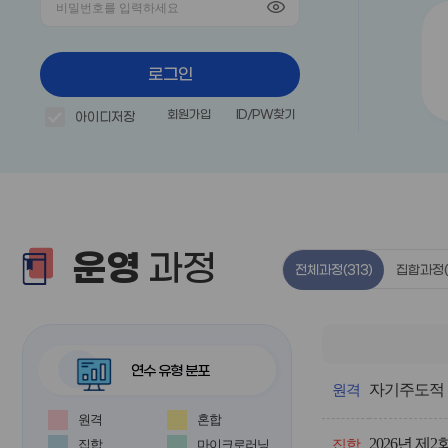
로그인
회원가입
ID/PW찾기
아이디저장
운영
과정
전체과정
(313)
집합과정
연수 유형 분포
전
자기주도적 
체
원격
과
원격
혼합
정
2026년 
의
집합
마이크로러닝
집합