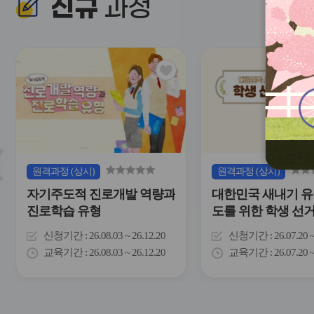
신규
과정
관
심
아
이
콘
슬
원격
과정
(상시)
원격
과정
(상시)
라
자기주도적 진로개발 역량과
대한민국 새내기 유
이
드
진로학습 유형
도를 위한 학생 선
버
이해
튼
신청기간
26.08.03 ~ 26.12.20
신청기간
26.07.20 
이
교육기간
26.08.03 ~ 26.12.20
교육기간
26.07.20 
전