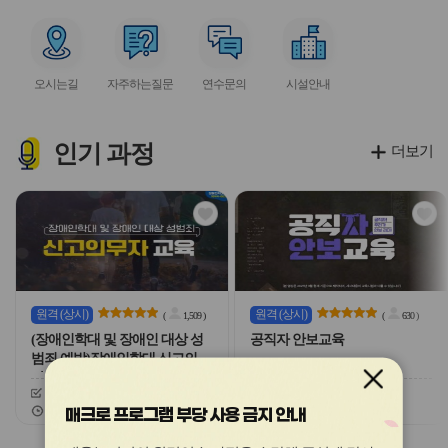
아
아
아
아
아
이
이
이
이
이
서
서
서
서
콘
콘
콘
콘
콘
비
비
비
비
오시는길
자주하는질문
연수문의
시설안내
스
스
스
스
아
아
아
아
이
이
이
이
콘
콘
콘
콘
인기
과정
더보기
관
관
심
심
아
아
이
이
콘
콘
원격
(상시)
원격
(상시)
(
1,509
)
(
630
)
(장애인학대 및 장애인 대상 성
공직자 안보교육
범죄 예방)장애인학대 신고의무
자 교육
신청기간
26.03.03 ~ 26.12.20
신청기간
26.02.03 ~ 26.12.20
교육기간
26.03.03 ~ 26.12.20
교육기간
26.02.03 ~ 26.12.20
매크로 프로그램 부당 사용 금지 안내
슬
슬