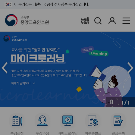
이 누리집은 대한민국 공식 전자정부 누리집입니다.
검
로
배움누리터
색
그
인
메
메
인
인
슬
슬
라
라
이
이
드
드
이
다
전
음
1
/
1
버
버
튼
튼
서
서
서
서
서
비
비
비
비
비
수강신청
수강과정
마이크로러닝
이수증발급
관심목록
스
스
스
스
스