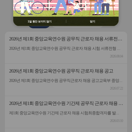
용 금지
버
버
연수원
소식
② 배움누리터 수강용 매크로 프로그램
튼
튼
제작 배포 금지
이
다
전
음
③ 유무료 매크로 프로그램 사용을 블로
1일 동안 보이지 않기
닫기
공지사항
2026 원격연수 모니터링단
그 등에 홍보 금지
※ 유의사항 미준수 시 불이익 처분의 사
유가 될 수 있음
2026년 제1회 중앙교육연수원 공무직 근로자 채용 서류전형
합격자 및 면접일정 안내
2026년 제1회 중앙교육연수원 공무직 근로자 채용 시험 서류전형 합격자 및 면접일정을 안내드립니다.* 채용분야 - 공무직(미화원)* 서류전형 합격자 : 5명* 합격자 명단 및 면접일정 안내 : 붙임 참고 * 서류 전형 합격자분들은 면접 일정을 참고하여 차질 없이 임해주길 부탁드리며, 응시해주신 모든 분들께 행복한 일들 가득하시길 바랍니다.- 중앙교육연수원 -
2026.08.04
2026년 제1회 중앙교육연수원 공무직 근로자 채용 공고
2026년 제1회 중앙교육연수원 공무직근로자 채용 공고교육부 중앙교육연수원에서 근무할 공무직 근로자를 다음과 같이 공개 모집하오니 성실하고 역량있는 분들의 많은 응시 바랍니다. 2026년 7월 22일 중앙교육연수원장1. 선발직종: 환경미화직(미화원) / 공무직 근로자2. 선발인원: 1명3. 채용기간: 계약일~정년(만65세)까지​4. 담당업무: 청사 실내외 청소 및 환경정리 등5. 근무형태: 기본근무(월~금), 1일 8시간(07:00~16:00, 휴게시간 1시간 제외) 근무6. 근무장소: 중앙교육연수원(대구 동구 혁신도시 내 위치)7. 보수: 월 236만원 수준(세전), 명절휴가비 등 별도 지급8. 원서 접수기간: 7.22.(수) ~ 7.30.(목)9. 접수방법: 방문접수, 우편접수 (공고문 참조)10. 문의전화: 중앙교육연수원 연수지원협력과 채용담당자 ☏053-980-6514
2026.07.22
2026년 제1회 중앙교육연수원 기간제 공무직 근로자 채용 시
험 최종합격자 발표 및 등록 안내
제1회 중앙교육연수원 기간제 근로자 채용 시험최종합격자를 발표하고 등록 안내드립니다.응시해주신 모든 분께 감사드립니다.
2026.03.10