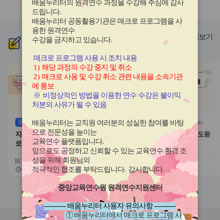
배움누리터의 원격연수 과정을 수강해 주심에 감사
라
라
드립니다
.
이
이
배움누리터 공동활용기관은 매크로 프로그램을 사
드
드
용한
원격연수
버
버
더보기
수강을 금지하고 있습니다.
신규
과정
튼
튼
이
다
매크로 프로그램 사용 시 조치 내용
전
음
1)
해당 과정의 수강 중지 및 취소
관
관
2)
매크로 사용 및 수강 취소 관련 내용을 소속기관
심
심
에 통보
아
아
※
비정상적인 방법을 이용한 연수 수강은 불이익
이
이
처분의 사유가 될 수 있음
콘
콘
원격
(상시)
원격
(상시)
배움누리터는 교직원 여러분의 성실한 참여를 바탕
(
0
)
(
0
)
으로 전문성을 높이는
자기주도적 진로개발 역량과 진
대한민국 새내기 유권자 지도를
교육연수 플랫폼입니다
.
로학습 유형
위한 학생 선거교육의 이해
앞으로도 공정하고 신뢰할 수 있는 교육연수 환경 조
성을 위해 회원님의
신청기간
26.08.03 ~ 26.12.20
신청기간
26.07.20 ~ 26.12.20
교육기간
26.08.03 ~ 26.12.20
교육기간
26.07.20 ~ 26.12.20
적극적인 협조를 부탁드립니다
.
감사합니다
.
중앙교육연수원 원격연수지원센터
슬
슬
라
라
----------- 배움누리터 사용자 유의사항 -----------
이
이
① 배움누리터에서 매크로 프로그램 사
드
드