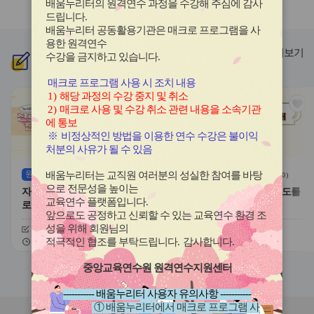
배움누리터의 원격연수 과정을 수강해 주심에 감사
라
라
드립니다
.
이
이
배움누리터 공동활용기관은 매크로 프로그램을 사
드
드
용한
원격연수
버
버
더보기
수강을 금지하고 있습니다.
신규
과정
튼
튼
이
다
매크로 프로그램 사용 시 조치 내용
전
음
1)
해당 과정의 수강 중지 및 취소
관
관
2)
매크로 사용 및 수강 취소 관련 내용을 소속기관
심
심
에 통보
아
아
※
비정상적인 방법을 이용한 연수 수강은 불이익
이
이
처분의 사유가 될 수 있음
콘
콘
원격
(상시)
원격
(상시)
배움누리터는 교직원 여러분의 성실한 참여를 바탕
(
0
)
(
0
)
으로 전문성을 높이는
자기주도적 진로개발 역량과 진
대한민국 새내기 유권자 지도를
교육연수 플랫폼입니다
.
로학습 유형
위한 학생 선거교육의 이해
앞으로도 공정하고 신뢰할 수 있는 교육연수 환경 조
성을 위해 회원님의
신청기간
26.08.03 ~ 26.12.20
신청기간
26.07.20 ~ 26.12.20
교육기간
26.08.03 ~ 26.12.20
교육기간
26.07.20 ~ 26.12.20
적극적인 협조를 부탁드립니다
.
감사합니다
.
중앙교육연수원 원격연수지원센터
슬
슬
라
라
----------- 배움누리터 사용자 유의사항 -----------
이
이
① 배움누리터에서 매크로 프로그램 사
드
드