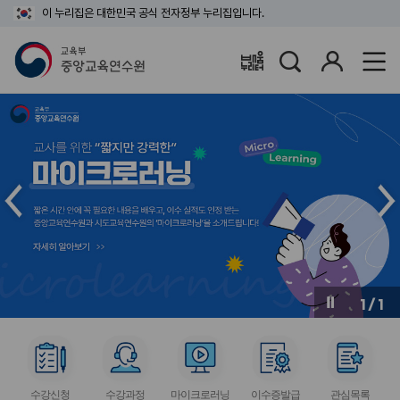
이 누리집은 대한민국 공식 전자정부 누리집입니다.
검
로
배움누리터
색
그
인
메
메
인
인
슬
슬
라
라
이
이
드
드
이
다
전
음
1
/
1
버
버
튼
튼
서
서
서
서
서
비
비
비
비
비
수강신청
수강과정
마이크로러닝
이수증발급
관심목록
스
스
스
스
스