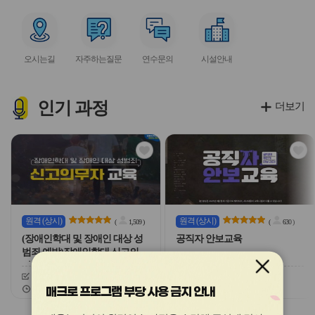
아
아
아
아
아
이
이
이
이
이
서
서
서
서
콘
콘
콘
콘
콘
비
비
비
비
오시는길
자주하는질문
연수문의
시설안내
스
스
스
스
아
아
아
아
이
이
이
이
콘
콘
콘
콘
인기
과정
더보기
관
관
심
심
아
아
이
이
콘
콘
원격
(상시)
원격
(상시)
(
1,509
)
(
630
)
(장애인학대 및 장애인 대상 성
공직자 안보교육
범죄 예방)장애인학대 신고의무
자 교육
신청기간
26.03.03 ~ 26.12.20
신청기간
26.02.03 ~ 26.12.20
교육기간
26.03.03 ~ 26.12.20
교육기간
26.02.03 ~ 26.12.20
매크로 프로그램 부당 사용 금지 안내
슬
슬