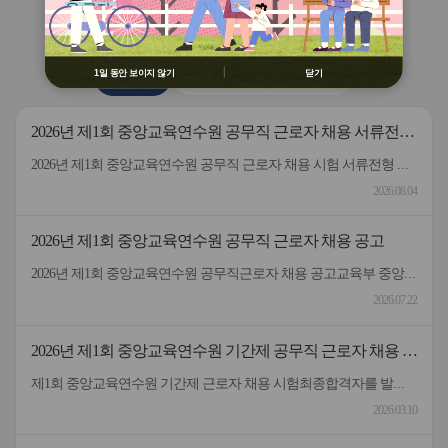
용 금지
버
버
연수원
소식
② 배움누리터 수강용 매크로 프로그램
튼
튼
제작 배포 금지
이
다
전
음
③ 유무료 매크로 프로그램 사용을 블로
1일 동안 보이지 않기
닫기
공지사항
2026 원격연수 모니터링단
그 등에 홍보 금지
※ 유의사항 미준수 시 불이익 처분의 사
유가 될 수 있음
2026년 제1회 중앙교육연수원 공무직 근로자 채용 서류전형
합격자 및 면접일정 안내
2026년 제1회 중앙교육연수원 공무직 근로자 채용 시험 서류전형 합격자 및 면접일정을 안내드립니다.* 채용분야 - 공무직(미화원)* 서류전형 합격자 : 5명* 합격자 명단 및 면접일정 안내 : 붙임 참고 * 서류 전형 합격자분들은 면접 일정을 참고하여 차질 없이 임해주길 부탁드리며, 응시해주신 모든 분들께 행복한 일들 가득하시길 바랍니다.- 중앙교육연수원 -
2026.08.04
2026년 제1회 중앙교육연수원 공무직 근로자 채용 공고
2026년 제1회 중앙교육연수원 공무직근로자 채용 공고교육부 중앙교육연수원에서 근무할 공무직 근로자를 다음과 같이 공개 모집하오니 성실하고 역량있는 분들의 많은 응시 바랍니다. 2026년 7월 22일 중앙교육연수원장1. 선발직종: 환경미화직(미화원) / 공무직 근로자2. 선발인원: 1명3. 채용기간: 계약일~정년(만65세)까지​4. 담당업무: 청사 실내외 청소 및 환경정리 등5. 근무형태: 기본근무(월~금), 1일 8시간(07:00~16:00, 휴게시간 1시간 제외) 근무6. 근무장소: 중앙교육연수원(대구 동구 혁신도시 내 위치)7. 보수: 월 236만원 수준(세전), 명절휴가비 등 별도 지급8. 원서 접수기간: 7.22.(수) ~ 7.30.(목)9. 접수방법: 방문접수, 우편접수 (공고문 참조)10. 문의전화: 중앙교육연수원 연수지원협력과 채용담당자 ☏053-980-6514
2026.07.22
2026년 제1회 중앙교육연수원 기간제 공무직 근로자 채용 시
험 최종합격자 발표 및 등록 안내
제1회 중앙교육연수원 기간제 근로자 채용 시험최종합격자를 발표하고 등록 안내드립니다.응시해주신 모든 분께 감사드립니다.
2026.03.10