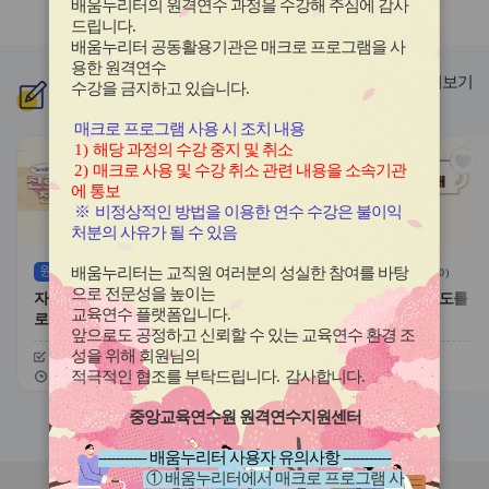
배움누리터의 원격연수 과정을 수강해 주심에 감사
라
라
드립니다
.
이
이
배움누리터 공동활용기관은 매크로 프로그램을 사
드
드
용한
원격연수
버
버
더보기
수강을 금지하고 있습니다.
신규
과정
튼
튼
이
다
매크로 프로그램 사용 시 조치 내용
전
음
1)
해당 과정의 수강 중지 및 취소
관
관
2)
매크로 사용 및 수강 취소 관련 내용을 소속기관
심
심
에 통보
아
아
※
비정상적인 방법을 이용한 연수 수강은 불이익
이
이
처분의 사유가 될 수 있음
콘
콘
원격
(상시)
원격
(상시)
배움누리터는 교직원 여러분의 성실한 참여를 바탕
(
0
)
(
0
)
으로 전문성을 높이는
자기주도적 진로개발 역량과 진
대한민국 새내기 유권자 지도를
교육연수 플랫폼입니다
.
로학습 유형
위한 학생 선거교육의 이해
앞으로도 공정하고 신뢰할 수 있는 교육연수 환경 조
성을 위해 회원님의
신청기간
26.08.03 ~ 26.12.20
신청기간
26.07.20 ~ 26.12.20
교육기간
26.08.03 ~ 26.12.20
교육기간
26.07.20 ~ 26.12.20
적극적인 협조를 부탁드립니다
.
감사합니다
.
중앙교육연수원 원격연수지원센터
슬
슬
라
라
----------- 배움누리터 사용자 유의사항 -----------
이
이
① 배움누리터에서 매크로 프로그램 사
드
드