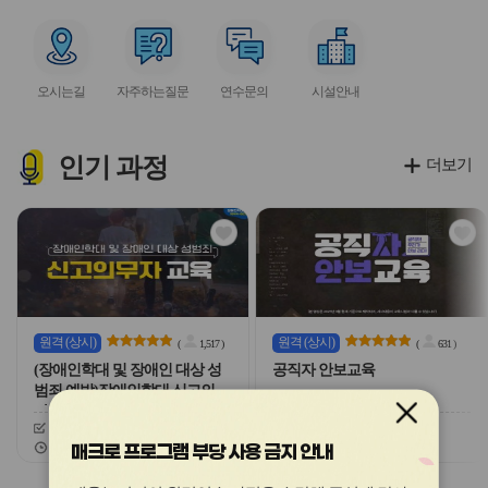
아
아
아
아
아
이
이
이
이
이
서
서
서
서
콘
콘
콘
콘
콘
비
비
비
비
오시는길
자주하는질문
연수문의
시설안내
스
스
스
스
아
아
아
아
이
이
이
이
콘
콘
콘
콘
인기
과정
더보기
관
관
심
심
아
아
이
이
콘
콘
원격
(상시)
원격
(상시)
(
1,517
)
(
631
)
(장애인학대 및 장애인 대상 성
공직자 안보교육
범죄 예방)장애인학대 신고의무
자 교육
신청기간
26.03.03 ~ 26.12.20
신청기간
26.02.03 ~ 26.12.20
교육기간
26.03.03 ~ 26.12.20
교육기간
26.02.03 ~ 26.12.20
매크로 프로그램 부당 사용 금지 안내
슬
슬