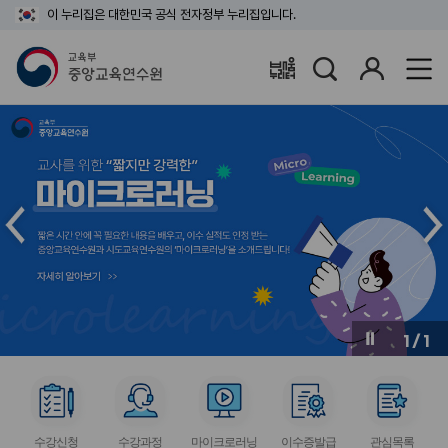
이 누리집은 대한민국 공식 전자정부 누리집입니다.
검
로
배움누리터
색
그
인
메
메
인
인
슬
슬
라
라
이
이
드
드
이
다
전
음
1
/
1
버
버
튼
튼
서
서
서
서
서
비
비
비
비
비
수강신청
수강과정
마이크로러닝
이수증발급
관심목록
스
스
스
스
스