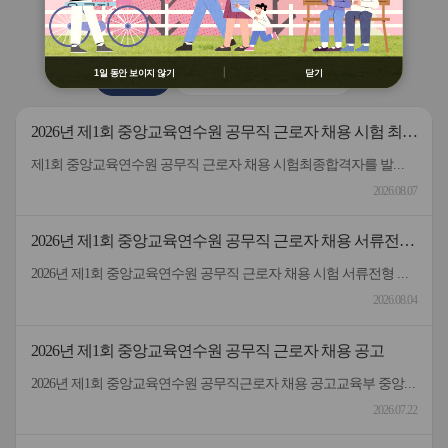
용 금지
버
버
연수원
소식
② 배움누리터 수강용 매크로 프로그램
튼
튼
제작 배포 금지
이
다
전
음
③ 유무료 매크로 프로그램 사용을 블로
1일 동안 보이지 않기
닫기
공지사항
2026 원격연수 모니터링단
그 등에 홍보 금지
※ 유의사항 미준수 시 불이익 처분의 사
유가 될 수 있음
2026년 제1회 중앙교육연수원 공무직 근로자 채용 시험 최종
합격자 발표 및 등록 안내
제1회 중앙교육연수원 공무직 근로자 채용 시험최종합격자를 발표하고 등록 안내드립니다.응시해주신 모든 분께 감사드립니다.
2026.08.07
2026년 제1회 중앙교육연수원 공무직 근로자 채용 서류전형
합격자 및 면접일정 안내
2026년 제1회 중앙교육연수원 공무직 근로자 채용 시험 서류전형 합격자 및 면접일정을 안내드립니다.* 채용분야 - 공무직(미화원)* 서류전형 합격자 : 5명* 합격자 명단 및 면접일정 안내 : 붙임 참고 * 서류 전형 합격자분들은 면접 일정을 참고하여 차질 없이 임해주길 부탁드리며, 응시해주신 모든 분들께 행복한 일들 가득하시길 바랍니다.- 중앙교육연수원 -
2026.08.04
2026년 제1회 중앙교육연수원 공무직 근로자 채용 공고
2026년 제1회 중앙교육연수원 공무직근로자 채용 공고교육부 중앙교육연수원에서 근무할 공무직 근로자를 다음과 같이 공개 모집하오니 성실하고 역량있는 분들의 많은 응시 바랍니다. 2026년 7월 22일 중앙교육연수원장1. 선발직종: 환경미화직(미화원) / 공무직 근로자2. 선발인원: 1명3. 채용기간: 계약일~정년(만65세)까지​4. 담당업무: 청사 실내외 청소 및 환경정리 등5. 근무형태: 기본근무(월~금), 1일 8시간(07:00~16:00, 휴게시간 1시간 제외) 근무6. 근무장소: 중앙교육연수원(대구 동구 혁신도시 내 위치)7. 보수: 월 236만원 수준(세전), 명절휴가비 등 별도 지급8. 원서 접수기간: 7.22.(수) ~ 7.30.(목)9. 접수방법: 방문접수, 우편접수 (공고문 참조)10. 문의전화: 중앙교육연수원 연수지원협력과 채용담당자 ☏053-980-6514
2026.07.22