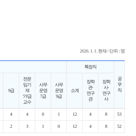
2026. 1. 1. 현재 / 단위 : 명
특정직
공
전문
장학
장학
무
임기
사무
사무
관·
사·
직
9급
제
운영
운영
소계
연구
연구
'가'급
7급
9급
관
사
교수
4
4
0
1
12
4
8
53
2
3
1
0
12
4
8
52