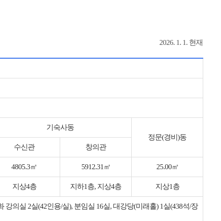
2026. 1. 1. 현재
기숙사동
정문(경비)동
수신관
창의관
4805.3㎡
5912.31㎡
25.00㎡
지상4층
지하1층, 지상4층
지상1층
강의실 2실(42인용/실), 분임실 16실, 대강당(미래홀) 1실(438석/장