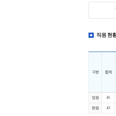
직원 현황
구분
합계
45
정원
43
현원