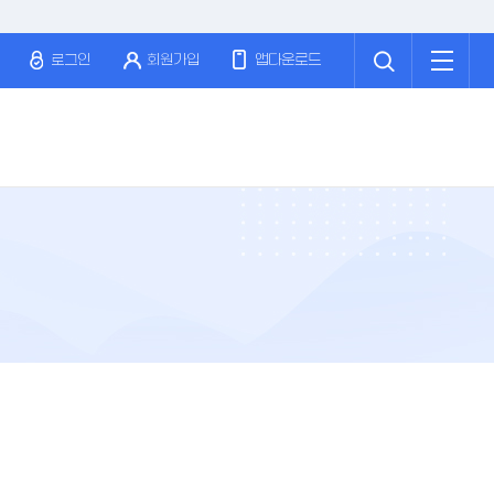
검
전
색
체
로그인
회원가입
앱다운로드
메
뉴