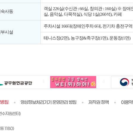
객실 226실(수신관 : 66실, 창의관 : 160실) ※
기숙사동
실, 음악실, 다목적실), 식당 1실(260석), 카페
주차시설 166대(장애인주차 6대, 전기차 충전구역 
외부시설
테니스장(2면), 농구장&족구장(1면), 운동장(1면)
리방침
영상정보처리기기 운영관리 방침
저작권 정책
이용약
연수지원센터)
 1180)