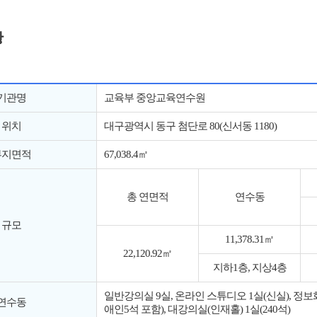
황
기관명
교육부 중앙교육연수원
위치
대구광역시 동구 첨단로 80(신서동 1180)
부지면적
67,038.4㎡
총 연면적
연수동
규모
11,378.31㎡
22,120.92㎡
지하1층, 지상4층
일반강의실 9실, 온라인 스튜디오 1실(신실), 정보화 
연수동
애인5석 포함), 대강의실(인재홀) 1실(240석)