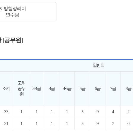
지방행정리더
연수팀
 [공무원]
일반직
고위
소계
공무
3·4급
4급
4·5급
5급
6급
7급
8급
원
33
1
1
1
1
5
9
4
2
31
1
1
1
1
5
9
7
0