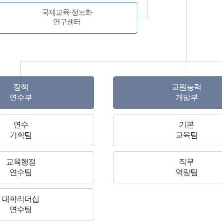
국제교육·정보화
연구센터
정책
교원능력
연수부
개발부
연수
기본
기획팀
교육팀
교육행정
직무
연수팀
역량팀
대학리더십
연수팀