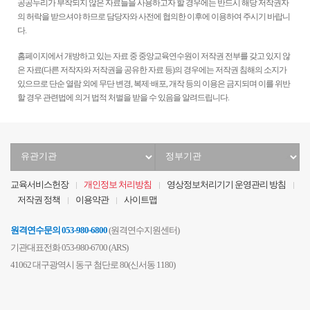
공공누리가 부착되지 않은 자료들을 사용하고자 할 경우에는 반드시 해당 저작권자
의 허락을 받으셔야 하므로 담당자와 사전에 협의한 이후에 이용하여 주시기 바랍니
다.
홈페이지에서 개방하고 있는 자료 중 중앙교육연수원이 저작권 전부를 갖고 있지 않
은 자료(다른 저작자와 저작권을 공유한 자료 등)의 경우에는 저작권 침해의 소지가
있으므로 단순 열람 외에 무단 변경, 복제·배포, 개작 등의 이용은 금지되며 이를 위반
할 경우 관련법에 의거 법적 처벌을 받을 수 있음을 알려드립니다.
유
정
관
부
기
기
교육서비스헌장
개인정보 처리방침
영상정보처리기기 운영관리 방침
관
관
저작권 정책
이용약관
사이트맵
선
선
택
택
원격연수문의
053-980-6800
(원격연수지원센터)
기관대표전화 053-980-6700 (ARS)
41062 대구광역시 동구 첨단로 80(신서동 1180)