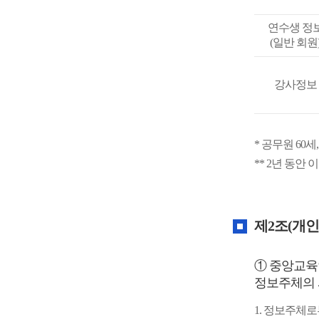
연수생 정
(일반 회원
강사정보
개
인
* 공무원 60세
정
** 2년 동안
보
처
리
방
제2조(개인
침
① 중앙교육
정보주체의 
1. 정보주체