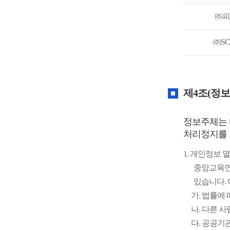
㈜피
㈜S
개
인
정
제4조(정보
보
처
리
정보주체는 
방
처리정지를 
침
1. 개인정보 
중앙교육연
있습니다. 
가. 법률에
나. 다른 
다. 공공기