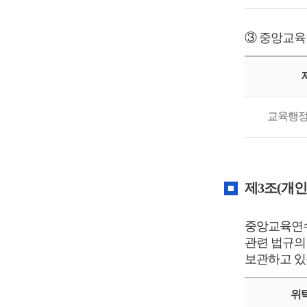
개
인
③ 중앙교육
정
보
처
리
방
침
교육행정
개
인
정
제3조(개인
보
처
리
중앙교육연수
방
관련 법규의
침
보관하고 있
위