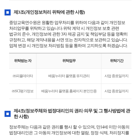
개
인
제3조(개인정보처리 위탁에 관한 사항)
정
보
중앙교육연수원은 원활한 업무처리를 위하여 다음과 같이 개인정보
처
처리업무를 위탁하고 있습니다.위탁 계약 시 개인정보 보호 관련
리
법규의 준수, 개인정보에 관한 3자 제공 금지 및 책임부담 등을 명확히
방
규정하고, 해당 계약내용을 서면 또는 전자적으로 보관하고 있습니다.
침
업체 변경 시 개인정보 처리방침 등을 통하여 고지하도록 하겠습니다.
위탁받는 자
위탁업무
위탁기간
㈜피플데이타
배움누리터 플랫폼 유지관리
사업 종료일까지
㈜SCI평가정보
배움누리터 플랫폼 홈페이지 본인인증
사업 종료일까지
개
인
제4조(정보주체와 법정대리인의 권리·의무 및 그 행사방법에 관
정
한 사항)
보
처
정보주체는 다음과 같은 권리를 행사 할 수 있으며, 만14세 미만 아동의
리
법정대리인은 그 아동의 개인정보에 대한 열람, 정정·삭제, 처리정지를