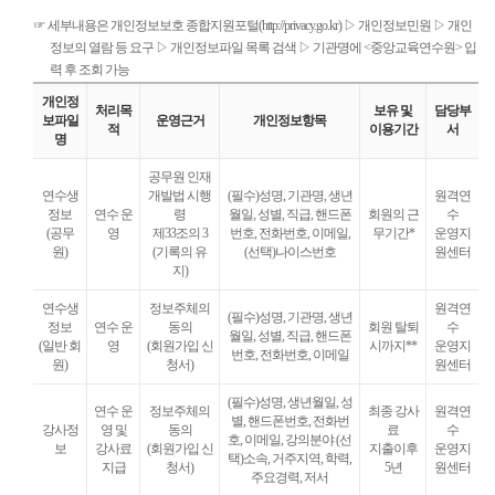
☞ 세부내용은 개인정보보호 종합지원포털(http://privacy.go.kr) ▷ 개인정보민원 ▷ 개인
정보의 열람 등 요구 ▷ 개인정보파일 목록 검색 ▷ 기관명에 <중앙교육연수원> 입
력 후 조회 가능
개인정
처리목
보유 및
담당부
보파일
운영근거
개인정보항목
적
이용기간
서
명
공무원 인재
연수생
개발법 시행
(필수)성명, 기관명, 생년
원격연
정보
연수 운
령
월일, 성별, 직급, 핸드폰
회원의 근
수
(공무
영
제33조의 3
번호, 전화번호, 이메일,
무기간*
운영지
원)
(기록의 유
(선택)나이스번호
원센터
지)
연수생
정보주체의
원격연
(필수)성명, 기관명, 생년
정보
연수 운
동의
회원 탈퇴
수
월일, 성별, 직급, 핸드폰
(일반 회
영
(회원가입 신
시까지**
운영지
번호, 전화번호, 이메일
원)
청서)
원센터
(필수)성명, 생년월일, 성
연수 운
정보주체의
최종 강사
원격연
별, 핸드폰번호, 전화번
강사정
영 및
동의
료
수
호, 이메일, 강의분야 (선
보
강사료
(회원가입 신
지출이후
운영지
택)소속, 거주지역, 학력,
지급
청서)
5년
원센터
주요경력, 저서