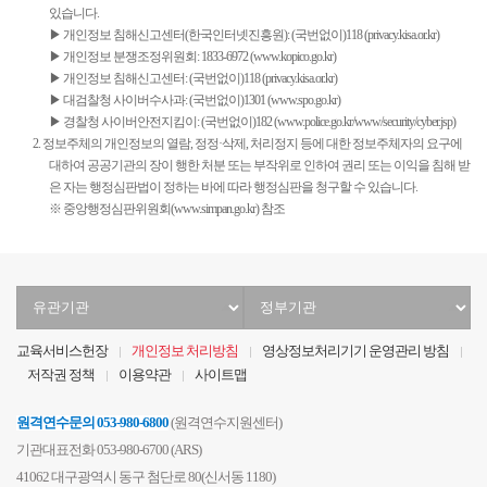
있습니다.
▶ 개인정보 침해신고센터(한국인터넷진흥원): (국번없이)118 (
privacy.kisa.or.kr
)
▶ 개인정보 분쟁조정위원회: 1833-6972 (
www.kopico.go.kr
)
▶ 개인정보 침해신고센터: (국번없이)118 (
privacy.kisa.or.kr
)
▶ 대검찰청 사이버수사과: (국번없이)1301 (
www.spo.go.kr
)
▶ 경찰청 사이버안전지킴이: (국번없이)182 (
www.police.go.kr/www/security/cyber.jsp
)
2. 정보주체의 개인정보의 열람, 정정·삭제, 처리정지 등에 대한 정보주체자의 요구에
대하여 공공기관의 장이 행한 처분 또는 부작위로 인하여 권리 또는 이익을 침해 받
은 자는 행정심판법이 정하는 바에 따라 행정심판을 청구할 수 있습니다.
※ 중앙행정심판위원회(
www.simpan.go.kr
) 참조
유
정
관
부
기
기
교육서비스헌장
개인정보 처리방침
영상정보처리기기 운영관리 방침
관
관
저작권 정책
이용약관
사이트맵
선
선
택
택
원격연수문의
053-980-6800
(원격연수지원센터)
기관대표전화 053-980-6700 (ARS)
41062 대구광역시 동구 첨단로 80(신서동 1180)