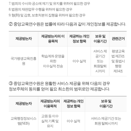
7. 범죄의 수사와 공소에 제기 및 유지를 위하여 필요한 경우
8. 법원의 재판업무 수행을 위하여 필요한 경우
9. 형(刑) 및 감호, 보호처분의 집행을 위하여 필요한 경우
② 중앙교육연수원은 법률에 따라 다음과 같이 개인정보를 제공합니다.
제공받는자의 이
제공하는 개인
보유 및
제공받는자
관련근거
용목적
정보 항목
이용기간
서비스 제
평생교육
학습계좌 운영을
공기간
법 제23조
국가평생교육진흥
위한
이수 실적
또는
및 동법시
원
이수실적 전송
회원탈퇴
행령
시까지
제14조
개
③ 중앙교육연수원은 원활한 서비스 제공을 위해 다음의 경우
인
정보주체의 동의를 얻어 필요 최소한의 범위로만 제공합니다.
정
보
처
제공받는자의
제공하는 개인
보유 및
제공받는자
리
이용목적
정보 항목
이용기간
방
교원 등 이수
침
교육행정정보시스
서비스 제공기간 또는
실적 기록 및
이수 실적
템(NEIS)
회원 탈퇴시까지
유지