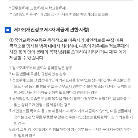
개
* 공무원 60세, 교원 63세, 대학교원 65세
인
** 2년 동안 이용내역이 없는 장기 미사용 회원은 휴면 계정으로 전환
정
보
처
제2조(개인정보 제3자 제공에 관한 사항)
리
방
① 중앙교육연수원은 원칙적으로 이용자의 개인정보를 수집·이용
침
목적으로 명시한 범위 내에서 처리하며, 다음의 경우에는 정보주체의
사전 동의 없이 본래의 목적 범위를 초과하여 처리하거나 제3자에게
제공할 수 있습니다.
1. 정보주체로부터 별도의 동의를 받은 경우
2. 다른 법률에 특별한 규정이 있는 경우
3. 정보주체 또는 그 법정대리인이 의사표시를 할 수 없는 상태에 있거나 주소불명 등
으로 사전 동의를 받을 수 없는 경우로서 명백히 정보주체 또는 제3자의 급박한 생
명, 신체, 재산의 이익을 위하여 필요하다고 인정되는 경우
4. 통계작성 및 학술연구 등의 목적을 위하여 필요한 경우로서 특정 개인을 알아볼 수
없는 형태로 개인정보를 제공하는 경우
5. 개인정보를 목적 외 용도로 이용하거나 제3자에게 제공하지 않으면 다른 법률에서
정하는 소관 업무를 수행할 수 없는 경우로 개인정보 보호위원회의 심의·의결을 거
친 경우
6. 조약, 그 밖의 국제협정의 이행을 위하여 외국정부 또는 국제기구에 제공하기 위하
여 필요한 경우