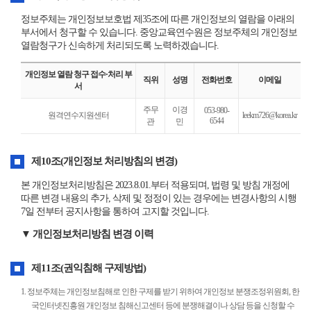
정보주체는 개인정보보호법 제35조에 따른 개인정보의 열람을 아래의
부서에서 청구할 수 있습니다. 중앙교육연수원은 정보주체의 개인정보
열람청구가 신속하게 처리되도록 노력하겠습니다.
개인정보 열람 청구 접수·처리 부
직위
성명
전화번호
이메일
서
개
주무
이경
053-980-
원격연수지원센터
leekm726@korea.kr
인
6544
관
민
정
보
처
제10조(개인정보 처리방침의 변경)
리
방
본 개인정보처리방침은 2023.8.01.부터 적용되며, 법령 및 방침 개정에
침
따른 변경 내용의 추가, 삭제 및 정정이 있는 경우에는 변경사항의 시행
7일 전부터 공지사항을 통하여 고지할 것입니다.
▼ 개인정보처리방침 변경 이력
제11조(권익침해 구제방법)
1. 정보주체는 개인정보침해로 인한 구제를 받기 위하여 개인정보 분쟁조정위원회, 한
국인터넷진흥원 개인정보 침해신고센터 등에 분쟁해결이나 상담 등을 신청할 수