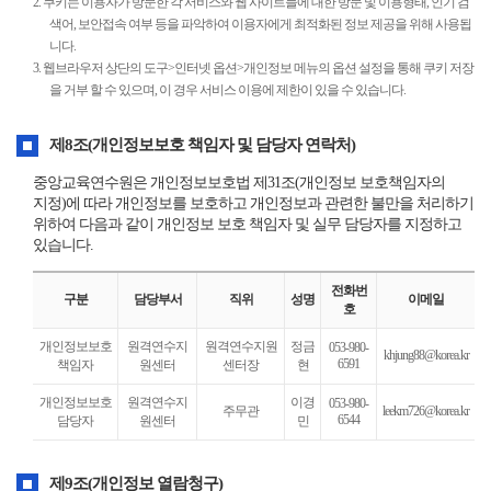
2. 쿠키는 이용자가 방문한 각 서비스와 웹 사이트들에 대한 방문 및 이용형태, 인기 검
색어, 보안접속 여부 등을 파악하여 이용자에게 최적화된 정보 제공을 위해 사용됩
니다.
3. 웹브라우저 상단의 도구>인터넷 옵션>개인정보 메뉴의 옵션 설정을 통해 쿠키 저장
을 거부 할 수 있으며, 이 경우 서비스 이용에 제한이 있을 수 있습니다.
제8조(개인정보보호 책임자 및 담당자 연락처)
중앙교육연수원은 개인정보보호법 제31조(개인정보 보호책임자의
지정)에 따라 개인정보를 보호하고 개인정보과 관련한 불만을 처리하기
위하여 다음과 같이 개인정보 보호 책임자 및 실무 담당자를 지정하고
있습니다.
전화번
구분
담당부서
직위
성명
이메일
호
개
개인정보보호
원격연수지
원격연수지원
정금
053-980-
khjung88@korea.kr
인
6591
책임자
원센터
센터장
현
정
보
개인정보보호
원격연수지
이경
053-980-
주무관
leekm726@korea.kr
처
6544
담당자
원센터
민
리
방
침
제9조(개인정보 열람청구)