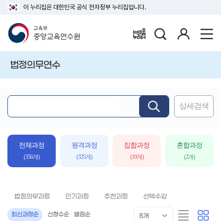
이 누리집은 대한민국 공식 전자정부 누리집입니다.
검
로
배움누리터
색
그
인
법정의무연수
상세검색
핵
심
어
입
전체과정
원격과정
집합과정
혼합과정
력
(356개)
(335개)
(19개)
(2개)
법정의무과정
인기과정
추천과정
선택수강
목
리
카
최신과정순
신청수순
별점순
8개
록
스
드