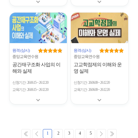
원격
(상시)
원격
(상시)
중앙교육연수원
중앙교육연수원
공간재구조화 사업의 이
고교학점제의 이해와 운
해와 실제
영 실제
신청기간
26.06.15 ~ 26.12.20
신청기간
26.06.09 ~ 26.12.20
교육기간
26.06.15 ~ 26.12.20
교육기간
26.06.09 ~ 26.12.20
처
이
다
마
1
2
3
4
5