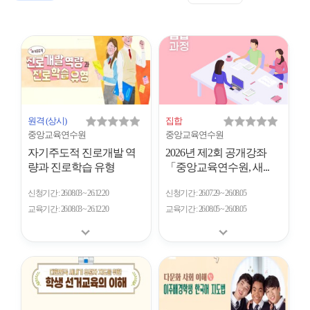
표
트
형
시
형
개
수
원격
(상시)
집합
중앙교육연수원
중앙교육연수원
자기주도적 진로개발 역
2026년 제2회 공개강좌
량과 진로학습 유형
「중앙교육연수원, 새...
신청기간
26.08.03 ~ 26.12.20
신청기간
26.07.29 ~ 26.08.05
교육기간
26.08.03 ~ 26.12.20
교육기간
26.08.05 ~ 26.08.05