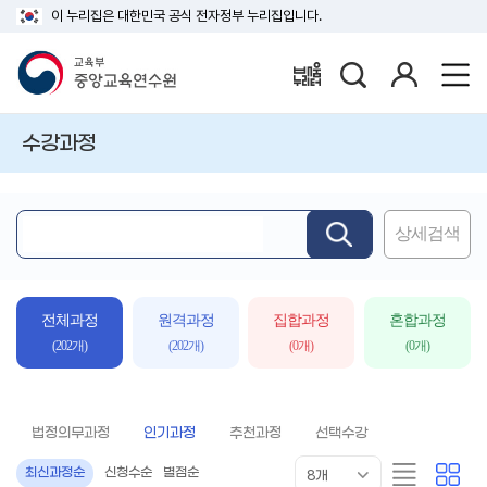
이 누리집은 대한민국 공식 전자정부 누리집입니다.
검
로
배움누리터
색
그
인
수강과정
상세검색
핵
심
어
입
전체과정
원격과정
집합과정
혼합과정
력
(202개)
(202개)
(0개)
(0개)
법정의무과정
인기과정
추천과정
선택수강
목
리
카
최신과정순
신청수순
별점순
8개
록
스
드