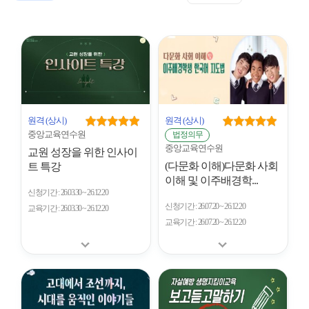
표
트
형
시
형
개
수
원격
(상시)
원격
(상시)
중앙교육연수원
법정의무
중앙교육연수원
교원 성장을 위한 인사이
(다문화 이해)다문화 사회
트 특강
이해 및 이주배경학...
신청기간
26.03.30 ~ 26.12.20
신청기간
26.07.20 ~ 26.12.20
교육기간
26.03.30 ~ 26.12.20
교육기간
26.07.20 ~ 26.12.20