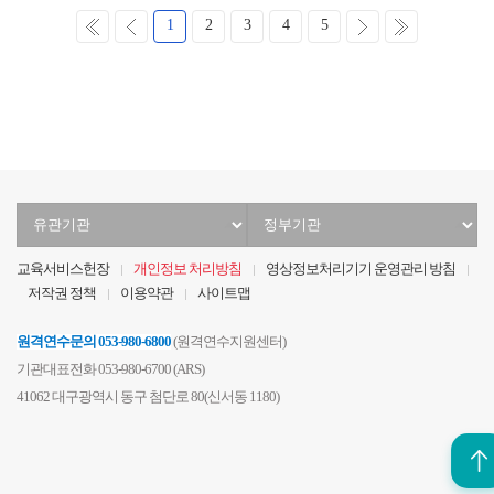
처
이
다
마
1
2
3
4
5
음
전
음
지
막
유
정
관
부
기
기
교육서비스헌장
개인정보 처리방침
영상정보처리기기 운영관리 방침
관
관
저작권 정책
이용약관
사이트맵
선
선
택
택
원격연수문의
053-980-6800
(원격연수지원센터)
기관대표전화 053-980-6700 (ARS)
41062 대구광역시 동구 첨단로 80(신서동 1180)