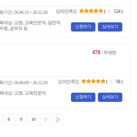
(
124
)
강의만족도
육
기간
26.06.15 ~ 26.12.20
육대상
교원, 교육전문직, 일반직
신청하기
상세보기
무원, 공무직 등
478
/ 무제한
(
58
)
강의만족도
육
기간
26.06.09 ~ 26.12.20
육대상
교원, 교육전문직
신청하기
상세보기
다
마
8
9
10
음
지