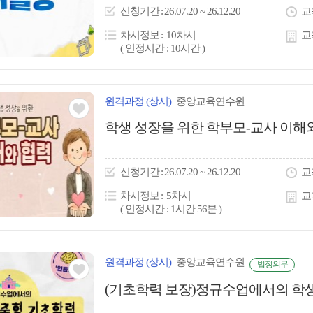
이
신청
기간
26.07.20 ~ 26.12.20
교
콘
차시정보
10차시
교
( 인정시간 : 10시간 )
원격
과정
(상시)
중앙교육연수원
관심
학생 성장을 위한 학부모-교사 이해
아
이
신청
기간
26.07.20 ~ 26.12.20
교
콘
차시정보
5차시
교
( 인정시간 : 1시간 56분 )
원격
과정
(상시)
중앙교육연수원
법정의무
관심
(기초학력 보장)정규수업에서의 학
아