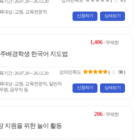
(
0
)
강의만족도
육
기간
26.07.20 ~ 26.12.20
육대상
교원, 교육전문직
신청하기
상세보기
1,406
/ 무제한
 이주배경학생 한국어 지도법
(
98
)
강의만족도
육
기간
26.07.20 ~ 26.12.20
육대상
교원, 교육전문직, 일반직
신청하기
상세보기
무원, 공무직 등
206
/ 무제한
장 지원을 위한 놀이 활동