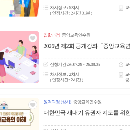
콘
차시정보
5차시
교
( 인정시간 : 2시간 31분 )
집합
과정
중앙교육연수원
관심
2026년 제2회 공개강좌「중앙교육연
아
이
신청
기간
26.07.29 ~ 26.08.05
교
콘
차시정보
2차시
교
( 인정시간 : 2시간 )
공
원격
과정
(상시)
중앙교육연수원
관심
대한민국 새내기 유권자 지도를 위한
아
이