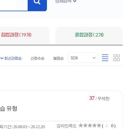
상세검색
검
색
버
튼
집합과정
( 19개)
혼합과정
( 2개)
목
리
카
10개
최신과정순
신청수순
별점순
록
스
드
표
트
형
시
형
개
수
37
/ 무제한
습 유형
(
0
)
강의만족도
육
기간
26.08.03 ~ 26.12.20