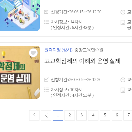
아
이
신청
기간
26.06.15 ~ 26.12.20
교
콘
차시정보
14차시
교
( 인정시간 : 6시간 42분 )
공
원격
과정
(상시)
중앙교육연수원
관심
고교학점제의 이해와 운영 실제
아
이
신청
기간
26.06.09 ~ 26.12.20
교
콘
차시정보
10차시
교
( 인정시간 : 4시간 53분 )
처
이
1
2
3
4
5
6
7
음
전