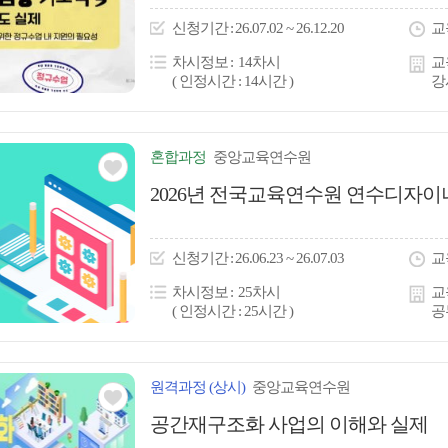
이
신청
기간
26.07.02 ~ 26.12.20
교
콘
차시정보
14차시
교
( 인정시간 : 14시간 )
강
혼합
과정
중앙교육연수원
관심
2026년 전국교육연수원 연수디자
아
이
신청
기간
26.06.23 ~ 26.07.03
교
콘
차시정보
25차시
교
( 인정시간 : 25시간 )
공
원격
과정
(상시)
중앙교육연수원
관심
공간재구조화 사업의 이해와 실제