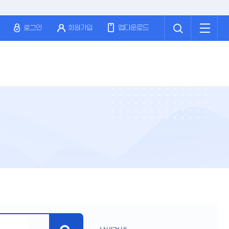
검
전
색
체
로그인
회원가입
앱다운로드
메
뉴