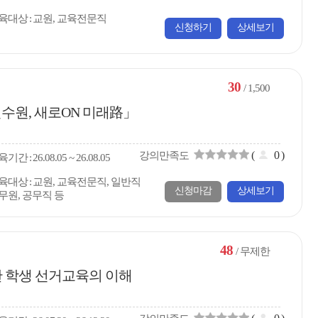
육대상
교원, 교육전문직
신청하기
상세보기
30
/ 1,500
수원, 새로ON 미래路」
(
0
)
강의만족도
육
기간
26.08.05 ~ 26.08.05
육대상
교원, 교육전문직, 일반직
신청마감
상세보기
무원, 공무직 등
48
/ 무제한
 학생 선거교육의 이해