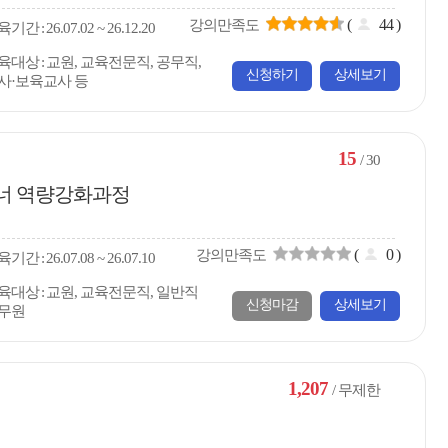
(
44
)
강의만족도
육
기간
26.07.02 ~ 26.12.20
육대상
교원, 교육전문직, 공무직,
신청하기
상세보기
사·보육교사 등
15
/ 30
이너 역량강화과정
(
0
)
강의만족도
육
기간
26.07.08 ~ 26.07.10
육대상
교원, 교육전문직, 일반직
신청마감
상세보기
무원
1,207
/ 무제한