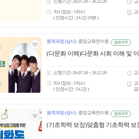
신청
기간
26.07.20 ~ 26.12.20
교
콘
차시정보
5차시
교
( 인정시간 : 2시간 29분 )
원격
과정
(상시)
중앙교육연수원
법정의무
관심
(다문화 이해)다문화 사회 이해 및
아
이
신청
기간
26.07.20 ~ 26.12.20
교
콘
차시정보
5차시
교
( 인정시간 : 5시간 )
공
원격
과정
(상시)
중앙교육연수원
법정의무
관심
(기초학력 보장)맞춤형 기초학력 보
아