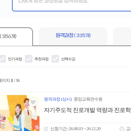
핵
심
어
입
력
원격과정
( 335개)
( 356개)
인기과정
추천과정
선택수강
 페이지
1
/ 36
원격
과정
(상시)
중앙교육연수원
관심
자기주도적 진로개발 역량과 진로학
아
이
신청
기간
26.08.03 ~ 26.12.20
교