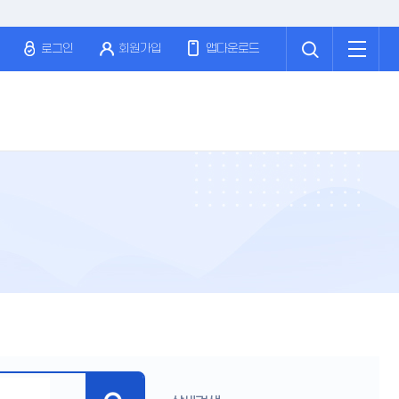
검
전
색
체
로그인
회원가입
앱다운로드
메
뉴