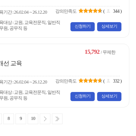
(
344
)
강의만족도
육
기간
26.02.04 ~ 26.12.20
육대상
교원, 교육전문직, 일반직
신청하기
상세보기
무원, 공무직 등
15,792
/ 무제한
개선 교육
(
332
)
강의만족도
육
기간
26.02.04 ~ 26.12.20
육대상
교원, 교육전문직, 일반직
신청하기
상세보기
무원, 공무직 등
다
마
8
9
10
음
지