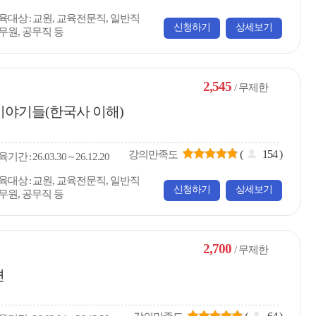
육대상
교원, 교육전문직, 일반직
신청하기
상세보기
무원, 공무직 등
2,545
/ 무제한
이야기들(한국사 이해)
(
154
)
강의만족도
육
기간
26.03.30 ~ 26.12.20
육대상
교원, 교육전문직, 일반직
신청하기
상세보기
무원, 공무직 등
2,700
/ 무제한
편