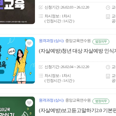
이
신청
기간
26.02.03 ~ 26.12.20
교
콘
차시정보
1차시
교
( 인정시간 : 1시간 )
공
원격
과정
(상시)
중앙교육연수원
법정의무
관심
(자살예방)청년 대상 자살예방 인식
아
이
신청
기간
26.02.04 ~ 26.12.20
교
콘
차시정보
1차시
교
( 인정시간 : 1시간 )
공
원격
과정
(상시)
중앙교육연수원
법정의무
관심
(자살예방)보고듣고말하기2.0 기본