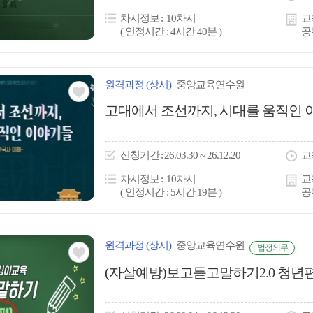
콘
차시정보
10차시
교
( 인정시간 : 4시간 40분 )
공
원격
과정
(상시)
중앙교육연수원
관심
고대에서 조선까지, 시대를 움직인 
아
이
신청
기간
26.03.30 ~ 26.12.20
교
콘
차시정보
10차시
교
( 인정시간 : 5시간 19분 )
공
원격
과정
(상시)
중앙교육연수원
법정의무
관심
(자살예방)보고듣고말하기2.0 청년
아
이