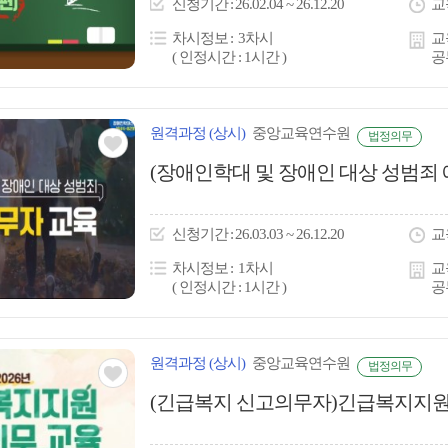
신청
기간
26.02.04 ~ 26.12.20
교
콘
차시정보
3차시
교
( 인정시간 : 1시간 )
공
원격
과정
(상시)
중앙교육연수원
법정의무
관심
(장애인학대 및 장애인 대상 성범죄
아
이
신청
기간
26.03.03 ~ 26.12.20
교
콘
차시정보
1차시
교
( 인정시간 : 1시간 )
공
원격
과정
(상시)
중앙교육연수원
법정의무
관심
(긴급복지 신고의무자)긴급복지지원
아