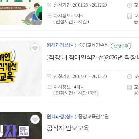
이
신청
기간
26.01.28 ~ 26.12.20
교
콘
차시정보
1차시
교
( 인정시간 : 1시간 )
공
원격
과정
(상시)
중앙교육연수원
법정의무
관심
(직장 내 장애인식개선)2026년 직장
아
이
신청
기간
26.04.01 ~ 26.12.20
교
콘
차시정보
4차시
교
( 인정시간 : 1시간 10분 )
공
원격
과정
(상시)
중앙교육연수원
관심
공직자 안보교육
아