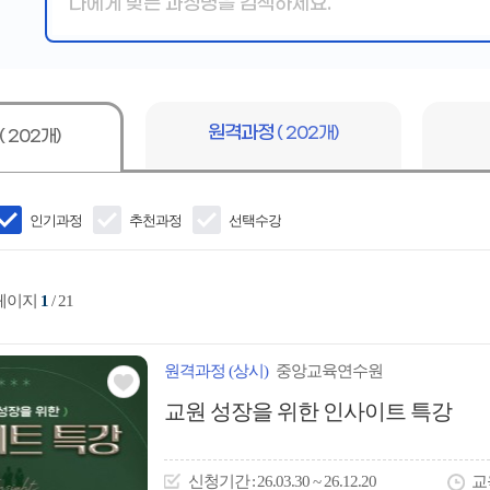
핵
심
어
입
력
원격과정
( 202개)
( 202개)
인기과정
추천과정
선택수강
 페이지
1
/ 21
원격
과정
(상시)
중앙교육연수원
관심
교원 성장을 위한 인사이트 특강
아
이
신청
기간
26.03.30 ~ 26.12.20
교