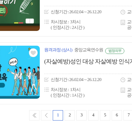
아
이
신청
기간
26.02.04 ~ 26.12.20
교
콘
차시정보
3차시
교
( 인정시간 : 2시간 )
공
원격
과정
(상시)
중앙교육연수원
법정의무
관심
(자살예방)성인 대상 자살예방 인식
아
이
신청
기간
26.02.04 ~ 26.12.20
교
콘
차시정보
1차시
교
( 인정시간 : 1시간 )
공
처
이
1
2
3
4
5
6
7
음
전