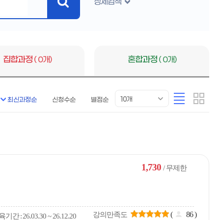
상세검색
검
색
버
튼
집합과정
( 0개)
혼합과정
( 0개)
목
리
카
10개
최신과정순
신청수순
별점순
록
스
드
표
트
형
시
형
개
수
1,730
/ 무제한
(
86
)
강의만족도
육
기간
26.03.30 ~ 26.12.20