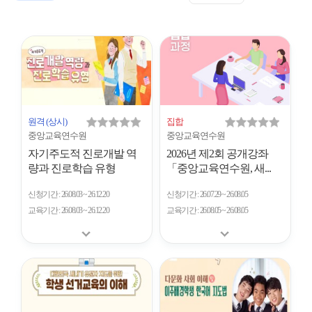
표
트
형
시
형
개
수
원격
(상시)
집합
중앙교육연수원
중앙교육연수원
자기주도적 진로개발 역
2026년 제2회 공개강좌
량과 진로학습 유형
「중앙교육연수원, 새...
신청기간
26.08.03 ~ 26.12.20
신청기간
26.07.29 ~ 26.08.05
교육기간
26.08.03 ~ 26.12.20
교육기간
26.08.05 ~ 26.08.05