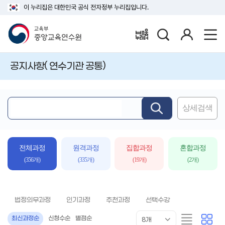
이 누리집은 대한민국 공식 전자정부 누리집입니다.
검
로
배움누리터
색
그
인
공지사항( 연수기관 공통)
상세검색
핵
심
어
입
전체과정
원격과정
집합과정
혼합과정
력
(356개)
(335개)
(19개)
(2개)
법정의무과정
인기과정
추천과정
선택수강
목
리
카
최신과정순
신청수순
별점순
8개
록
스
드