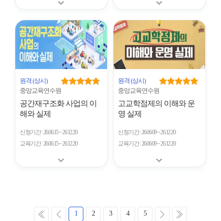
원격
(상시)
원격
(상시)
중앙교육연수원
중앙교육연수원
공간재구조화 사업의 이
고교학점제의 이해와 운
해와 실제
영 실제
신청기간
26.06.15 ~ 26.12.20
신청기간
26.06.09 ~ 26.12.20
교육기간
26.06.15 ~ 26.12.20
교육기간
26.06.09 ~ 26.12.20
처
이
다
마
1
2
3
4
5