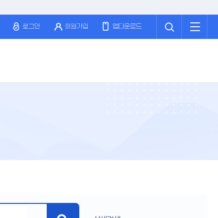
검
전
색
체
로그인
회원가입
앱다운로드
메
뉴