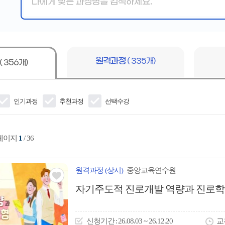
핵
심
어
입
력
원격과정
( 335개)
( 356개)
인기과정
추천과정
선택수강
 페이지
1
/ 36
원격
과정
(상시)
중앙교육연수원
관심
자기주도적 진로개발 역량과 진로학
아
이
신청
기간
26.08.03 ~ 26.12.20
교