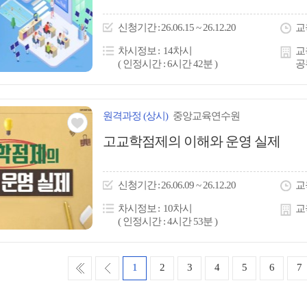
아
이
신청
기간
26.06.15 ~ 26.12.20
교
콘
차시정보
14차시
교
( 인정시간 : 6시간 42분 )
공
원격
과정
(상시)
중앙교육연수원
관심
고교학점제의 이해와 운영 실제
아
이
신청
기간
26.06.09 ~ 26.12.20
교
콘
차시정보
10차시
교
( 인정시간 : 4시간 53분 )
처
이
1
2
3
4
5
6
7
음
전