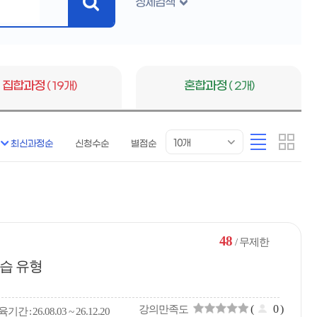
상세검색
검
색
버
튼
집합과정
( 19개)
혼합과정
( 2개)
목
리
카
10개
최신과정순
신청수순
별점순
록
스
드
표
트
형
시
형
개
수
48
/ 무제한
습 유형
(
0
)
강의만족도
육
기간
26.08.03 ~ 26.12.20