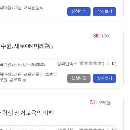
육대상
교원, 교육전문직
신청하기
상세보기
30
/ 1,500
수원, 새로ON 미래路」
(
0
)
강의만족도
육
기간
26.08.05 ~ 26.08.05
육대상
교원, 교육전문직, 일반직
신청마감
상세보기
무원, 공무직 등
51
/ 무제한
 학생 선거교육의 이해