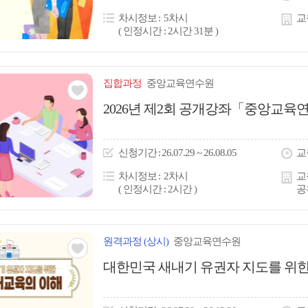
콘
차시정보
5차시
교
( 인정시간 : 2시간 31분 )
집합
과정
중앙교육연수원
관심
2026년 제2회 공개강좌「중앙교육연
아
이
신청
기간
26.07.29 ~ 26.08.05
교
콘
차시정보
2차시
교
( 인정시간 : 2시간 )
공
원격
과정
(상시)
중앙교육연수원
관심
대한민국 새내기 유권자 지도를 위한
아
이