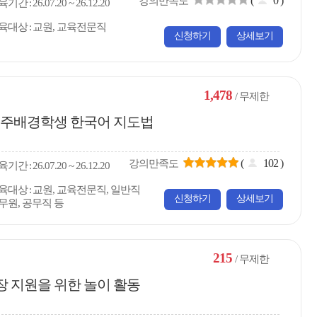
(
0
)
강의만족도
육
기간
26.07.20 ~ 26.12.20
육대상
교원, 교육전문직
신청하기
상세보기
1,478
/ 무제한
 이주배경학생 한국어 지도법
(
102
)
강의만족도
육
기간
26.07.20 ~ 26.12.20
육대상
교원, 교육전문직, 일반직
신청하기
상세보기
무원, 공무직 등
215
/ 무제한
장 지원을 위한 놀이 활동