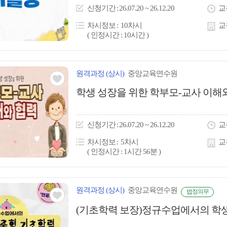
이
신청
기간
26.07.20 ~ 26.12.20
교
콘
차시정보
10차시
교
( 인정시간 : 10시간 )
원격
과정
(상시)
중앙교육연수원
관심
학생 성장을 위한 학부모-교사 이해
아
이
신청
기간
26.07.20 ~ 26.12.20
교
콘
차시정보
5차시
교
( 인정시간 : 1시간 56분 )
원격
과정
(상시)
중앙교육연수원
법정의무
관심
(기초학력 보장)정규수업에서의 학
아