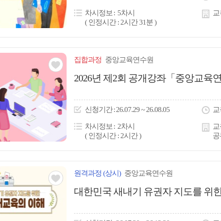
콘
차시정보
5차시
교
( 인정시간 : 2시간 31분 )
집합
과정
중앙교육연수원
관심
2026년 제2회 공개강좌「중앙교육연
아
이
신청
기간
26.07.29 ~ 26.08.05
교
콘
차시정보
2차시
교
( 인정시간 : 2시간 )
공
원격
과정
(상시)
중앙교육연수원
관심
대한민국 새내기 유권자 지도를 위한
아
이