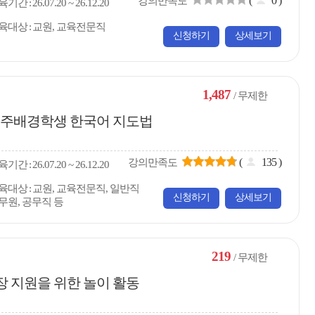
(
0
)
강의만족도
육
기간
26.07.20 ~ 26.12.20
육대상
교원, 교육전문직
신청하기
상세보기
1,487
/ 무제한
 이주배경학생 한국어 지도법
(
135
)
강의만족도
육
기간
26.07.20 ~ 26.12.20
육대상
교원, 교육전문직, 일반직
신청하기
상세보기
무원, 공무직 등
219
/ 무제한
장 지원을 위한 놀이 활동