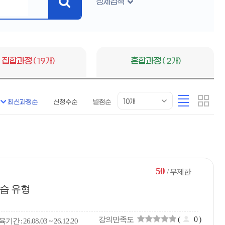
상세검색
검
색
버
튼
집합과정
( 19개)
혼합과정
( 2개)
목
리
카
10개
최신과정순
신청수순
별점순
록
스
드
표
트
형
시
형
개
수
50
/ 무제한
습 유형
(
0
)
강의만족도
육
기간
26.08.03 ~ 26.12.20