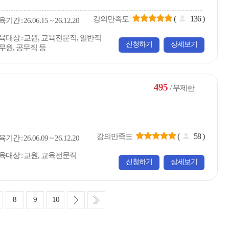
(
136
)
강의만족도
육
기간
26.06.15 ~ 26.12.20
육대상
교원, 교육전문직, 일반직
신청하기
상세보기
무원, 공무직 등
495
/ 무제한
(
58
)
강의만족도
육
기간
26.06.09 ~ 26.12.20
육대상
교원, 교육전문직
신청하기
상세보기
다
마
8
9
10
음
지