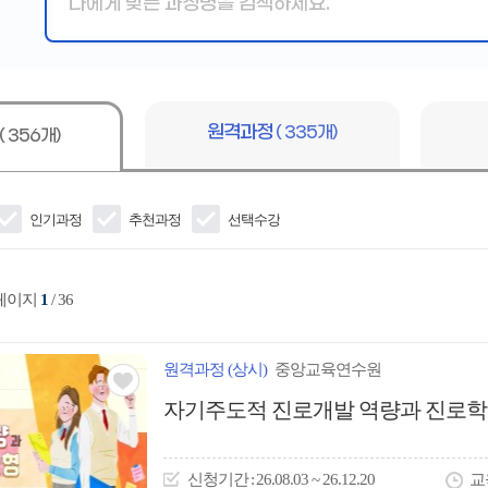
핵
심
어
입
력
원격과정
( 335개)
( 356개)
인기과정
추천과정
선택수강
 페이지
1
/ 36
원격
과정
(상시)
중앙교육연수원
관심
자기주도적 진로개발 역량과 진로학
아
이
신청
기간
26.08.03 ~ 26.12.20
교