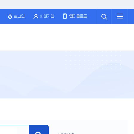
검
전
색
체
로그인
회원가입
앱다운로드
메
뉴