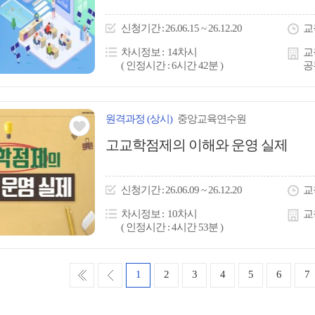
아
이
신청
기간
26.06.15 ~ 26.12.20
교
콘
차시정보
14차시
교
( 인정시간 : 6시간 42분 )
공
원격
과정
(상시)
중앙교육연수원
관심
고교학점제의 이해와 운영 실제
아
이
신청
기간
26.06.09 ~ 26.12.20
교
콘
차시정보
10차시
교
( 인정시간 : 4시간 53분 )
처
이
1
2
3
4
5
6
7
음
전