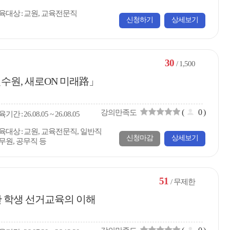
육대상
교원, 교육전문직
신청하기
상세보기
30
/ 1,500
수원, 새로ON 미래路」
(
0
)
강의만족도
육
기간
26.08.05 ~ 26.08.05
육대상
교원, 교육전문직, 일반직
신청마감
상세보기
무원, 공무직 등
51
/ 무제한
 학생 선거교육의 이해