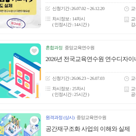
이
신청
기간
26.07.02 ~ 26.12.20
교
콘
차시정보
14차시
교
( 인정시간 : 14시간 )
강
혼합
과정
중앙교육연수원
관심
2026년 전국교육연수원 연수디자
아
이
신청
기간
26.06.23 ~ 26.07.03
교
콘
차시정보
25차시
교
( 인정시간 : 25시간 )
공
원격
과정
(상시)
중앙교육연수원
관심
공간재구조화 사업의 이해와 실제