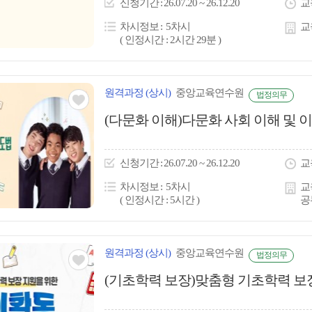
신청
기간
26.07.20 ~ 26.12.20
교
콘
차시정보
5차시
교
( 인정시간 : 2시간 29분 )
원격
과정
(상시)
중앙교육연수원
법정의무
관심
(다문화 이해)다문화 사회 이해 및
아
이
신청
기간
26.07.20 ~ 26.12.20
교
콘
차시정보
5차시
교
( 인정시간 : 5시간 )
공
원격
과정
(상시)
중앙교육연수원
법정의무
관심
(기초학력 보장)맞춤형 기초학력 보
아