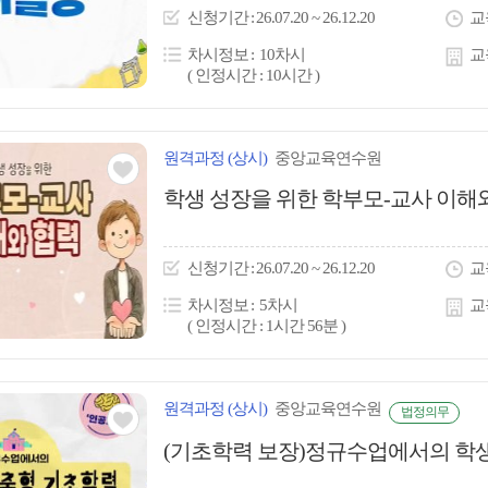
이
신청
기간
26.07.20 ~ 26.12.20
교
콘
차시정보
10차시
교
( 인정시간 : 10시간 )
원격
과정
(상시)
중앙교육연수원
관심
학생 성장을 위한 학부모-교사 이해
아
이
신청
기간
26.07.20 ~ 26.12.20
교
콘
차시정보
5차시
교
( 인정시간 : 1시간 56분 )
원격
과정
(상시)
중앙교육연수원
법정의무
관심
(기초학력 보장)정규수업에서의 학
아