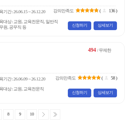
(
136
)
강의만족도
육
기간
26.06.15 ~ 26.12.20
육대상
교원, 교육전문직, 일반직
신청하기
상세보기
무원, 공무직 등
494
/ 무제한
(
58
)
강의만족도
육
기간
26.06.09 ~ 26.12.20
육대상
교원, 교육전문직
신청하기
상세보기
다
마
8
9
10
음
지