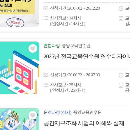
이
신청
기간
26.07.02 ~ 26.12.20
교
콘
차시정보
14차시
교
( 인정시간 : 14시간 )
강
혼합
과정
중앙교육연수원
관심
2026년 전국교육연수원 연수디자
아
이
신청
기간
26.06.23 ~ 26.07.03
교
콘
차시정보
25차시
교
( 인정시간 : 25시간 )
공
원격
과정
(상시)
중앙교육연수원
관심
공간재구조화 사업의 이해와 실제