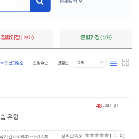
상세검색
검
색
버
튼
집합과정
( 19개)
혼합과정
( 2개)
목
리
카
10개
최신과정순
신청수순
별점순
록
스
드
표
트
형
시
형
개
수
48
/ 무제한
습 유형
(
0
)
강의만족도
육
기간
26.08.03 ~ 26.12.20