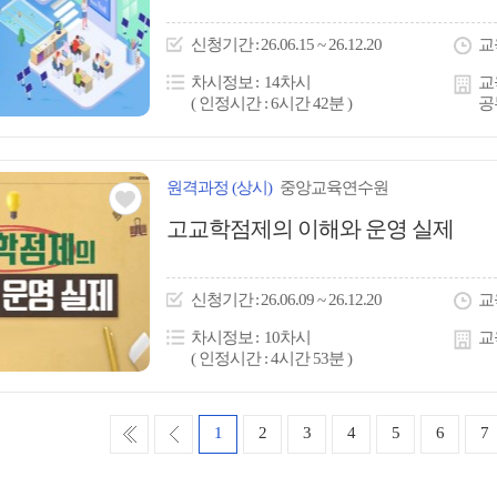
아
이
신청
기간
26.06.15 ~ 26.12.20
교
콘
차시정보
14차시
교
( 인정시간 : 6시간 42분 )
공
원격
과정
(상시)
중앙교육연수원
관심
고교학점제의 이해와 운영 실제
아
이
신청
기간
26.06.09 ~ 26.12.20
교
콘
차시정보
10차시
교
( 인정시간 : 4시간 53분 )
처
이
1
2
3
4
5
6
7
음
전