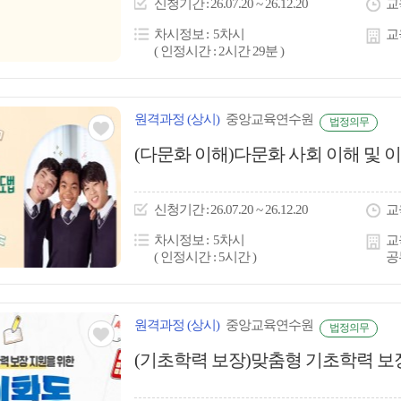
신청
기간
26.07.20 ~ 26.12.20
교
콘
차시정보
5차시
교
( 인정시간 : 2시간 29분 )
원격
과정
(상시)
중앙교육연수원
법정의무
관심
(다문화 이해)다문화 사회 이해 및
아
이
신청
기간
26.07.20 ~ 26.12.20
교
콘
차시정보
5차시
교
( 인정시간 : 5시간 )
공
원격
과정
(상시)
중앙교육연수원
법정의무
관심
(기초학력 보장)맞춤형 기초학력 보
아