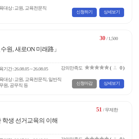
육대상
교원, 교육전문직
신청하기
상세보기
30
/ 1,500
수원, 새로ON 미래路」
(
0
)
강의만족도
육
기간
26.08.05 ~ 26.08.05
육대상
교원, 교육전문직, 일반직
신청마감
상세보기
무원, 공무직 등
51
/ 무제한
 학생 선거교육의 이해