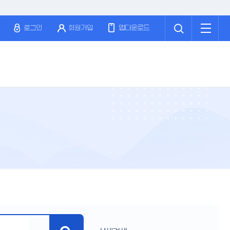
검
전
색
체
로그인
회원가입
앱다운로드
메
뉴