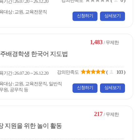
(
0
)
강의만족도
육
기간
26.07.20 ~ 26.12.20
육대상
교원, 교육전문직
신청하기
상세보기
1,483
/ 무제한
 이주배경학생 한국어 지도법
(
103
)
강의만족도
육
기간
26.07.20 ~ 26.12.20
육대상
교원, 교육전문직, 일반직
신청하기
상세보기
무원, 공무직 등
217
/ 무제한
장 지원을 위한 놀이 활동