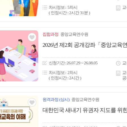
콘
차시정보
5차시
교
( 인정시간 : 2시간 31분 )
집합
과정
중앙교육연수원
관심
2026년 제2회 공개강좌「중앙교육연
아
이
신청
기간
26.07.29 ~ 26.08.05
교
콘
차시정보
2차시
교
( 인정시간 : 2시간 )
공
원격
과정
(상시)
중앙교육연수원
관심
대한민국 새내기 유권자 지도를 위한
아
이