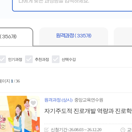
핵
심
어
입
력
원격과정
( 335개)
( 356개)
인기과정
추천과정
선택수강
 페이지
1
/ 36
원격
과정
(상시)
중앙교육연수원
관심
자기주도적 진로개발 역량과 진로학
아
이
신청
기간
26.08.03 ~ 26.12.20
교