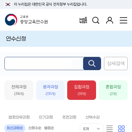
이 누리집은 대한민국 공식 전자정부 누리집입니다.
검
로
배움누리터
색
그
인
연수신청
상세검색
핵
심
어
입
전체과정
원격과정
집합과정
혼합과정
력
(356개)
(335개)
(19개)
(2개)
법정의무과정
인기과정
추천과정
선택수강
목
리
카
최신과정순
신청수순
별점순
8개
록
스
드