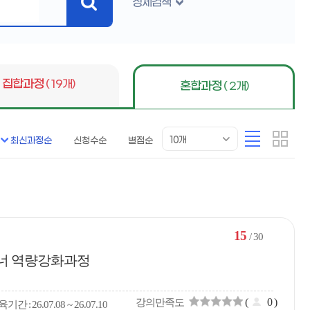
상세검색
검
색
버
튼
집합과정
( 19개)
혼합과정
( 2개)
목
리
카
10개
최신과정순
신청수순
별점순
록
스
드
표
트
형
시
형
개
수
15
/ 30
이너 역량강화과정
(
0
)
강의만족도
육
기간
26.07.08 ~ 26.07.10