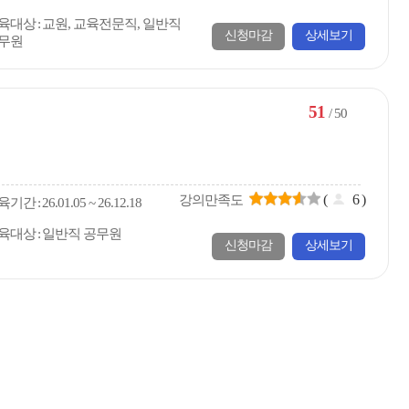
육대상
교원, 교육전문직, 일반직
신청마감
상세보기
무원
51
/ 50
(
6
)
강의만족도
육
기간
26.01.05 ~ 26.12.18
육대상
일반직 공무원
신청마감
상세보기