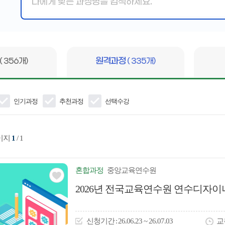
핵
심
어
입
력
( 356개)
원격과정
( 335개)
인기과정
추천과정
선택수강
페이지
1
/ 1
혼합
과정
중앙교육연수원
관심
2026년 전국교육연수원 연수디자
아
이
신청
기간
26.06.23 ~ 26.07.03
교