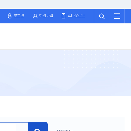
검
전
색
체
로그인
회원가입
앱다운로드
메
뉴