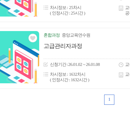
콘
차시정보
25차시
교
( 인정시간 : 25시간 )
공
혼합
과정
중앙교육연수원
관심
고급관리자과정
아
이
신청
기간
26.01.02 ~ 26.01.08
교
콘
차시정보
1632차시
교
( 인정시간 : 1632시간 )
1