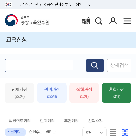
이 누리집은 대한민국 공식 전자정부 누리집입니다.
검
로
배움누리터
색
그
인
교육신청
상세검색
핵
심
어
입
전체과정
원격과정
집합과정
혼합과정
력
(356개)
(335개)
(19개)
(2개)
법정의무과정
인기과정
추천과정
선택수강
목
리
카
최신과정순
신청수순
별점순
8개
록
스
드