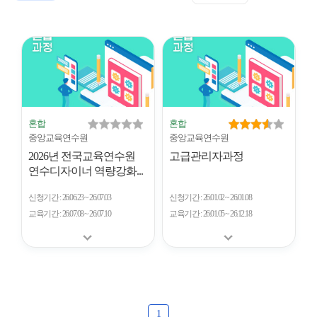
표
트
형
시
형
개
수
혼합
혼합
중앙교육연수원
중앙교육연수원
2026년 전국교육연수원
고급관리자과정
연수디자이너 역량강화...
신청기간
26.06.23 ~ 26.07.03
신청기간
26.01.02 ~ 26.01.08
교육기간
26.07.08 ~ 26.07.10
교육기간
26.01.05 ~ 26.12.18
1