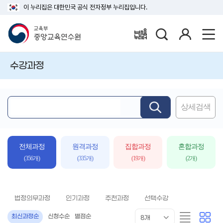
이 누리집은 대한민국 공식 전자정부 누리집입니다.
검
로
배움누리터
색
그
인
수강과정
상세검색
핵
심
어
입
전체과정
원격과정
집합과정
혼합과정
력
(356개)
(335개)
(19개)
(2개)
법정의무과정
인기과정
추천과정
선택수강
목
리
카
최신과정순
신청수순
별점순
8개
록
스
드