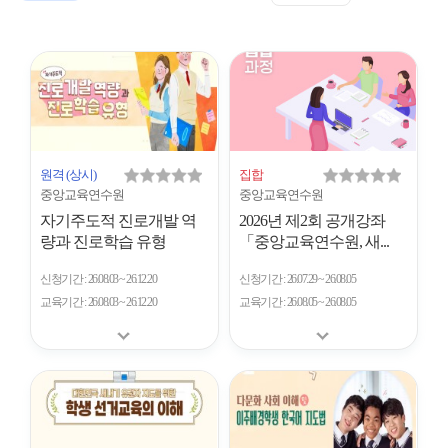
표
트
형
시
형
개
수
원격
(상시)
집합
중앙교육연수원
중앙교육연수원
자기주도적 진로개발 역
2026년 제2회 공개강좌
량과 진로학습 유형
「중앙교육연수원, 새...
신청기간
26.08.03 ~ 26.12.20
신청기간
26.07.29 ~ 26.08.05
교육기간
26.08.03 ~ 26.12.20
교육기간
26.08.05 ~ 26.08.05