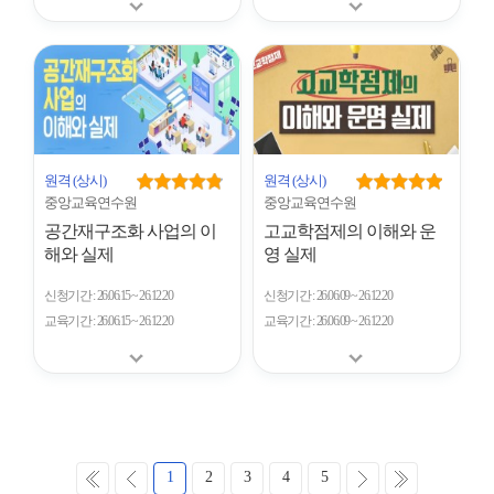
원격
(상시)
원격
(상시)
중앙교육연수원
중앙교육연수원
공간재구조화 사업의 이
고교학점제의 이해와 운
해와 실제
영 실제
신청기간
26.06.15 ~ 26.12.20
신청기간
26.06.09 ~ 26.12.20
교육기간
26.06.15 ~ 26.12.20
교육기간
26.06.09 ~ 26.12.20
처
이
다
마
1
2
3
4
5