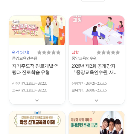
표
트
형
시
형
개
수
원격
(상시)
집합
중앙교육연수원
중앙교육연수원
자기주도적 진로개발 역
2026년 제2회 공개강좌
량과 진로학습 유형
「중앙교육연수원, 새...
신청기간
26.08.03 ~ 26.12.20
신청기간
26.07.29 ~ 26.08.05
교육기간
26.08.03 ~ 26.12.20
교육기간
26.08.05 ~ 26.08.05