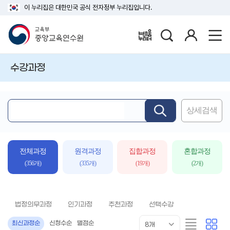
이 누리집은 대한민국 공식 전자정부 누리집입니다.
검
로
배움누리터
색
그
인
수강과정
상세검색
핵
심
어
입
전체과정
원격과정
집합과정
혼합과정
력
(356개)
(335개)
(19개)
(2개)
법정의무과정
인기과정
추천과정
선택수강
목
리
카
최신과정순
신청수순
별점순
8개
록
스
드