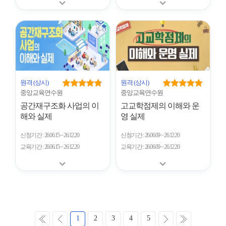
원격
(상시)
원격
(상시)
중앙교육연수원
중앙교육연수원
공간재구조화 사업의 이
고교학점제의 이해와 운
해와 실제
영 실제
신청기간
26.06.15 ~ 26.12.20
신청기간
26.06.09 ~ 26.12.20
교육기간
26.06.15 ~ 26.12.20
교육기간
26.06.09 ~ 26.12.20
처
이
다
마
1
2
3
4
5