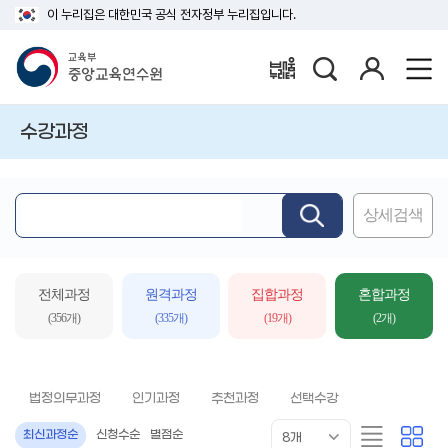
이 누리집은 대한민국 공식 전자정부 누리집입니다.
검
로
배움누리터
색
그
인
수강과정
상세검색
핵
심
어
입
전체과정
원격과정
집합과정
혼합과정
력
(356개)
(335개)
(19개)
(2개)
법정의무과정
인기과정
추천과정
선택수강
목
리
카
최신과정순
신청수순
별점순
8개
록
스
드