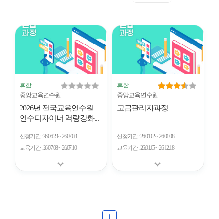
표
트
형
시
형
개
수
혼합
혼합
중앙교육연수원
중앙교육연수원
2026년 전국교육연수원
고급관리자과정
연수디자이너 역량강화...
신청기간
26.06.23 ~ 26.07.03
신청기간
26.01.02 ~ 26.01.08
교육기간
26.07.08 ~ 26.07.10
교육기간
26.01.05 ~ 26.12.18
1