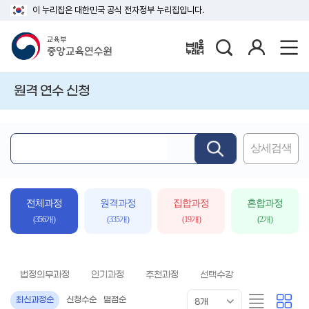
이 누리집은 대한민국 공식 전자정부 누리집입니다.
검
로
배움누리터
색
그
인
원격 연수 신청
상세검색
핵
심
어
입
전체과정
원격과정
집합과정
혼합과정
력
(356개)
(335개)
(19개)
(2개)
법정의무과정
인기과정
추천과정
선택수강
목
리
카
최신과정순
신청수순
별점순
8개
록
스
드