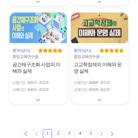
원격
(상시)
원격
(상시)
중앙교육연수원
중앙교육연수원
공간재구조화 사업의 이
고교학점제의 이해와 운
해와 실제
영 실제
신청기간
26.06.15 ~ 26.12.20
신청기간
26.06.09 ~ 26.12.20
교육기간
26.06.15 ~ 26.12.20
교육기간
26.06.09 ~ 26.12.20
처
이
다
마
1
2
3
4
5