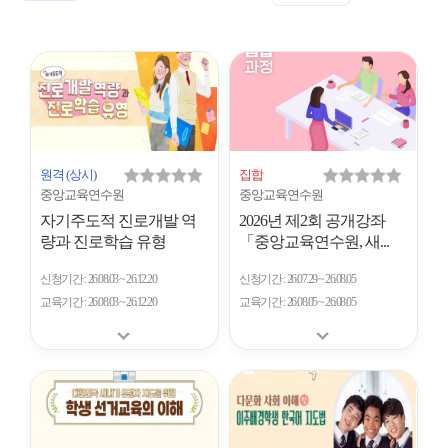
표
트
형
시
형
개
수
원격
(상시)
집합
중앙교육연수원
중앙교육연수원
자기주도적 진로개발 역
2026년 제2회 공개강좌
량과 진로학습 유형
「중앙교육연수원, 새...
신청기간
26.08.03 ~ 26.12.20
신청기간
26.07.29 ~ 26.08.05
교육기간
26.08.03 ~ 26.12.20
교육기간
26.08.05 ~ 26.08.05