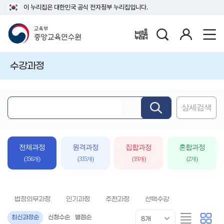
이 누리집은 대한민국 공식 전자정부 누리집입니다.
검
로
배움누리터
색
그
인
수강과정
상세검색
핵
심
어
입
전체과정
원격과정
집합과정
혼합과정
력
(356개)
(335개)
(19개)
(2개)
법정의무과정
인기과정
추천과정
선택수강
목
리
카
최신과정순
신청수순
별점순
8개
록
스
드