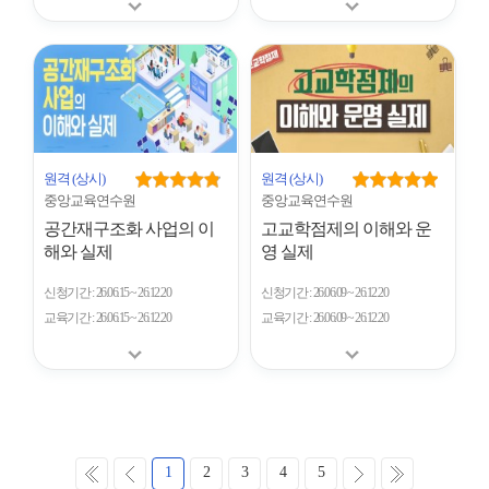
원격
(상시)
원격
(상시)
중앙교육연수원
중앙교육연수원
공간재구조화 사업의 이
고교학점제의 이해와 운
해와 실제
영 실제
신청기간
26.06.15 ~ 26.12.20
신청기간
26.06.09 ~ 26.12.20
교육기간
26.06.15 ~ 26.12.20
교육기간
26.06.09 ~ 26.12.20
처
이
다
마
1
2
3
4
5