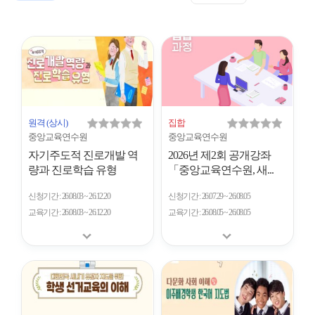
표
트
형
시
형
개
수
원격
(상시)
집합
중앙교육연수원
중앙교육연수원
자기주도적 진로개발 역
2026년 제2회 공개강좌
량과 진로학습 유형
「중앙교육연수원, 새...
신청기간
26.08.03 ~ 26.12.20
신청기간
26.07.29 ~ 26.08.05
교육기간
26.08.03 ~ 26.12.20
교육기간
26.08.05 ~ 26.08.05