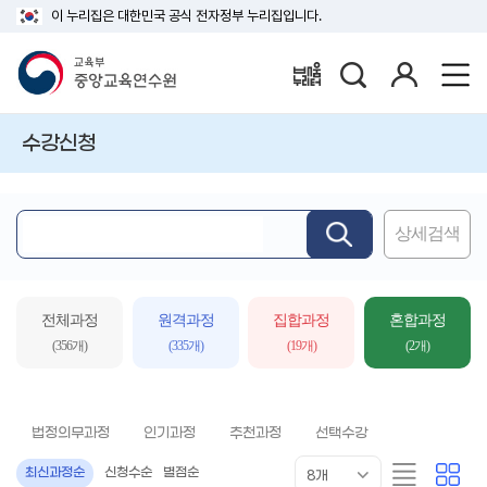
이 누리집은 대한민국 공식 전자정부 누리집입니다.
검
로
배움누리터
색
그
인
수강신청
상세검색
핵
심
어
입
전체과정
원격과정
집합과정
혼합과정
력
(356개)
(335개)
(19개)
(2개)
법정의무과정
인기과정
추천과정
선택수강
목
리
카
최신과정순
신청수순
별점순
8개
록
스
드