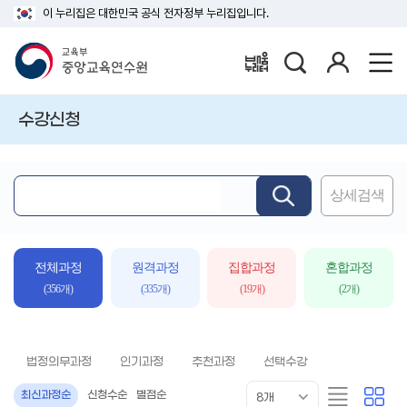
이 누리집은 대한민국 공식 전자정부 누리집입니다.
검
로
배움누리터
색
그
인
수강신청
상세검색
핵
심
어
입
전체과정
원격과정
집합과정
혼합과정
력
(356개)
(335개)
(19개)
(2개)
법정의무과정
인기과정
추천과정
선택수강
목
리
카
최신과정순
신청수순
별점순
8개
록
스
드