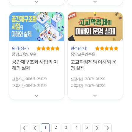
원격
(상시)
원격
(상시)
중앙교육연수원
중앙교육연수원
공간재구조화 사업의 이
고교학점제의 이해와 운
해와 실제
영 실제
신청기간
26.06.15 ~ 26.12.20
신청기간
26.06.09 ~ 26.12.20
교육기간
26.06.15 ~ 26.12.20
교육기간
26.06.09 ~ 26.12.20
처
이
다
마
1
2
3
4
5