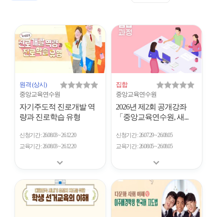
표
트
형
시
형
개
수
원격
(상시)
집합
중앙교육연수원
중앙교육연수원
자기주도적 진로개발 역
2026년 제2회 공개강좌
량과 진로학습 유형
「중앙교육연수원, 새...
신청기간
26.08.03 ~ 26.12.20
신청기간
26.07.29 ~ 26.08.05
교육기간
26.08.03 ~ 26.12.20
교육기간
26.08.05 ~ 26.08.05