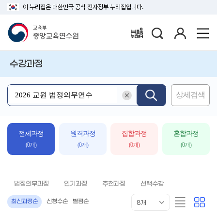
이 누리집은 대한민국 공식 전자정부 누리집입니다.
검
로
배움누리터
색
그
인
수강과정
상세검색
검색어 삭제
핵
심
어
입
전체과정
원격과정
집합과정
혼합과정
력
(0개)
(0개)
(0개)
(0개)
법정의무과정
인기과정
추천과정
선택수강
목
리
카
최신과정순
신청수순
별점순
8개
록
스
드
표
트
형