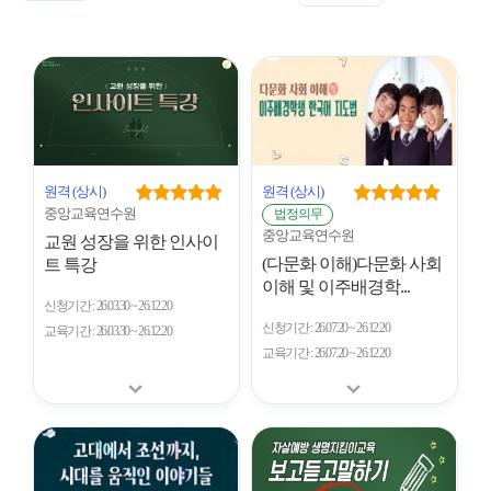
표
트
형
시
형
개
수
원격
(상시)
원격
(상시)
중앙교육연수원
법정의무
중앙교육연수원
교원 성장을 위한 인사이
(다문화 이해)다문화 사회
트 특강
이해 및 이주배경학...
신청기간
26.03.30 ~ 26.12.20
신청기간
26.07.20 ~ 26.12.20
교육기간
26.03.30 ~ 26.12.20
교육기간
26.07.20 ~ 26.12.20