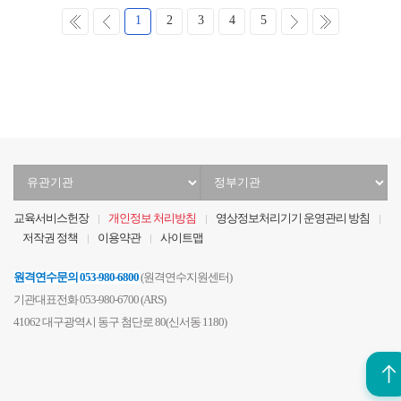
처
이
다
마
1
2
3
4
5
음
전
음
지
막
유
정
관
부
기
기
교육서비스헌장
개인정보 처리방침
영상정보처리기기 운영관리 방침
관
관
저작권 정책
이용약관
사이트맵
선
선
택
택
원격연수문의
053-980-6800
(원격연수지원센터)
기관대표전화 053-980-6700 (ARS)
41062 대구광역시 동구 첨단로 80(신서동 1180)