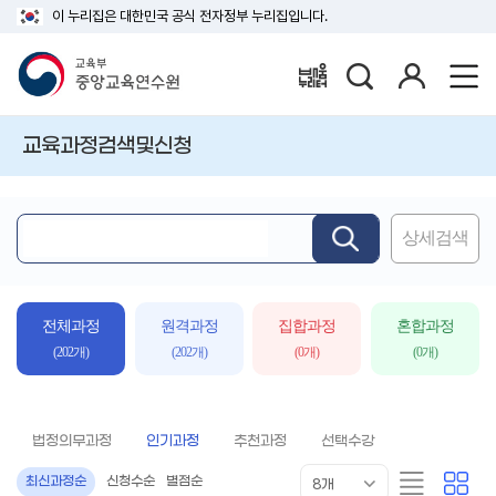
이 누리집은 대한민국 공식 전자정부 누리집입니다.
검
로
배움누리터
색
그
인
교육과정검색및신청
상세검색
핵
심
어
입
전체과정
원격과정
집합과정
혼합과정
력
(202개)
(202개)
(0개)
(0개)
법정의무과정
인기과정
추천과정
선택수강
목
리
카
최신과정순
신청수순
별점순
8개
록
스
드