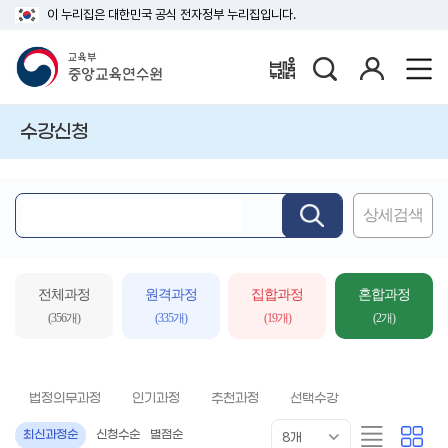
이 누리집은 대한민국 공식 전자정부 누리집입니다.
검
로
배움누리터
색
그
인
수강신청
상세검색
핵
심
어
입
전체과정
원격과정
집합과정
혼합과정
력
(356개)
(335개)
(19개)
(2개)
법정의무과정
인기과정
추천과정
선택수강
목
리
카
최신과정순
신청수순
별점순
8개
록
스
드