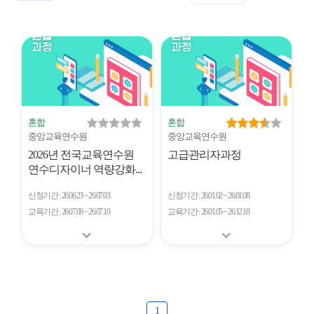
표
트
형
시
형
개
수
혼합
혼합
중앙교육연수원
중앙교육연수원
2026년 전국교육연수원
고급관리자과정
연수디자이너 역량강화...
신청기간
26.06.23 ~ 26.07.03
신청기간
26.01.02 ~ 26.01.08
교육기간
26.07.08 ~ 26.07.10
교육기간
26.01.05 ~ 26.12.18
1