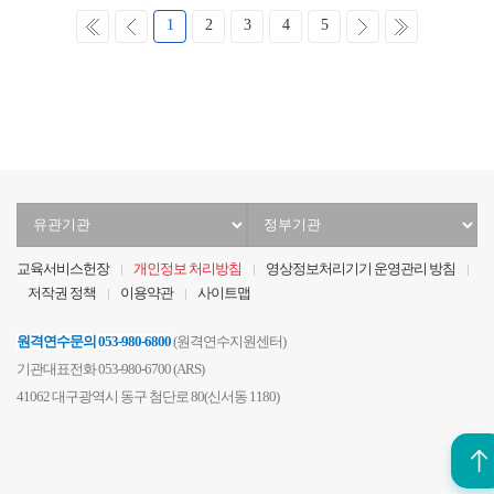
처
이
다
마
1
2
3
4
5
음
전
음
지
막
유
정
관
부
기
기
교육서비스헌장
개인정보 처리방침
영상정보처리기기 운영관리 방침
관
관
저작권 정책
이용약관
사이트맵
선
선
택
택
원격연수문의
053-980-6800
(원격연수지원센터)
기관대표전화 053-980-6700 (ARS)
41062 대구광역시 동구 첨단로 80(신서동 1180)