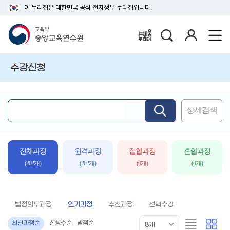
이 누리집은 대한민국 공식 전자정부 누리집입니다.
검
로
배움누리터
색
그
인
수강신청
상세검색
핵
심
어
입
전체과정
원격과정
집합과정
혼합과정
력
(202개)
(202개)
(0개)
(0개)
법정의무과정
인기과정
추천과정
선택수강
목
리
카
최신과정순
신청수순
별점순
8개
록
스
드