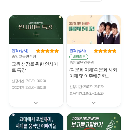
표
트
형
시
형
개
수
원격
(상시)
원격
(상시)
중앙교육연수원
법정의무
중앙교육연수원
교원 성장을 위한 인사이
(다문화 이해)다문화 사회
트 특강
이해 및 이주배경학...
신청기간
26.03.30 ~ 26.12.20
신청기간
26.07.20 ~ 26.12.20
교육기간
26.03.30 ~ 26.12.20
교육기간
26.07.20 ~ 26.12.20