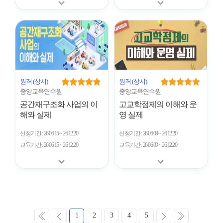
원격
(상시)
원격
(상시)
중앙교육연수원
중앙교육연수원
공간재구조화 사업의 이
고교학점제의 이해와 운
해와 실제
영 실제
신청기간
26.06.15 ~ 26.12.20
신청기간
26.06.09 ~ 26.12.20
교육기간
26.06.15 ~ 26.12.20
교육기간
26.06.09 ~ 26.12.20
처
이
다
마
1
2
3
4
5