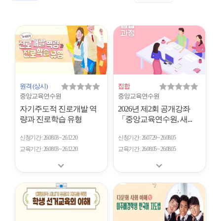
표
트
형
시
형
개
수
원격
(상시)
집합
중앙교육연수원
중앙교육연수원
자기주도적 진로개발 역
2026년 제2회 공개강좌
량과 진로학습 유형
「중앙교육연수원, 새...
신청기간
26.08.03 ~ 26.12.20
신청기간
26.07.29 ~ 26.08.05
교육기간
26.08.03 ~ 26.12.20
교육기간
26.08.05 ~ 26.08.05