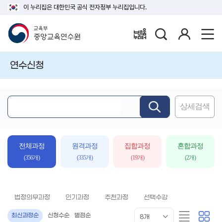
이 누리집은 대한민국 공식 전자정부 누리집입니다.
검
로
배움누리터
색
그
인
연수신청
상세검색
핵
심
어
입
전체과정
원격과정
집합과정
혼합과정
력
(356개)
(335개)
(19개)
(2개)
법정의무과정
인기과정
추천과정
선택수강
목
리
카
최신과정순
신청수순
별점순
8개
록
스
드