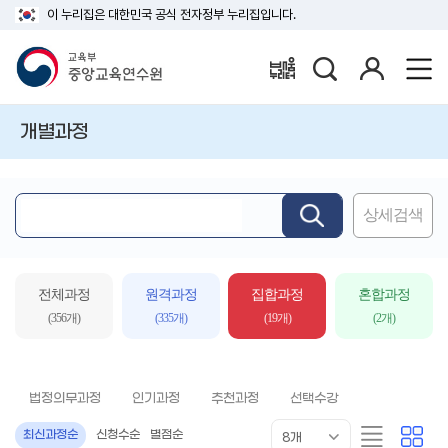
이 누리집은 대한민국 공식 전자정부 누리집입니다.
검
로
배움누리터
색
그
인
개별과정
상세검색
핵
심
어
입
전체과정
원격과정
집합과정
혼합과정
력
(356개)
(335개)
(19개)
(2개)
법정의무과정
인기과정
추천과정
선택수강
목
리
카
최신과정순
신청수순
별점순
8개
록
스
드