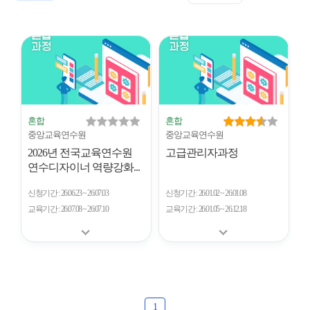
표
트
형
시
형
개
수
혼합
혼합
중앙교육연수원
중앙교육연수원
2026년 전국교육연수원
고급관리자과정
연수디자이너 역량강화...
신청기간
26.06.23 ~ 26.07.03
신청기간
26.01.02 ~ 26.01.08
교육기간
26.07.08 ~ 26.07.10
교육기간
26.01.05 ~ 26.12.18
1