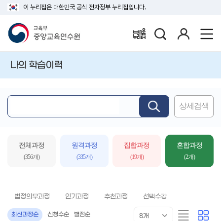
이 누리집은 대한민국 공식 전자정부 누리집입니다.
검
로
배움누리터
색
그
인
나의 학습이력
상세검색
핵
심
어
입
전체과정
원격과정
집합과정
혼합과정
력
(356개)
(335개)
(19개)
(2개)
법정의무과정
인기과정
추천과정
선택수강
목
리
카
최신과정순
신청수순
별점순
8개
록
스
드